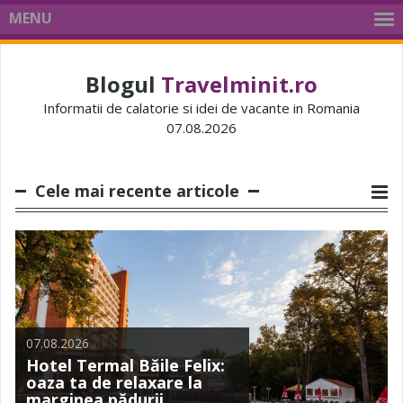
MENU
Blogul
Travelminit.ro
Informatii de calatorie si idei de vacante in Romania
07.08.2026
Cele mai recente articole
05.08.2026
07.08.2026
02.08.2026
24.07.2026
Câștigă o vacanță
30.07.2026
Hotel Termal Băile Felix:
săptămânal pe
Casa de Oaspeți Király:
Ultima șansă să câștigi un
oaza ta de relaxare la
Travelminit: 4 vacanțe la
refugiul tradițional din
Acasă, în Mamaia: cazări
Iphone 17 Pro Max cu
marginea pădurii
mare
inima satului Rimetea
și reduceri pe litoral
Travelminit