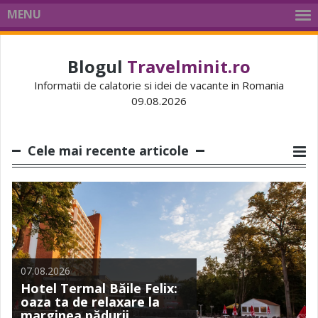
MENU
Blogul
Travelminit.ro
Informatii de calatorie si idei de vacante in Romania
09.08.2026
Cele mai recente articole
05.08.2026
07.08.2026
02.08.2026
24.07.2026
Câștigă o vacanță
30.07.2026
Hotel Termal Băile Felix:
săptămânal pe
Casa de Oaspeți Király:
Ultima șansă să câștigi un
oaza ta de relaxare la
Travelminit: 4 vacanțe la
refugiul tradițional din
Acasă, în Mamaia: cazări
Iphone 17 Pro Max cu
marginea pădurii
mare
inima satului Rimetea
și reduceri pe litoral
Travelminit