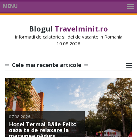
MENU
Blogul
Travelminit.ro
Informatii de calatorie si idei de vacante in Romania
10.08.2026
Cele mai recente articole
05.08.2026
07.08.2026
02.08.2026
24.07.2026
Câștigă o vacanță
30.07.2026
Hotel Termal Băile Felix:
săptămânal pe
Casa de Oaspeți Király:
Ultima șansă să câștigi un
oaza ta de relaxare la
Travelminit: 4 vacanțe la
refugiul tradițional din
Acasă, în Mamaia: cazări
Iphone 17 Pro Max cu
marginea pădurii
mare
inima satului Rimetea
și reduceri pe litoral
Travelminit