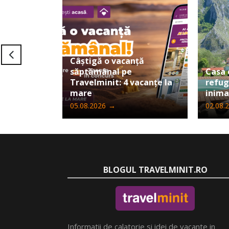
Câștigă o vacanță
săptămânal pe
Casa 
Travelminit: 4 vacanțe la
refug
mare
inima
05.08.2026
→
02.08.
BLOGUL TRAVELMINIT.RO
Informatii de calatorie si idei de vacante in