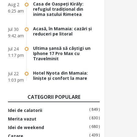
Casa de Oaspeți Király:
Aug 2
refugiul tradițional din
6:25 am
inima satului Rimetea
Acasă, în Mamaia: cazări și
Jul 30
reduceri pe litoral
9:42 am
Ultima șansă să câștigi un
Jul 24
Iphone 17 Pro Max cu
1:17 pm
Travelminit
Hotel Nyota din Mamaia:
Jul 22
liniște și confort la mare
1:03 pm
CATEGORII POPULARE
( 849 )
Idei de calatorii
( 830 )
Merita vazut
( 680 )
Idei de weekend
( 439 )
Cazare