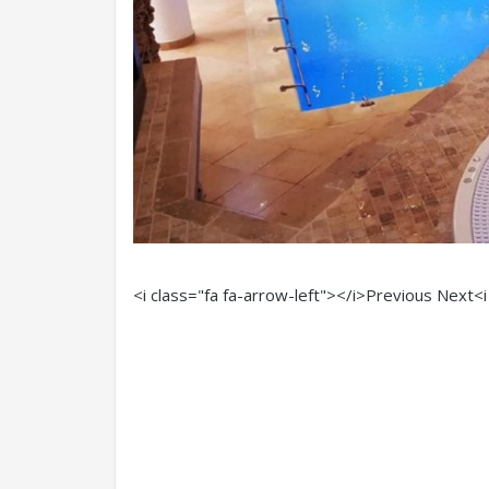
<i class="fa fa-arrow-left"></i>Previous
Next<i