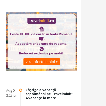
Câștigă o vacanță
Aug 5
săptămânal pe Travelminit:
2:28 pm
4 vacanțe la mare