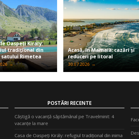
de Oaspeți Király:
iul tradițional din
Acasă, în Mamaia: cazări și
 satului Rimetea
reduceri pe litoral
2026
→
30.07.2026
→
POSTĂRI RECENTE
Câștigă o vacanță săptămânal pe Travelminit: 4
Fac
vacanțe la mare
Des
Casa de Oaspeți Király: refugiul tradițional din inima