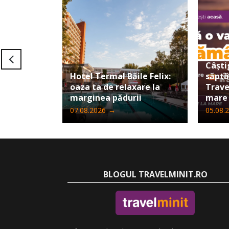
Câști
Hotel Termal Băile Felix:
săpt
oaza ta de relaxare la
Trave
marginea pădurii
mare
07.08.2026
→
05.08.
BLOGUL TRAVELMINIT.RO