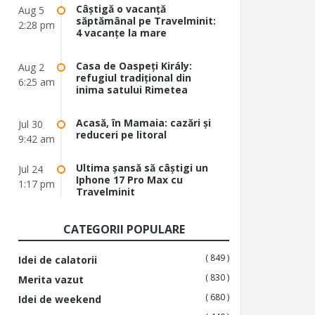
Câștigă o vacanță
Aug 5
săptămânal pe Travelminit:
2:28 pm
4 vacanțe la mare
Casa de Oaspeți Király:
Aug 2
refugiul tradițional din
6:25 am
inima satului Rimetea
Acasă, în Mamaia: cazări și
Jul 30
reduceri pe litoral
9:42 am
Ultima șansă să câștigi un
Jul 24
Iphone 17 Pro Max cu
1:17 pm
Travelminit
CATEGORII POPULARE
( 849 )
Idei de calatorii
( 830 )
Merita vazut
( 680 )
Idei de weekend