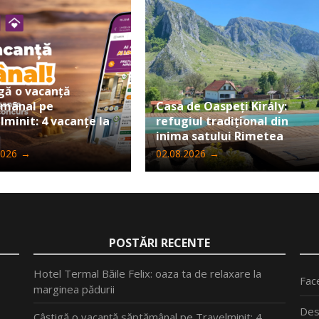
gă o vacanță
ămânal pe
Casa de Oaspeți Király:
lminit: 4 vacanțe la
refugiul tradițional din
inima satului Rimetea
2026
→
02.08.2026
→
POSTĂRI RECENTE
Hotel Termal Băile Felix: oaza ta de relaxare la
Fac
marginea pădurii
Des
Câștigă o vacanță săptămânal pe Travelminit: 4