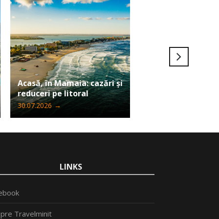
Ultima șansă să câ
Acasă, în Mamaia: cazări și
Iphone 17 Pro Max
reduceri pe litoral
Travelminit
30.07.2026
→
24.07.2026
→
LINKS
ebook
pre Travelminit