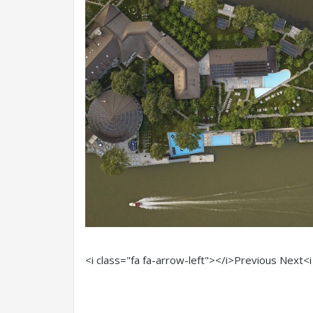
<i class="fa fa-arrow-left"></i>Previous
Next<i