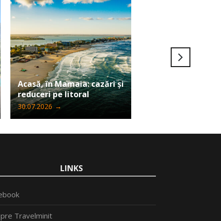
Ultima șansă să câ
Acasă, în Mamaia: cazări și
Iphone 17 Pro Max
reduceri pe litoral
Travelminit
30.07.2026
→
24.07.2026
→
LINKS
ebook
pre Travelminit