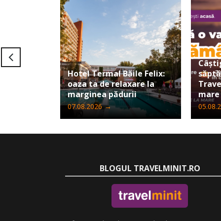
Câști
Hotel Termal Băile Felix:
săpt
oaza ta de relaxare la
Trave
marginea pădurii
mare
07.08.2026
→
05.08.
BLOGUL TRAVELMINIT.RO