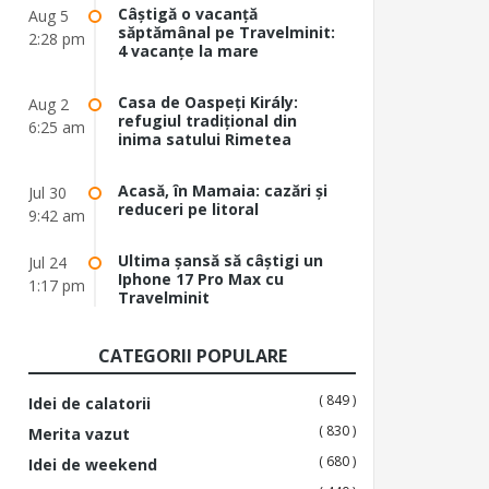
Câștigă o vacanță
Aug 5
săptămânal pe Travelminit:
2:28 pm
4 vacanțe la mare
Casa de Oaspeți Király:
Aug 2
refugiul tradițional din
6:25 am
inima satului Rimetea
Acasă, în Mamaia: cazări și
Jul 30
reduceri pe litoral
9:42 am
Ultima șansă să câștigi un
Jul 24
Iphone 17 Pro Max cu
1:17 pm
Travelminit
CATEGORII POPULARE
( 849 )
Idei de calatorii
( 830 )
Merita vazut
( 680 )
Idei de weekend