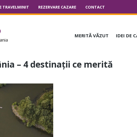
E TRAVELMINIT
REZERVARE CAZARE
CONTACT
o
MERITĂ VĂZUT
IDEI DE 
ania
ia – 4 destinații ce merită