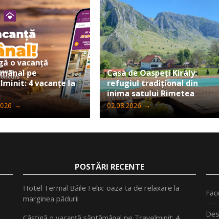
gă o vacanță
ămânal pe
Casa de Oaspeți Király:
lminit: 4 vacanțe la
refugiul tradițional din
inima satului Rimetea
2026
→
02.08.2026
→
POSTĂRI RECENTE
Hotel Termal Băile Felix: oaza ta de relaxare la
Fac
marginea pădurii
Des
Câștigă o vacanță săptămânal pe Travelminit: 4