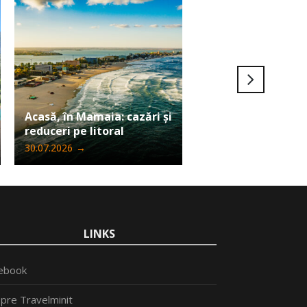
Ultima șansă să câ
Acasă, în Mamaia: cazări și
Iphone 17 Pro Max
reduceri pe litoral
Travelminit
30.07.2026
→
24.07.2026
→
LINKS
ebook
pre Travelminit