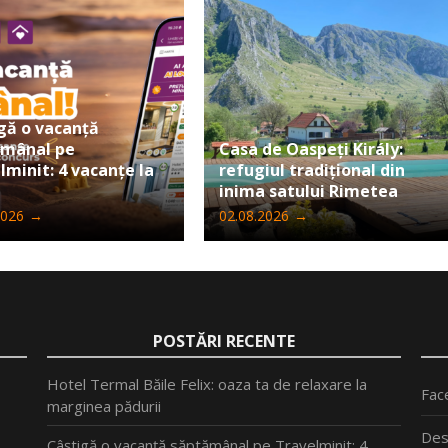
gă o vacanță
ămânal pe
Casa de Oaspeți Király:
lminit: 4 vacanțe la
refugiul tradițional din
inima satului Rimetea
2026
→
02.08.2026
→
POSTĂRI RECENTE
Hotel Termal Băile Felix: oaza ta de relaxare la
Fac
marginea pădurii
Des
Câștigă o vacanță săptămânal pe Travelminit: 4