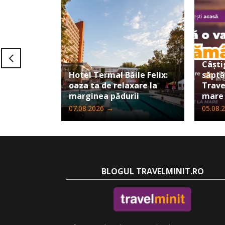
Câști
Hotel Termal Băile Felix:
săpt
oaza ta de relaxare la
Trave
marginea pădurii
mare
07.08.2026
→
05.08.
BLOGUL TRAVELMINIT.RO