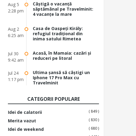
Câștigă o vacanță
Aug 5
săptămânal pe Travelminit:
2:28 pm
4 vacanțe la mare
Casa de Oaspeți Király:
Aug 2
refugiul tradițional din
6:25 am
inima satului Rimetea
Acasă, în Mamaia: cazări și
Jul 30
reduceri pe litoral
9:42 am
Ultima șansă să câștigi un
Jul 24
Iphone 17 Pro Max cu
1:17 pm
Travelminit
CATEGORII POPULARE
( 849 )
Idei de calatorii
( 830 )
Merita vazut
( 680 )
Idei de weekend