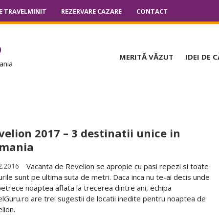
E TRAVELMINIT
REZERVARE CAZARE
CONTACT
o
MERITĂ VĂZUT
IDEI DE 
ania
velion 2017 – 3 destinatii unice in
mania
2.2016
Vacanta de Revelion se apropie cu pasi repezi si toate
urile sunt pe ultima suta de metri. Daca inca nu te-ai decis unde
petrece noaptea aflata la trecerea dintre ani, echipa
lGuru.ro are trei sugestii de locatii inedite pentru noaptea de
lion.