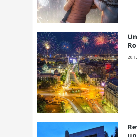
Un
Ro
20.1
Re
un