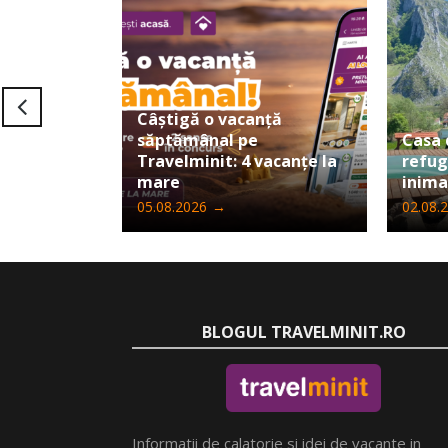
Câștigă o vacanță
săptămânal pe
Casa 
Travelminit: 4 vacanțe la
refug
mare
inima
05.08.2026
→
02.08.
BLOGUL TRAVELMINIT.RO
Informatii de calatorie si idei de vacante in