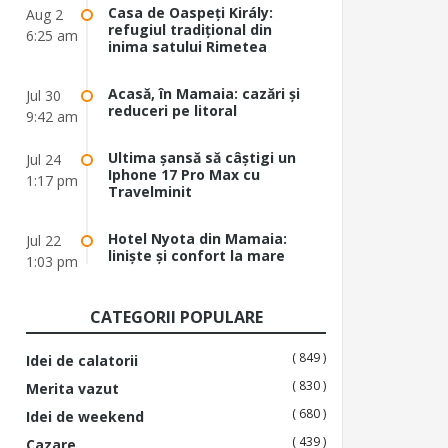
Casa de Oaspeți Király:
Aug 2
refugiul tradițional din
6:25 am
inima satului Rimetea
Acasă, în Mamaia: cazări și
Jul 30
reduceri pe litoral
9:42 am
Ultima șansă să câștigi un
Jul 24
Iphone 17 Pro Max cu
1:17 pm
Travelminit
Hotel Nyota din Mamaia:
Jul 22
liniște și confort la mare
1:03 pm
CATEGORII POPULARE
( 849 )
Idei de calatorii
( 830 )
Merita vazut
( 680 )
Idei de weekend
( 439 )
Cazare