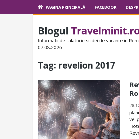
PAGINA PRINCIPALĂ
FACEBOOK
DESPR
Blogul
Travelminit.r
Informatii de calatorie si idei de vacante in Rom
07.08.2026
Tag:
revelion 2017
Re
Ro
28.1
plan
vei 
Hote
Reve