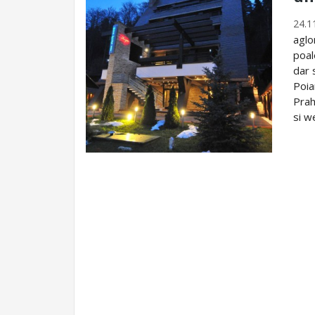
24.1
aglo
poal
dar 
Poia
Prah
si w