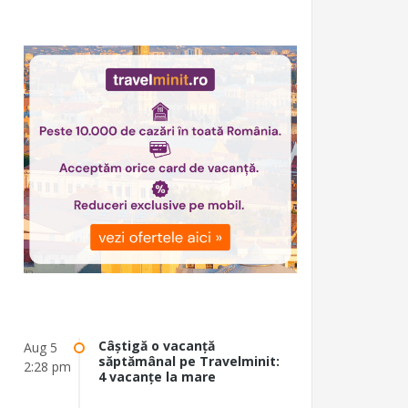
Câștigă o vacanță
Aug 5
săptămânal pe Travelminit:
2:28 pm
4 vacanțe la mare