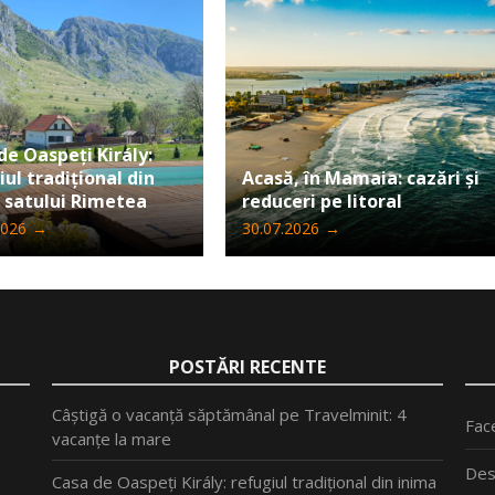
de Oaspeți Király:
iul tradițional din
Acasă, în Mamaia: cazări și
 satului Rimetea
reduceri pe litoral
2026
→
30.07.2026
→
POSTĂRI RECENTE
Câștigă o vacanță săptămânal pe Travelminit: 4
Fac
vacanțe la mare
Des
Casa de Oaspeți Király: refugiul tradițional din inima