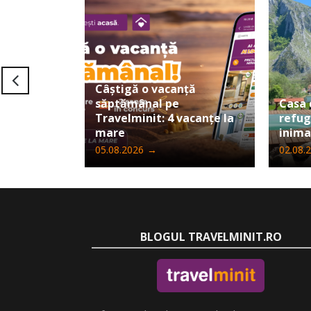
Câștigă o vacanță
le Felix:
săptămânal pe
Casa 
are la
Travelminit: 4 vacanțe la
refug
ii
mare
inima
05.08.2026
→
02.08.
BLOGUL TRAVELMINIT.RO