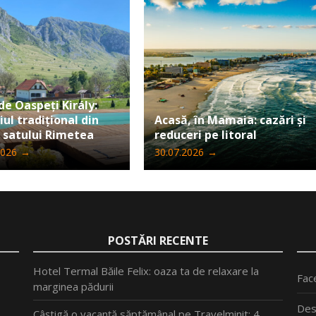
de Oaspeți Király:
iul tradițional din
Acasă, în Mamaia: cazări și
 satului Rimetea
reduceri pe litoral
2026
→
30.07.2026
→
POSTĂRI RECENTE
Hotel Termal Băile Felix: oaza ta de relaxare la
Fac
marginea pădurii
Des
Câștigă o vacanță săptămânal pe Travelminit: 4