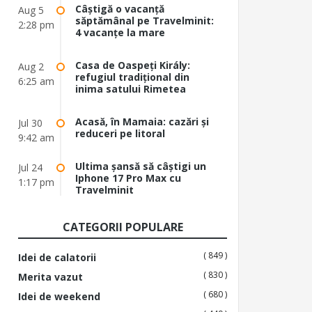
Câștigă o vacanță
Aug 5
săptămânal pe Travelminit:
2:28 pm
4 vacanțe la mare
Casa de Oaspeți Király:
Aug 2
refugiul tradițional din
6:25 am
inima satului Rimetea
Acasă, în Mamaia: cazări și
Jul 30
reduceri pe litoral
9:42 am
Ultima șansă să câștigi un
Jul 24
Iphone 17 Pro Max cu
1:17 pm
Travelminit
CATEGORII POPULARE
( 849 )
Idei de calatorii
( 830 )
Merita vazut
( 680 )
Idei de weekend