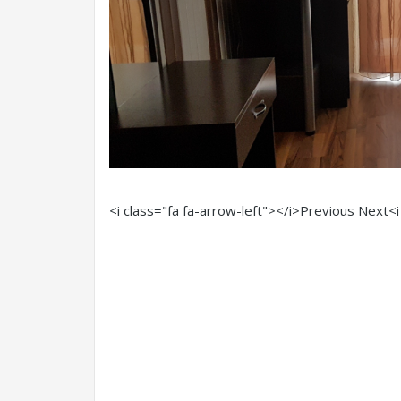
<i class="fa fa-arrow-left"></i>Previous
Next<i