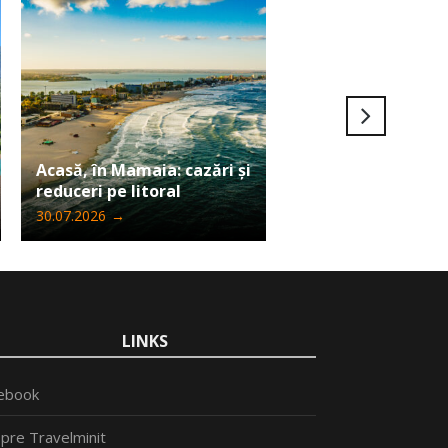
Ultima șansă să câ
Acasă, în Mamaia: cazări și
Iphone 17 Pro Max
reduceri pe litoral
Travelminit
30.07.2026
→
24.07.2026
→
LINKS
ebook
pre Travelminit