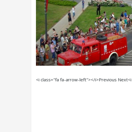
<i class="fa fa-arrow-left"></i>Previous
Next<i