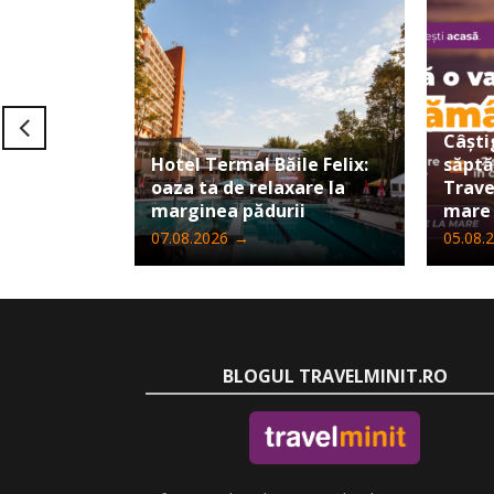
Câști
Hotel Termal Băile Felix:
săpt
oaza ta de relaxare la
Trave
marginea pădurii
mare
07.08.2026
→
05.08.
BLOGUL TRAVELMINIT.RO