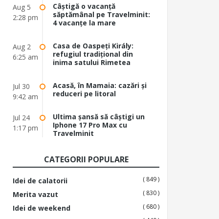
Câștigă o vacanță
Aug 5
săptămânal pe Travelminit:
2:28 pm
4 vacanțe la mare
Casa de Oaspeți Király:
Aug 2
refugiul tradițional din
6:25 am
inima satului Rimetea
Acasă, în Mamaia: cazări și
Jul 30
reduceri pe litoral
9:42 am
Ultima șansă să câștigi un
Jul 24
Iphone 17 Pro Max cu
1:17 pm
Travelminit
CATEGORII POPULARE
( 849 )
Idei de calatorii
( 830 )
Merita vazut
( 680 )
Idei de weekend