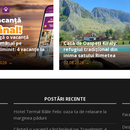
gă o vacanță
ămânal pe
Casa de Oaspeți Király:
lminit: 4 vacanțe la
refugiul tradițional din
inima satului Rimetea
2026
→
02.08.2026
→
POSTĂRI RECENTE
Hotel Termal Băile Felix: oaza ta de relaxare la
Fac
marginea pădurii
Des
Câștigă o vacanță săptămânal pe Travelminit: 4