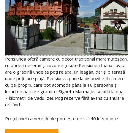
Pensiunea oferă camere cu decor tradițional maramureșean,
cu podea de lemn și covoare țesute.Pensiunea Ioana Lavita
are o grădină unde te poți relaxa, un leagăn, dar și o terasă
unde poți face plajă. Pensiunea pune la dispoziție 4 camere
cu băi proprii, care pot acomoda până la 10 persoane și
locuri de parcare gratuite. Sighetu Marmației se află la doar
7 kilometri de Vadu Izei. Poți rezerva fără avans cu anulare
oricând.
Prețul unei camere duble pornește de la 140 lei/noapte.