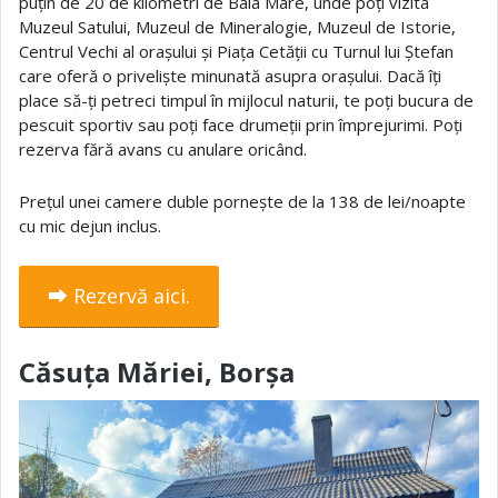
puțin de 20 de kilometri de Baia Mare, unde poți vizita
Muzeul Satului, Muzeul de Mineralogie, Muzeul de Istorie,
Centrul Vechi al orașului și Piața Cetății cu Turnul lui Ștefan
care oferă o priveliște minunată asupra orașului. Dacă îți
place să-ți petreci timpul în mijlocul naturii, te poți bucura de
pescuit sportiv sau poți face drumeții prin împrejurimi. Poți
rezerva fără avans cu anulare oricând.
Prețul unei camere duble pornește de la 138 de lei/noapte
cu mic dejun inclus.
⮕ Rezervă aici.
Căsuța Măriei, Borșa