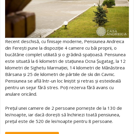
Recent deschisă, cu finisaje moderne, Pensiunea Andreica
din Ferești pune la dispoziție 4 camere cu băi proprii, o
bucătărie complet utiliată și o grădină spațioasă. Pensiunea
este situată la 6 kilometri de stațiunea Ocna Șugatag, la 12
kilometri de Sighetu Marmației, 14 kilometri de Mănăstirea
Bârsana și 25 de kilometri de pârtiile de ski din Cavnic.
Pensiunea se află într-un loc liniștit și retras și esteideală
pentru un sejur fără stres. Poți rezerva fără avans cu
anulare oricând.
Prețul unei camere de 2 persoane pornește de la 130 de
lei/noapte, iar dacă dorești să închiriezi toată pensiunea,
prețul este de 520 de lei/noapte pentru 8 persoane.