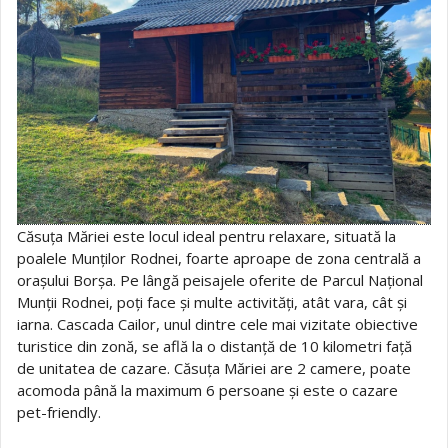
Căsuța Măriei este locul ideal pentru relaxare, situată la
poalele Munților Rodnei, foarte aproape de zona centrală a
orașului Borșa. Pe lângă peisajele oferite de Parcul Național
Munții Rodnei, poți face și multe activități, atât vara, cât și
iarna. Cascada Cailor, unul dintre cele mai vizitate obiective
turistice din zonă, se află la o distanță de 10 kilometri față
de unitatea de cazare. Căsuța Măriei are 2 camere, poate
acomoda până la maximum 6 persoane și este o cazare
pet-friendly.