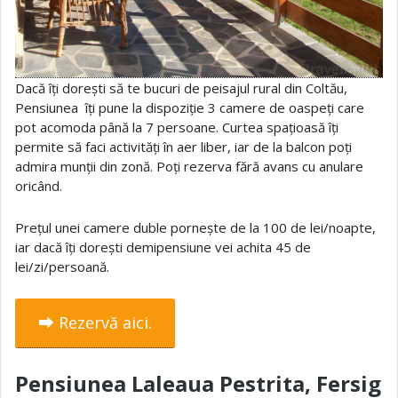
Dacă îți dorești să te bucuri de peisajul rural din Coltău,
Pensiunea îți pune la dispoziție 3 camere de oaspeți care
pot acomoda până la 7 persoane. Curtea spațioasă îți
permite să faci activități în aer liber, iar de la balcon poți
admira munții din zonă. Poți rezerva fără avans cu anulare
oricând.
Prețul unei camere duble pornește de la 100 de lei/noapte,
iar dacă îți dorești demipensiune vei achita 45 de
lei/zi/persoană.
⮕ Rezervă aici.
Pensiunea Laleaua Pestrita, Fersig