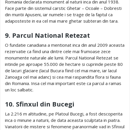
Romania declarata monument al naturii inca din anul 1938.
Face parte din sistemul carstic Ghetar – Ocoale – Dobresti
din muntii Apuseni, iar numele i se trage de la faptul ca
adaposteste in ea cel mai mare ghetar subteran din tara.
9. Parcul National Retezat
O fundatie canadiana a mentionat inca din anul 2009 aceasta
rezervatie ca fiind una dintre cele mai frumoase zece
monumente naturale ale lumii. Parcul National Retezat se
intinde pe aproape 55.000 de hectare si cuprinde peste 80
de lacuri glaciare (lacul Bucura fiind cel mai mare, iar lacul
Zanoaga cel mai adanc) si cea mai raspandita flora si fauna
din Romania. Insa cel mai important este ca parcul a ramas
un loc salbatic.
10. Sfinxul din Bucegi
La 2.216 m altitudine, pe Platoul Bucegi, a fost descoperita
inca o minune a naturii, de data aceasta sculptata in piatra.
Vanatorii de mistere si fenomene paranormale vad in Sfinxul