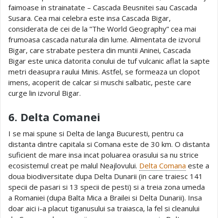
faimoase in strainatate – Cascada Beusnitei sau Cascada
Susara. Cea mai celebra este insa Cascada Bigar,
considerata de cei de la ”The World Geography” cea mai
frumoasa cascada naturala din lume. Alimentata de izvorul
Bigar, care strabate pestera din muntii Aninei, Cascada
Bigar este unica datorita conului de tuf vulcanic aflat la sapte
metri deasupra raului Minis. Astfel, se formeaza un clopot
imens, acoperit de calcar si muschi salbatic, peste care
curge lin izvorul Bigar.
6. Delta Comanei
I se mai spune si Delta de langa Bucuresti, pentru ca
distanta dintre capitala si Comana este de 30 km. O distanta
suficient de mare insa incat poluarea orasului sa nu strice
ecosistemul creat pe malul Neajlovului.
Delta Comana
este a
doua biodiversitate dupa Delta Dunarii (in care traiesc 141
specii de pasari si 13 specii de pesti) si a treia zona umeda
a Romaniei (dupa Balta Mica a Brailei si Delta Dunarii). Insa
doar aici i-a placut tiganusului sa traiasca, la fel si cleanului