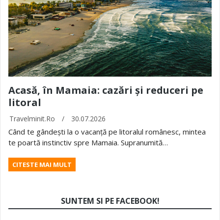
Acasă, în Mamaia: cazări și reduceri pe
litoral
Travelminit.ro
/
30.07.2026
Când te gândești la o vacanță pe litoralul românesc, mintea
te poartă instinctiv spre Mamaia. Supranumită…
CITESTE MAI MULT
SUNTEM SI PE FACEBOOK!