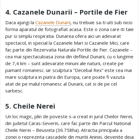
4. Cazanele Dunarii – Portile de Fier
Daca ajungi la
Cazanele Dunarii
, nu trebuie sa-ti uiti sub nicio
forma aparatul de fotografiat acasa. Este o zona care iti taie
pur si simplu respiratia. Dunarea ofera aici un adevarat
spectacol, in special la Cazanele Mari si Cazanele Mici, care
fac parte din Rezervatia Naturala Portile de Fier. Cazanele –
cea mai spectaculoasa zona din defileul Dunarii, cu o lungime
de 7,4 km – sunt adevarate minuni ale naturii, create pe
pamant romanesc. iar sculptura ”Decebal Rex” este cea mai
mare sculptura in piatra din Europa, care poate fi vazuta
atat de pe malul romanesc al Dunarii, cat si de pe cel
sarbesc.
5. Cheile Nerei
Un loc magic, plin de poveste s-a creat in jurul Cheilor Nerei,
din judetul Caras-Severin, care fac parte din Parcul National
Cheile Nerei – Beusnita (36.758ha). Atractia principala a
zonei o reprezinta cascadele din muntii Aninei, devenite deja