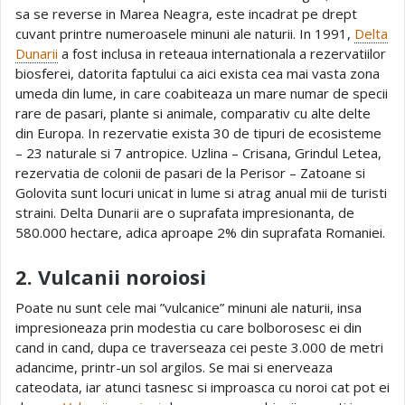
sa se reverse in Marea Neagra, este incadrat pe drept
cuvant printre numeroasele minuni ale naturii. In 1991,
Delta
Dunarii
a fost inclusa in reteaua internationala a rezervatiilor
biosferei, datorita faptului ca aici exista cea mai vasta zona
umeda din lume, in care coabiteaza un mare numar de specii
rare de pasari, plante si animale, comparativ cu alte delte
din Europa. In rezervatie exista 30 de tipuri de ecosisteme
– 23 naturale si 7 antropice. Uzlina – Crisana, Grindul Letea,
rezervatia de colonii de pasari de la Perisor – Zatoane si
Golovita sunt locuri unicat in lume si atrag anual mii de turisti
straini. Delta Dunarii are o suprafata impresionanta, de
580.000 hectare, adica aproape 2% din suprafata Romaniei.
2. Vulcanii noroiosi
Poate nu sunt cele mai ”vulcanice” minuni ale naturii, insa
impresioneaza prin modestia cu care bolborosesc ei din
cand in cand, dupa ce traverseaza cei peste 3.000 de metri
adancime, printr-un sol argilos. Se mai si enerveaza
cateodata, iar atunci tasnesc si improasca cu noroi cat pot ei