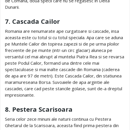
de Comana, doua specii care nu se regasesc in Delta
Dunarii.
7. Cascada Cailor
Romania are nenumarate ape curgatoare si cascade, insa
aceasta este cu totul si cu totul speciala. Apa care se aduna
pe Muntele Cailor din topirea zapezii si de pe urma ploilor
frecvente de pe munte (intr-un circ glaciar) aluneca pe
versantul cel mai abrupt al muntelui Piatra Rea si se revarsa
peste Podul Cailor, formand una dintre cele mai
spectaculoase si mai inalte cascade din Romania (caderea
de apa are 97 de metri). Este Cascada Cailor, din statiunea
maramureseana Borsa. Suvoaiele de apa argintie ale
cascadei, care cad peste stancile golase, sunt de-a dreptul
impresionante.
8. Pestera Scarisoara
Seria celor zece minuni ale naturii continua cu Pestera
Ghetarul de la Scarisoara, aceasta fiind prima pestera din