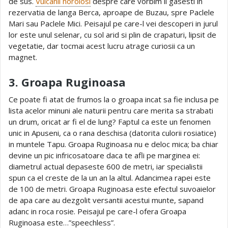
de sus.
Vulcanii noroiosi
despre care vorbim ii gasesti in
rezervatia de langa Berca, aproape de Buzau, spre Paclele
Mari sau Paclele Mici. Peisajul pe care-l vei descoperi in jurul
lor este unul selenar, cu sol arid si plin de crapaturi, lipsit de
vegetatie, dar tocmai acest lucru atrage curiosii ca un
magnet.
3. Groapa Ruginoasa
Ce poate fi atat de frumos la o groapa incat sa fie inclusa pe
lista acelor minuni ale naturii pentru care merita sa strabati
un drum, oricat ar fi el de lung? Faptul ca este un fenomen
unic in Apuseni, ca o rana deschisa (datorita culorii rosiatice)
in muntele Tapu. Groapa Ruginoasa nu e deloc mica; ba chiar
devine un pic infricosatoare daca te afli pe marginea ei:
diametrul actual depaseste 600 de metri, iar specialistii
spun ca el creste de la un an la altul. Adancimea rapei este
de 100 de metri. Groapa Ruginoasa este efectul suvoaielor
de apa care au dezgolit versantii acestui munte, sapand
adanc in roca rosie. Peisajul pe care-l ofera Groapa
Ruginoasa este…”speechless”.