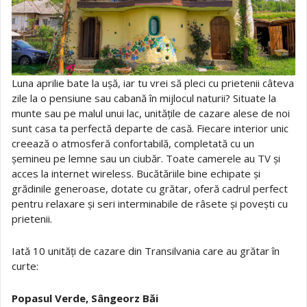
Luna aprilie bate la ușă, iar tu vrei să pleci cu prietenii câteva
zile la o pensiune sau cabană în mijlocul naturii? Situate la
munte sau pe malul unui lac, unitățile de cazare alese de noi
sunt casa ta perfectă departe de casă. Fiecare interior unic
creează o atmosferă confortabilă, completată cu un
șemineu pe lemne sau un ciubăr. Toate camerele au TV și
acces la internet wireless. Bucătăriile bine echipate și
grădinile generoase, dotate cu grătar, oferă cadrul perfect
pentru relaxare și seri interminabile de râsete și povești cu
prietenii.
Iată 10 unități de cazare din Transilvania care au grătar în
curte:
Popasul Verde, Sângeorz Băi