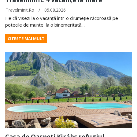
Travelminit.ro
/
05.08.2026
Fie că visezi la o vacanță într-o drumeție răcoroasă pe
potecile de munte, la o binemeritată…
CITESTE MAI MULT
Casa de Oaspeți Király: refugiul