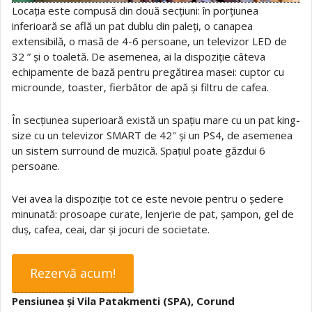
Locația este compusă din două secțiuni: în porțiunea
inferioară se află un pat dublu din paleți, o canapea
extensibilă, o masă de 4-6 persoane, un televizor LED de
32 ” și o toaletă. De asemenea, ai la dispoziție câteva
echipamente de bază pentru pregătirea masei: cuptor cu
microunde, toaster, fierbător de apă și filtru de cafea.
În secțiunea superioară există un spațiu mare cu un pat king-
size cu un televizor SMART de 42″ și un PS4, de asemenea
un sistem surround de muzică. Spațiul poate găzdui 6
persoane.
Vei avea la dispoziție tot ce este nevoie pentru o ședere
minunată: prosoape curate, lenjerie de pat, șampon, gel de
duș, cafea, ceai, dar și jocuri de societate.
Rezervă acum!
Pensiunea și Vila Patakmenti (SPA), Corund