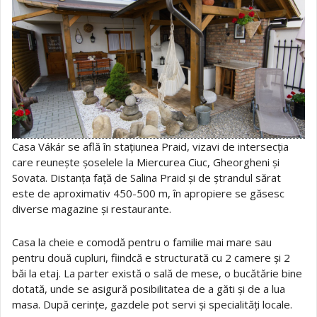
Casa Vákár se află în stațiunea Praid, vizavi de intersecția
care reunește șoselele la Miercurea Ciuc, Gheorgheni și
Sovata. Distanța față de Salina Praid și de ștrandul sărat
este de aproximativ 450-500 m, în apropiere se găsesc
diverse magazine și restaurante.
Casa la cheie e comodă pentru o familie mai mare sau
pentru două cupluri, fiindcă e structurată cu 2 camere și 2
băi la etaj. La parter există o sală de mese, o bucătărie bine
dotată, unde se asigură posibilitatea de a găti și de a lua
masa. După cerințe, gazdele pot servi și specialități locale.