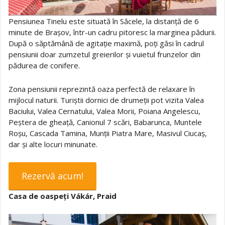
Pensiunea Tinelu este situată în Săcele, la distanță de 6
minute de Brașov, într-un cadru pitoresc la marginea pădurii.
După o săptămână de agitație maximă, poți găsi în cadrul
pensiunii doar zumzetul greierilor și vuietul frunzelor din
pădurea de conifere.
Zona pensiunii reprezintă oaza perfectă de relaxare în
mijlocul naturii. Turiștii dornici de drumeții pot vizita Valea
Baciului, Valea Cernatului, Valea Morii, Poiana Angelescu,
Peștera de gheață, Canionul 7 scări, Babarunca, Muntele
Roșu, Cascada Tamina, Munții Piatra Mare, Masivul Ciucaș,
dar și alte locuri minunate.
Rezervă acum!
Casa de oaspeți Vákár, Praid