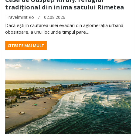
tradițional din inima satului Rimetea
Travelminit.ro
/
02.08.2026
Dacă ești în căutarea unei evadări din aglomerația urbană
obositoare, a unui loc unde timpul pare…
CITESTE MAI MULT