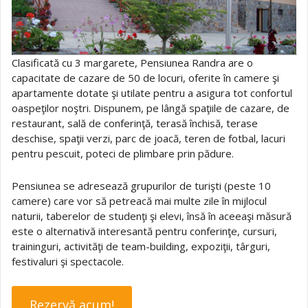
Clasificată cu 3 margarete, Pensiunea Randra are o
capacitate de cazare de 50 de locuri, oferite în camere şi
apartamente dotate şi utilate pentru a asigura tot confortul
oaspeţilor noştri. Dispunem, pe lângă spaţiile de cazare, de
restaurant, sală de conferinţă, terasă închisă, terase
deschise, spaţii verzi, parc de joacă, teren de fotbal, lacuri
pentru pescuit, poteci de plimbare prin pădure.
Pensiunea se adresează grupurilor de turişti (peste 10
camere) care vor să petreacă mai multe zile în mijlocul
naturii, taberelor de studenţi şi elevi, însă în aceeaşi măsură
este o alternativă interesantă pentru conferinţe, cursuri,
traininguri, activităţi de team-building, expoziţii, târguri,
festivaluri şi spectacole.
Rezervă acum!