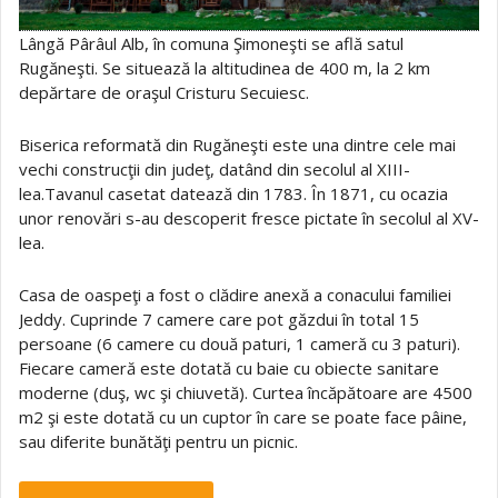
Lângă Pârâul Alb, în comuna Şimoneşti se află satul
Rugăneşti. Se situează la altitudinea de 400 m, la 2 km
depărtare de oraşul Cristuru Secuiesc.
Biserica reformată din Rugăneşti este una dintre cele mai
vechi construcţii din judeţ, datând din secolul al XIII-
lea.Tavanul casetat datează din 1783. În 1871, cu ocazia
unor renovări s-au descoperit fresce pictate în secolul al XV-
lea.
Casa de oaspeţi a fost o clădire anexă a conacului familiei
Jeddy. Cuprinde 7 camere care pot găzdui în total 15
persoane (6 camere cu două paturi, 1 cameră cu 3 paturi).
Fiecare cameră este dotată cu baie cu obiecte sanitare
moderne (duş, wc şi chiuvetă). Curtea încăpătoare are 4500
m2 şi este dotată cu un cuptor în care se poate face pâine,
sau diferite bunătăţi pentru un picnic.