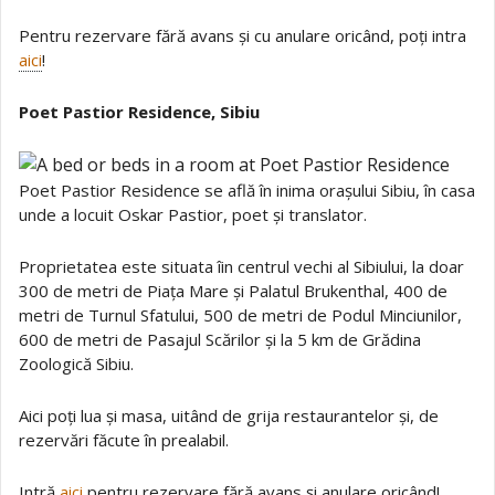
Pentru rezervare fără avans și cu anulare oricând, poți intra
aici
!
Poet Pastior Residence, Sibiu
Poet Pastior Residence se află în inima orașului Sibiu, în casa
unde a locuit Oskar Pastior, poet și translator.
Proprietatea este situata îin centrul vechi al Sibiului, la doar
300 de metri de Piața Mare și Palatul Brukenthal, 400 de
metri de Turnul Sfatului, 500 de metri de Podul Minciunilor,
600 de metri de Pasajul Scărilor și la 5 km de Grădina
Zoologică Sibiu.
Aici poți lua și masa, uitând de grija restaurantelor și, de
rezervări făcute în prealabil.
Intră
aici
pentru rezervare fără avans și anulare oricând!