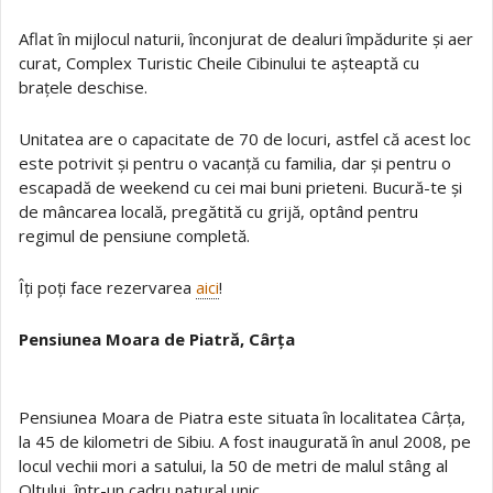
Aflat în mijlocul naturii, înconjurat de dealuri împădurite și aer
curat, Complex Turistic Cheile Cibinului te așteaptă cu
brațele deschise.
Unitatea are o capacitate de 70 de locuri, astfel că acest loc
este potrivit și pentru o vacanță cu familia, dar și pentru o
escapadă de weekend cu cei mai buni prieteni. Bucură-te și
de mâncarea locală, pregătită cu grijă, optând pentru
regimul de pensiune completă.
Îți poți face rezervarea
aici
!
Pensiunea Moara de Piatră, Cârța
Pensiunea Moara de Piatra este situata în localitatea Cârța,
la 45 de kilometri de Sibiu. A fost inaugurată în anul 2008, pe
locul vechii mori a satului, la 50 de metri de malul stâng al
Oltului, într-un cadru natural unic.