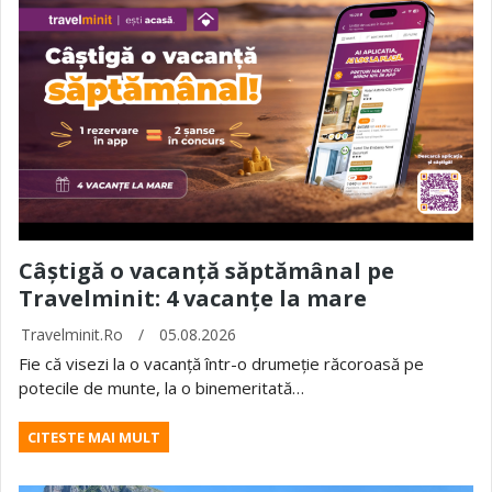
Câștigă o vacanță săptămânal pe
Travelminit: 4 vacanțe la mare
Travelminit.ro
/
05.08.2026
Fie că visezi la o vacanță într-o drumeție răcoroasă pe
potecile de munte, la o binemeritată…
CITESTE MAI MULT