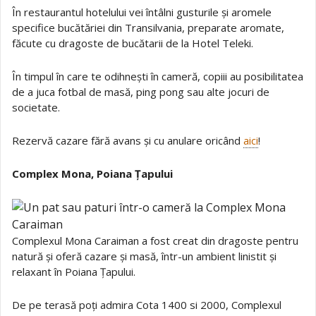
În restaurantul hotelului vei întâlni gusturile și aromele
specifice bucătăriei din Transilvania, preparate aromate,
făcute cu dragoste de bucătarii de la Hotel Teleki.
În timpul în care te odihnești în cameră, copiii au posibilitatea
de a juca fotbal de masă, ping pong sau alte jocuri de
societate.
Rezervă cazare fără avans și cu anulare oricând
aici
!
Complex Mona, Poiana Țapului
Complexul Mona Caraiman a fost creat din dragoste pentru
natură și oferă cazare și masă, într-un ambient linistit și
relaxant în Poiana Țapului.
De pe terasă poți admira Cota 1400 si 2000, Complexul