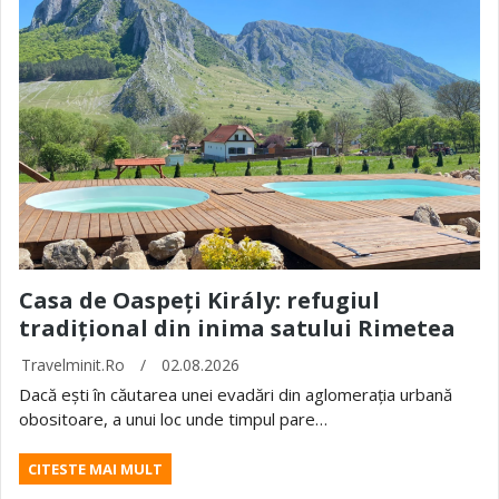
Casa de Oaspeți Király: refugiul
tradițional din inima satului Rimetea
Travelminit.ro
/
02.08.2026
Dacă ești în căutarea unei evadări din aglomerația urbană
obositoare, a unui loc unde timpul pare…
CITESTE MAI MULT