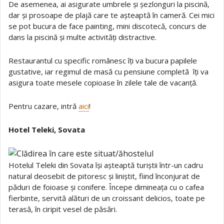
De asemenea, ai asigurate umbrele și șezlonguri la piscină,
dar și prosoape de plajă care te așteaptă în cameră. Cei mici
se pot bucura de face painting, mini discotecă, concurs de
dans la piscină și multe activități distractive.
Restaurantul cu specific românesc îți va bucura papilele
gustative, iar regimul de masă cu pensiune completă îți va
asigura toate mesele copioase în zilele tale de vacanță.
Pentru cazare, intră
aici
!
Hotel Teleki, Sovata
Hotelul Teleki din Sovata își așteaptă turiștii într-un cadru
natural deosebit de pitoresc și liniștit, fiind înconjurat de
păduri de foioase și conifere. Începe dimineața cu o cafea
fierbinte, servită alături de un croissant delicios, toate pe
terasă, în ciripit vesel de păsări.