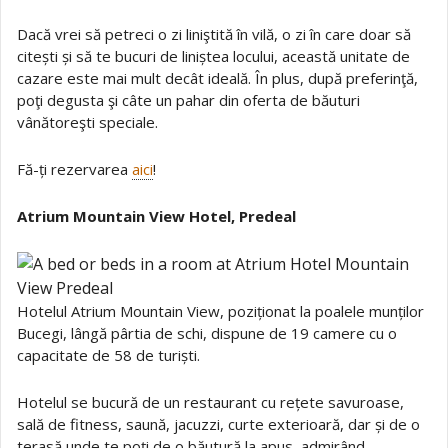
Dacă vrei să petreci o zi liniştită în vilă, o zi în care doar să
citești și să te bucuri de liniștea locului, această unitate de
cazare este mai mult decât ideală. În plus, după preferinţă,
poţi degusta şi câte un pahar din oferta de băuturi
vânătoreşti speciale.
Fă-ți rezervarea
aici
!
Atrium Mountain View Hotel, Predeal
Hotelul Atrium Mountain View, poziționat la poalele munților
Bucegi, lângă pârtia de schi, dispune de 19 camere cu o
capacitate de 58 de turiști.
Hotelul se bucură de un restaurant cu rețete savuroase,
sală de fitness, saună, jacuzzi, curte exterioară, dar și de o
terasă unde te poți de o băutură la apus, admirând