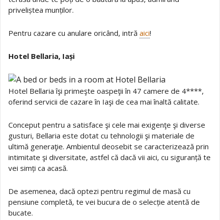
priveliștea munților.
Pentru cazare cu anulare oricând, intră
aici
!
Hotel Bellaria, Iași
Hotel Bellaria îşi primeşte oaspeţii în 47 camere de 4****,
oferind servicii de cazare în Iaşi de cea mai înaltă calitate.
Conceput pentru a satisface şi cele mai exigenţe şi diverse
gusturi, Bellaria este dotat cu tehnologii şi materiale de
ultimă generaţie. Ambientul deosebit se caracterizează prin
intimitate şi diversitate, astfel că dacă vii aici, cu siguranță te
vei simți ca acasă.
De asemenea, dacă optezi pentru regimul de masă cu
pensiune completă, te vei bucura de o selecție atentă de
bucate.