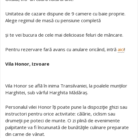
Unitatea de cazare dispune de 9 camere cu baie proprie.
Alege regimul de masă cu pensiune completă
și te vei bucura de cele mai delicioase feluri de mâncare.
Pentru rezervare fară avans cu anulare oricând, intră
aici
!
Vila Honor, Izvoare
Vila Honor se aflã în inima Transilvaniei, la poalele munților
Harghitei, sub vârful Harghita Mădăraș.
Personalul vilei Honor îți poate pune la dispoziţie ghizi sau
instructori pentru orice activitate: călărie, ciclism sau
drumeţii pe poteci de munte. O zi plină de evenimente
palpitante va fi încununată de bunătăţile culinare preparate
din carne de vânat.