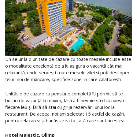
Un sejur la o unitate de cazare cu toate mesele incluse este
o modalitate excelentă de a îți asigura o vacanță cât mai
relaxantă, unde servești toate mesele zilei și poți descoperi
feluri noi de mâncare, specifice zonei în care călătorești.
Unitățile de cazare cu pensiune completă îți permit să te
bucuri de vacanță la maxim, fără a fi nevoie să chibzuiești
fiecare leu și fără să stai cu grija rezervării unui loc la
restaurant. De aceea, noi am selectat 15 astfel de cazări,
pentru relaxarea și bunăstarea ta. Iată care sunt acestea:
Hotel Majestic, Olimp