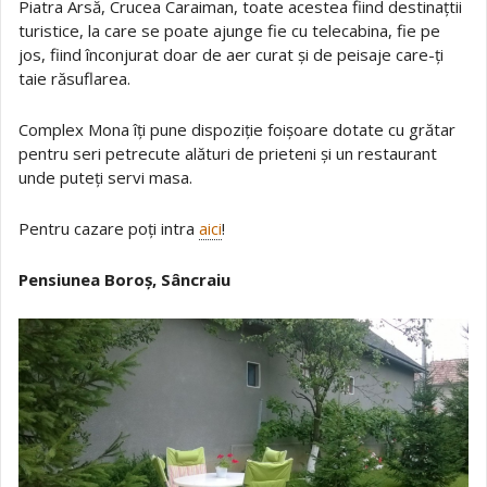
Piatra Arsă, Crucea Caraiman, toate acestea fiind destinațtii
turistice, la care se poate ajunge fie cu telecabina, fie pe
jos, fiind înconjurat doar de aer curat și de peisaje care-ți
taie răsuflarea.
Complex Mona îți pune dispoziție foișoare dotate cu grătar
pentru seri petrecute alături de prieteni și un restaurant
unde puteți servi masa.
Pentru cazare poți intra
aici
!
Pensiunea Boroș, Sâncraiu