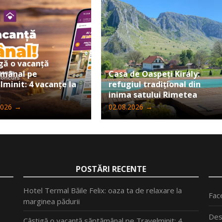
gă o vacanță
ămânal pe
Casa de Oaspeți Király:
lminit: 4 vacanțe la
refugiul tradițional din
inima satului Rimetea
2026
→
02.08.2026
→
POSTĂRI RECENTE
Hotel Termal Băile Felix: oaza ta de relaxare la
Fac
marginea pădurii
Des
Câștigă o vacanță săptămânal pe Travelminit: 4