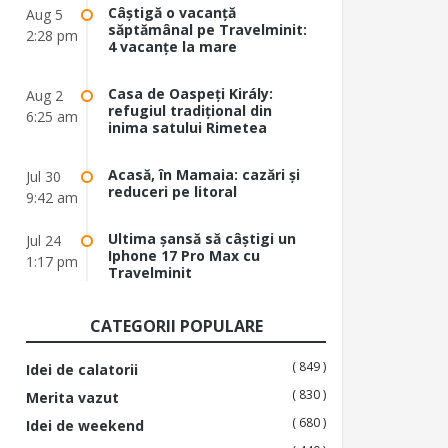
Câștigă o vacanță
Aug 5
săptămânal pe Travelminit:
2:28 pm
4 vacanțe la mare
Casa de Oaspeți Király:
Aug 2
refugiul tradițional din
6:25 am
inima satului Rimetea
Acasă, în Mamaia: cazări și
Jul 30
reduceri pe litoral
9:42 am
Ultima șansă să câștigi un
Jul 24
Iphone 17 Pro Max cu
1:17 pm
Travelminit
CATEGORII POPULARE
( 849 )
Idei de calatorii
( 830 )
Merita vazut
( 680 )
Idei de weekend