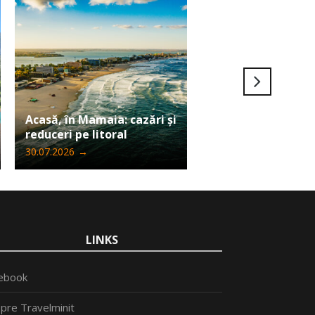
Ultima șansă să câ
Acasă, în Mamaia: cazări și
Iphone 17 Pro Max
reduceri pe litoral
Travelminit
30.07.2026
→
24.07.2026
→
LINKS
ebook
pre Travelminit