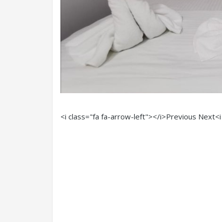
<i class="fa fa-arrow-left"></i>Previous
Next<i