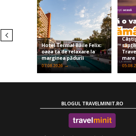
Câști
Hotel Termal Băile Felix:
săpt
oaza ta de relaxare la
Trave
marginea pădurii
mare
07.08.2026
→
05.08.
BLOGUL TRAVELMINIT.RO