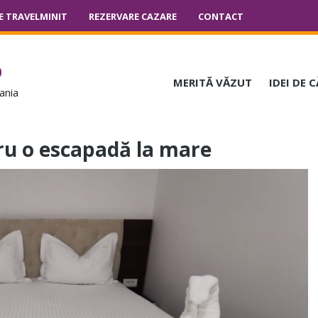
E TRAVELMINIT
REZERVARE CAZARE
CONTACT
o
MERITĂ VĂZUT
IDEI DE 
ania
tru o escapadă la mare