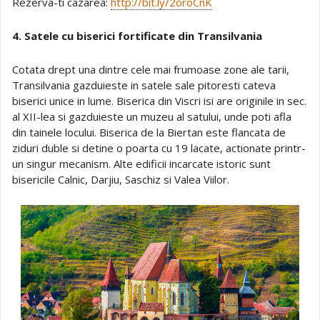
Rezerva-ti cazarea:
http://bit.ly/2oroCnK
4. Satele cu biserici fortificate din Transilvania
Cotata drept una dintre cele mai frumoase zone ale tarii,
Transilvania gazduieste in satele sale pitoresti cateva
biserici unice in lume. Biserica din Viscri isi are originile in sec.
al XII-lea si gazduieste un muzeu al satului, unde poti afla
din tainele locului. Biserica de la Biertan este flancata de
ziduri duble si detine o poarta cu 19 lacate, actionate printr-
un singur mecanism. Alte edificii incarcate istoric sunt
bisericile Calnic, Darjiu, Saschiz si Valea Viilor.