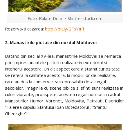
Foto: Balate Dorin / Shutterstock.com
Rezerva-ti cazarea:
http://bit.ly/2FsYIrT
2. Manastirile pictate din nordul Moldovei
Datand din sec. al XV-lea, manastirile Moldovei se remarca
prin impresionantele picturi realizate in exteriorul si
interiorul acestora. Un alt aspect care a starnit curiozitate
se refera la calitatea acestora, la modul lor de realizare,
care au dus la conservarea ireprosabila de-a lungul
secolelor. Imaginile cu scene biblice si sfinti sunt realizate in
culori vibrante, proaspete, acestea regasindu-se in cadrul
Manastirilor Humor, Voronet, Moldovita, Patrauti, Bisericilor
“Taierea capului Sfantului Ioan Botezatorul”, “Sfantul
Gheorghe”.