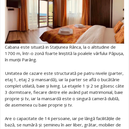
Cabana este situată in Stațiunea Rânca, la o altitudine de
1700 m, într-o zonă foarte liniștită la poalele vârfului Păpușa,
în munții Parâng.
Unitatea de cazare este structurată pe patru nivele (parter,
etaj 1, etaj 2 și mansardă), iar la parter se află o bucătărie
complet utilată, baie și living. La etajele 1 și 2 se găsesc câte
3 dormitoare, fiecare dintre ele având pat matrimonial, baie
proprie și tv, iar la mansardă este o singură cameră dublă,
de asemenea cu baie proprie și tv.
Are o capacitate de 14 persoane, iar pe lângă facilitățile de
bază, se numără și: șemineu în aer liber, grătar, mobilier de