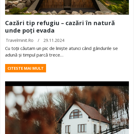
Cazări tip refugiu – cazări în natură
unde poți evada
Travelminit.ro
/
29.11.2024
Cu toții căutam un pic de liniște atunci când gândurile se
adună și timpul parcă trece…
CITESTE MAI MULT