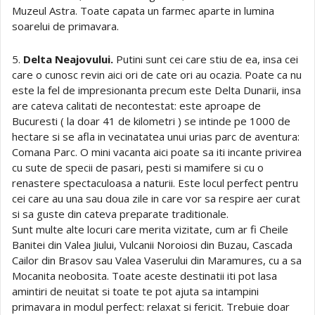
Muzeul Astra. Toate capata un farmec aparte in lumina
soarelui de primavara.
5.
Delta Neajovului.
Putini sunt cei care stiu de ea, insa cei
care o cunosc revin aici ori de cate ori au ocazia. Poate ca nu
este la fel de impresionanta precum este Delta Dunarii, insa
are cateva calitati de necontestat: este aproape de
Bucuresti ( la doar 41 de kilometri ) se intinde pe 1000 de
hectare si se afla in vecinatatea unui urias parc de aventura:
Comana Parc. O mini vacanta aici poate sa iti incante privirea
cu sute de specii de pasari, pesti si mamifere si cu o
renastere spectaculoasa a naturii. Este locul perfect pentru
cei care au una sau doua zile in care vor sa respire aer curat
si sa guste din cateva preparate traditionale.
Sunt multe alte locuri care merita vizitate, cum ar fi Cheile
Banitei din Valea Jiului, Vulcanii Noroiosi din Buzau, Cascada
Cailor din Brasov sau Valea Vaserului din Maramures, cu a sa
Mocanita neobosita. Toate aceste destinatii iti pot lasa
amintiri de neuitat si toate te pot ajuta sa intampini
primavara in modul perfect: relaxat si fericit. Trebuie doar