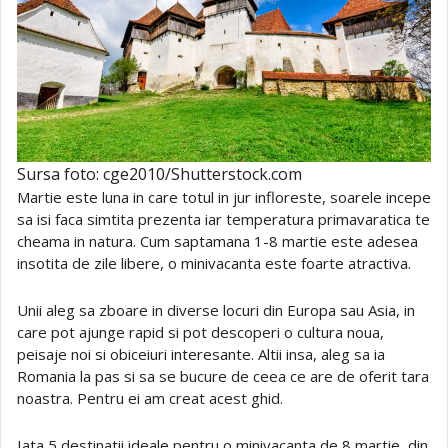
Sursa foto: cge2010/Shutterstock.com
Martie este luna in care totul in jur infloreste, soarele incepe
sa isi faca simtita prezenta iar temperatura primavaratica te
cheama in natura. Cum saptamana 1-8 martie este adesea
insotita de zile libere, o minivacanta este foarte atractiva.
Unii aleg sa zboare in diverse locuri din Europa sau Asia, in
care pot ajunge rapid si pot descoperi o cultura noua,
peisaje noi si obiceiuri interesante. Altii insa, aleg sa ia
Romania la pas si sa se bucure de ceea ce are de oferit tara
noastra. Pentru ei am creat acest ghid.
Iata 5 destinatii ideale pentru o minivacanta de 8 martie, din