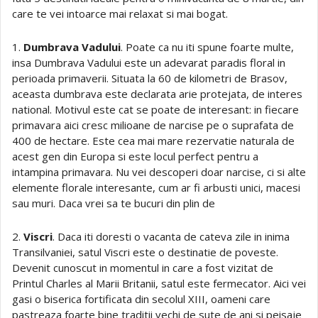
care te vei intoarce mai relaxat si mai bogat.
1.
Dumbrava Vadului
. Poate ca nu iti spune foarte multe,
insa Dumbrava Vadului este un adevarat paradis floral in
perioada primaverii. Situata la 60 de kilometri de Brasov,
aceasta dumbrava este declarata arie protejata, de interes
national. Motivul este cat se poate de interesant: in fiecare
primavara aici cresc milioane de narcise pe o suprafata de
400 de hectare. Este cea mai mare rezervatie naturala de
acest gen din Europa si este locul perfect pentru a
intampina primavara. Nu vei descoperi doar narcise, ci si alte
elemente florale interesante, cum ar fi arbusti unici, macesi
sau muri. Daca vrei sa te bucuri din plin de
2.
Viscri
. Daca iti doresti o vacanta de cateva zile in inima
Transilvaniei, satul Viscri este o destinatie de poveste.
Devenit cunoscut in momentul in care a fost vizitat de
Printul Charles al Marii Britanii, satul este fermecator. Aici vei
gasi o biserica fortificata din secolul XIII, oameni care
pastreaza foarte bine traditii vechi de sute de ani si peisaje