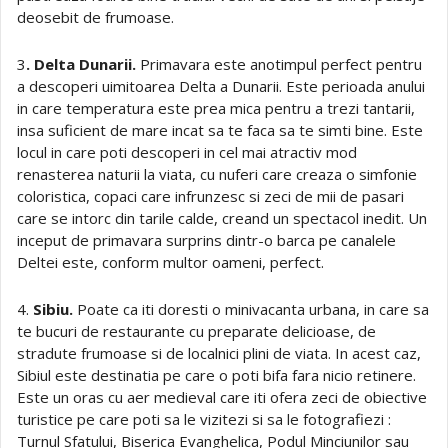
deosebit de frumoase.
3
. Delta Dunarii.
Primavara este anotimpul perfect pentru
a descoperi uimitoarea Delta a Dunarii. Este perioada anului
in care temperatura este prea mica pentru a trezi tantarii,
insa suficient de mare incat sa te faca sa te simti bine. Este
locul in care poti descoperi in cel mai atractiv mod
renasterea naturii la viata, cu nuferi care creaza o simfonie
coloristica, copaci care infrunzesc si zeci de mii de pasari
care se intorc din tarile calde, creand un spectacol inedit. Un
inceput de primavara surprins dintr-o barca pe canalele
Deltei este, conform multor oameni, perfect.
4.
Sibiu.
Poate ca iti doresti o minivacanta urbana, in care sa
te bucuri de restaurante cu preparate delicioase, de
stradute frumoase si de localnici plini de viata. In acest caz,
Sibiul este destinatia pe care o poti bifa fara nicio retinere.
Este un oras cu aer medieval care iti ofera zeci de obiective
turistice pe care poti sa le vizitezi si sa le fotografiezi :
Turnul Sfatului, Biserica Evanghelica, Podul Minciunilor sau