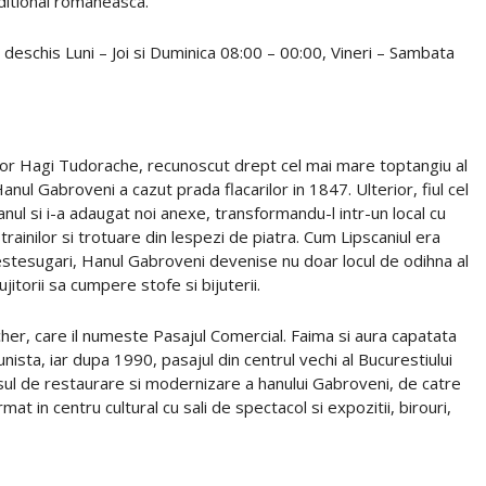
ditional romaneasca.
 deschis Luni – Joi si Duminica 08:00 – 00:00, Vineri – Sambata
udor Hagi Tudorache, recunoscut drept cel mai mare toptangiu al
anul Gabroveni a cazut prada flacarilor in 1847. Ulterior, fiul cel
ul si i-a adaugat noi anexe, transformandu-l intr-un local cu
strainilor si trotuare din lespezi de piatra. Cum Lipscaniul era
 mestesugari, Hanul Gabroveni devenise nu doar locul de odihna al
lujitorii sa cumpere stofe si bijuterii.
her, care il numeste Pasajul Comercial. Faima si aura capatata
nista, iar dupa 1990, pasajul din centrul vechi al Bucurestiului
cesul de restaurare si modernizare a hanului Gabroveni, de catre
t in centru cultural cu sali de spectacol si expozitii, birouri,