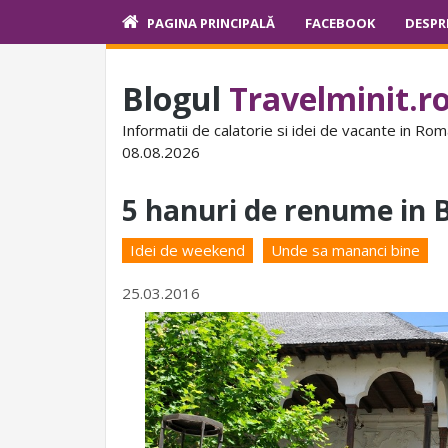
PAGINA PRINCIPALĂ
FACEBOOK
DESPR
Blogul
Travelminit.r
Informatii de calatorie si idei de vacante in Rom
08.08.2026
5 hanuri de renume in 
Idei de weekend
Unde sa mananci bine
25.03.2016