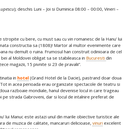
Lupescu
); deschis Luni – Joi si Duminica 08:00 – 00:00, Vineri –
 stropite cu bere, cu must sau cu vin romanesc de la Hanu’ lui
inata constructia sa (1808)! Martor al multor evenimente care
pana nu demult o ruina. Frumosul han construit odinioara de cel
bei al Moldovei obligat sa se stabileasca in
Bucuresti
din
ece magazii, 15 pivnite si 23 de pravalii”.
tinatia in
hotel
(Grand Hotel de la Dacie), pastrand doar doua
. Tot in acea perioada erau organizate spectacole de teatru si
or doua razboaie mondiale, hanul devenise locul in care trageau
i pe strada Gabroveni, dar si locul de intalnire preferat de
nu’ lui Manuc este astazi unul din marile obiective turistice ale
cura de muzica de calitate, mancaruri delicioase,
vinuri
excelent