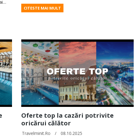
mai…
CITESTE MAI MULT
e
Oferte top la cazări potrivite
oricărui călător
Travelminit.ro
/
08.10.2025