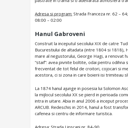
pastrate in crama si o adevarata atmosfera tra
Adresa si program:
Strada Franceza nr. 62 – 64;
08:00 – 02:00
Hanul Gabroveni
Construit la inceputul secolului XIX de catre T
Bucurestiului de altadata (intre 1804 si 1818), H
mare al negustorului, George Hagi, a renovat han
“staif”: avea pivnite boltite, odai pentru odihna 
frecventat de tot felul de croitori, cojocari si
acestora, ci si zona in care boierii isi trimiteau s
La 1874 hanul ajunge in posesia lui Solomon Asc
la mijlocul secolului XX se pierd in perioada comu
intra in uitare. Abia in anul 2006 a inceput pro
ARCUB. Redeschis in 2014, hanul a fost transforma
cafenea si centru de informare turistica.
Adresa:
Strada Lipscani nr. 84-90