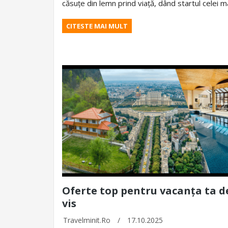
căsuțe din lemn prind viață, dând startul celei 
CITESTE MAI MULT
Oferte top pentru vacanța ta d
vis
Travelminit.ro
/
17.10.2025