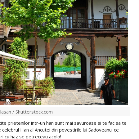
ilasan / Shutterstock.com
ite prietenilor intr-un han sunt mai savuroase si te fac sa te
e celebrul Han al Ancutei din povestirile lui Sadoveanu; ce
lari cu haz se petreceau acolo!