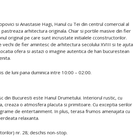
ovici si Anastasie Hagi, Hanul cu Tei din centrul comercial al
pastreaza arhitectura originala. Chiar si portile masive din fier
nul original pe care sunt incrustate initialele cconstructorilor.
vechi de fier amintesc de arhitectura secolului XVIII si te ajuta
 Locatia ofera si astazi o imagine autentica de han bucurestean
enita.
is de luni pana duminica intre 10:00 – 02:00.
c din Bucuresti este Hanul Drumetului. Interiorul rustic, cu
a, creaza o atmosfera placuta si primitoare. Cu exceptia serilor
 programe de entertainment. In plus, terasa frumos amenajata cu
verdeata relaxanta.
rilor) nr. 28; deschis non-stop.