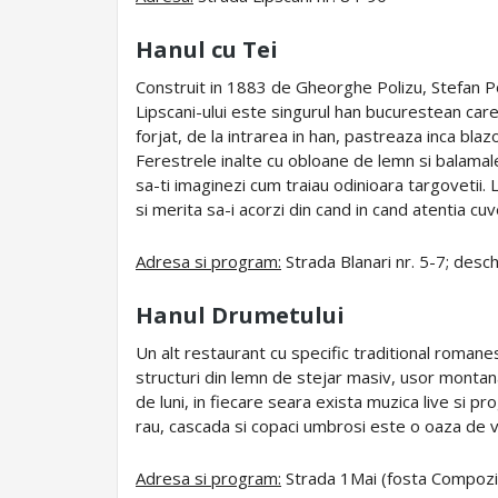
Hanul cu Tei
Construit in 1883 de Gheorghe Polizu, Stefan Pop
Lipscani-ului este singurul han bucurestean care 
forjat, de la intrarea in han, pastreaza inca blazo
Ferestrele inalte cu obloane de lemn si balamale 
sa-ti imaginezi cum traiau odinioara targovetii.
si merita sa-i acorzi din cand in cand atentia cuv
Adresa si program:
Strada Blanari nr. 5-7; desch
Hanul Drumetului
Un alt restaurant cu specific traditional romanes
structuri din lemn de stejar masiv, usor montan
de luni, in fiecare seara exista muzica live si
rau, cascada si copaci umbrosi este o oaza de 
Adresa si program:
Strada 1Mai (fosta Compozito