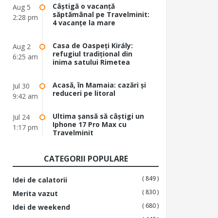
Câștigă o vacanță
Aug 5
săptămânal pe Travelminit:
2:28 pm
4 vacanțe la mare
Casa de Oaspeți Király:
Aug 2
refugiul tradițional din
6:25 am
inima satului Rimetea
Acasă, în Mamaia: cazări și
Jul 30
reduceri pe litoral
9:42 am
Ultima șansă să câștigi un
Jul 24
Iphone 17 Pro Max cu
1:17 pm
Travelminit
CATEGORII POPULARE
( 849 )
Idei de calatorii
( 830 )
Merita vazut
( 680 )
Idei de weekend