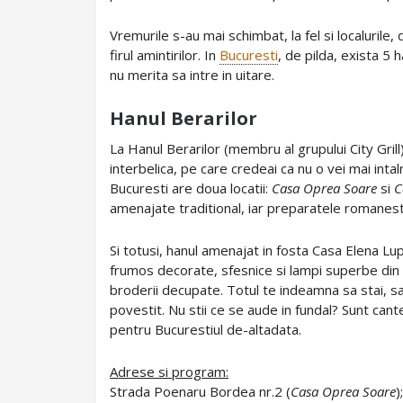
Vremurile s-au mai schimbat, la fel si localurile
firul amintirilor. In
Bucuresti
, de pilda, exista 
nu merita sa intre in uitare.
Hanul Berarilor
La Hanul Berarilor (membru al grupului City Gri
interbelica, pe care credeai ca nu o vei mai inta
Bucuresti are doua locatii:
Casa Oprea Soare
si
C
amenajate traditional, iar preparatele romanesti
Si totusi, hanul amenajat in fosta Casa Elena L
frumos decorate, sfesnice si lampi superbe din 
broderii decupate. Totul te indeamna sa stai, sa-
povestit. Nu stii ce se aude in fundal? Sunt can
pentru Bucurestiul de-altadata.
Adrese si program:
Strada Poenaru Bordea nr.2 (
Casa Oprea Soare
)