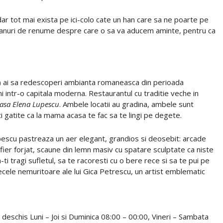
, dar tot mai exista pe ici-colo cate un han care sa ne poarte pe
5 hanuri de renume despre care o sa va aducem aminte, pentru ca
ll) ai sa redescoperi ambianta romaneasca din perioada
lni intr-o capitala moderna. Restaurantul cu traditie veche in
asa Elena Lupescu
. Ambele locatii au gradina, ambele sunt
 gatite ca la mama acasa te fac sa te lingi pe degete.
upescu pastreaza un aer elegant, grandios si deosebit: arcade
fier forjat, scaune din lemn masiv cu spatare sculptate ca niste
ti tragi sufletul, sa te racoresti cu o bere rece si sa te pui pe
tecele nemuritoare ale lui Gica Petrescu, un artist emblematic
; deschis Luni – Joi si Duminica 08:00 – 00:00, Vineri – Sambata