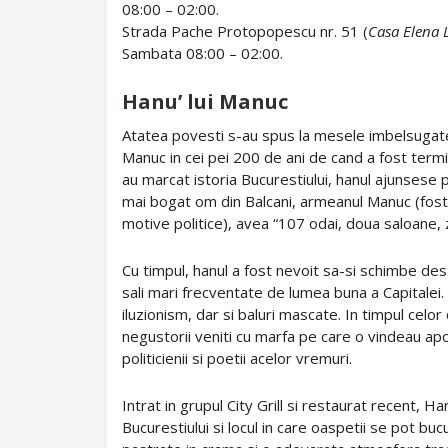
08:00 – 02:00.
Strada Pache Protopopescu nr. 51 (
Casa Elena 
Sambata 08:00 – 02:00.
Hanu’ lui Manuc
Atatea povesti s-au spus la mesele imbelsugate
Manuc in cei pei 200 de ani de cand a fost term
au marcat istoria Bucurestiului, hanul ajunsese 
mai bogat om din Balcani, armeanul Manuc (fost 
motive politice), avea “107 odai, doua saloane, z
Cu timpul, hanul a fost nevoit sa-si schimbe des
sali mari frecventate de lumea buna a Capitalei
iluzionism, dar si baluri mascate. In timpul cel
negustorii veniti cu marfa pe care o vindeau apo
politicienii si poetii acelor vremuri.
Intrat in grupul City Grill si restaurat recent, Ha
Bucurestiului si locul in care oaspetii se pot bu