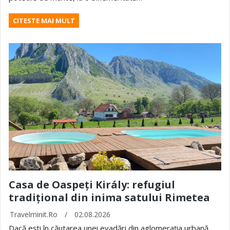
CITESTE MAI MULT
Casa de Oaspeți Király: refugiul
tradițional din inima satului Rimetea
Travelminit.ro
/
02.08.2026
Dacă ești în căutarea unei evadări din aglomerația urbană