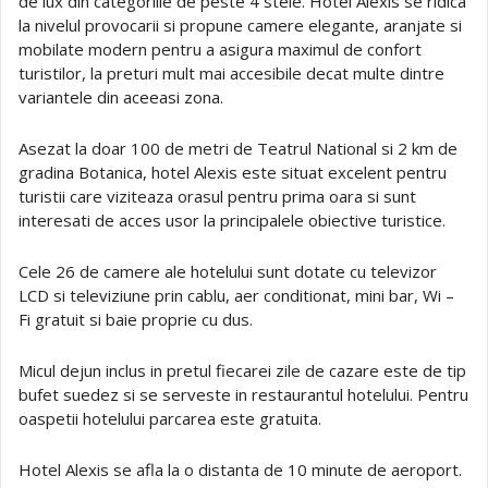
de lux din categoriile de peste 4 stele. Hotel Alexis se ridica
la nivelul provocarii si propune camere elegante, aranjate si
mobilate modern pentru a asigura maximul de confort
turistilor, la preturi mult mai accesibile decat multe dintre
variantele din aceeasi zona.
Asezat la doar 100 de metri de Teatrul National si 2 km de
gradina Botanica, hotel Alexis este situat excelent pentru
turistii care viziteaza orasul pentru prima oara si sunt
interesati de acces usor la principalele obiective turistice.
Cele 26 de camere ale hotelului sunt dotate cu televizor
LCD si televiziune prin cablu, aer conditionat, mini bar, Wi –
Fi gratuit si baie proprie cu dus.
Micul dejun inclus in pretul fiecarei zile de cazare este de tip
bufet suedez si se serveste in restaurantul hotelului. Pentru
oaspetii hotelului parcarea este gratuita.
Hotel Alexis se afla la o distanta de 10 minute de aeroport.