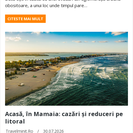
obositoare, a unui loc unde timpul pare…
CITESTE MAI MULT
Acasă, în Mamaia: cazări și reduceri pe
litoral
Travelminit.ro
/
30.07.2026