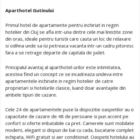
Aparthotel Gutinului
Primul hotel de apartamente pentru inchiriat in regim
hotelier din Cluj se afla intr-una dintre cele mai linistite zone
din oras, ideale pentru turistii care cauta un loc de relaxare
si odihna unde sa isi petreaca vacanta intr-un cadru pitoresc
fara a se retrage departe de capitala de judet.
Principalul avantaj al aparthotel-urilor este intimitatea,
acestea fiind un concept ce se incadreaza undeva intre
apartamentele inchiriate in regim hotelier de catre
proprietari si hotelurile clasice, luand doar avantajele din
ambele tipuri de cazare.
Cele 24 de apartamentele puse la dispozitie oaspetilor au o
capacitate de cazare de 48 de persoane si pun accent pe
confort si oferte imbatabile ca pret. Camerele sunt mobilate
modern, elegant si dispun de bai cu cada, bucatarie complet
echipata, WiFi gratuit si aer conditionat. Oaspetii hotelului au