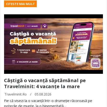
CITESTE MAI MULT
Câștigă o vacanță săptămânal pe
Travelminit: 4 vacanțe la mare
Travelminit.ro
/
05.08.2026
Fie că visezi la o vacanță într-o drumeție răcoroasă pe
potecile de munte, la o binemeritată…