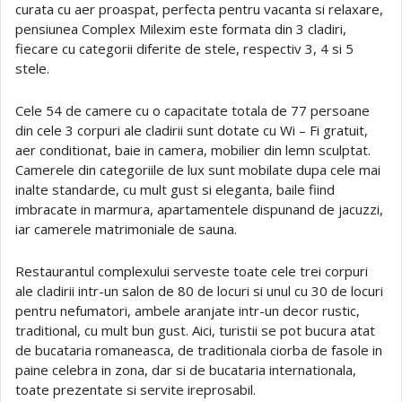
curata cu aer proaspat, perfecta pentru vacanta si relaxare,
pensiunea Complex Milexim este formata din 3 cladiri,
fiecare cu categorii diferite de stele, respectiv 3, 4 si 5
stele.
Cele 54 de camere cu o capacitate totala de 77 persoane
din cele 3 corpuri ale cladirii sunt dotate cu Wi – Fi gratuit,
aer conditionat, baie in camera, mobilier din lemn sculptat.
Camerele din categoriile de lux sunt mobilate dupa cele mai
inalte standarde, cu mult gust si eleganta, baile fiind
imbracate in marmura, apartamentele dispunand de jacuzzi,
iar camerele matrimoniale de sauna.
Restaurantul complexului serveste toate cele trei corpuri
ale cladirii intr-un salon de 80 de locuri si unul cu 30 de locuri
pentru nefumatori, ambele aranjate intr-un decor rustic,
traditional, cu mult bun gust. Aici, turistii se pot bucura atat
de bucataria romaneasca, de traditionala ciorba de fasole in
paine celebra in zona, dar si de bucataria internationala,
toate prezentate si servite ireprosabil.