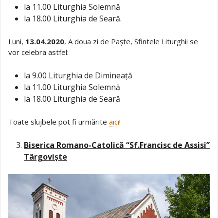
la 11.00 Liturghia Solemnă
la 18.00 Liturghia de Seară.
Luni,
13.04.2020
, A doua zi de Paște, Sfintele Liturghii se
vor celebra astfel:
la 9.00 Liturghia de Dimineață
la 11.00 Liturghia Solemnă
la 18.00 Liturghia de Seară
Toate slujbele pot fi urmărite
aici
!
Biserica Romano-Catolică “Sf.Francisc de Assisi”
Târgoviște