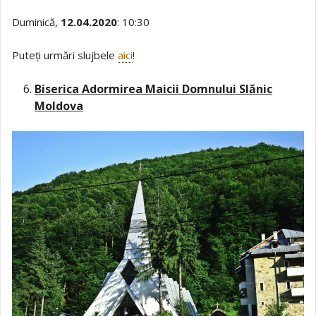
Duminică,
12.04.2020
: 10:30
Puteți urmări slujbele
aici
!
Biserica Adormirea Maicii Domnului Slănic
Moldova