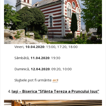
Vineri,
10.04.2020:
15:00, 17:20, 18:00
Sâmbătă,
11.04.2020
: 19:30
Duminică,
12.04.2020
: 09:20, 10:00
Slujbele pot fi urmărite
aici
!
Iaşi – Biserica “Sfânta Tereza a Pruncului Isus”