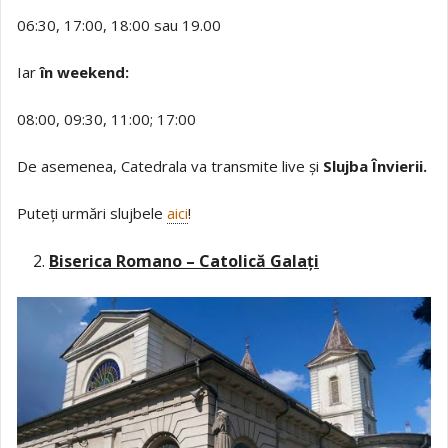
06:30, 17:00, 18:00 sau 19.00
Iar
în weekend:
08:00, 09:30, 11:00; 17:00
De asemenea, Catedrala va transmite live și
Slujba Învierii.
Puteți urmări slujbele
aici
!
Biserica Romano – Catolică Galați