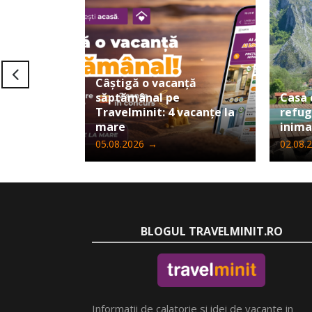
Câștigă o vacanță
săptămânal pe
Casa 
Travelminit: 4 vacanțe la
refug
mare
inima
05.08.2026
→
02.08.
BLOGUL TRAVELMINIT.RO
Informatii de calatorie si idei de vacante in