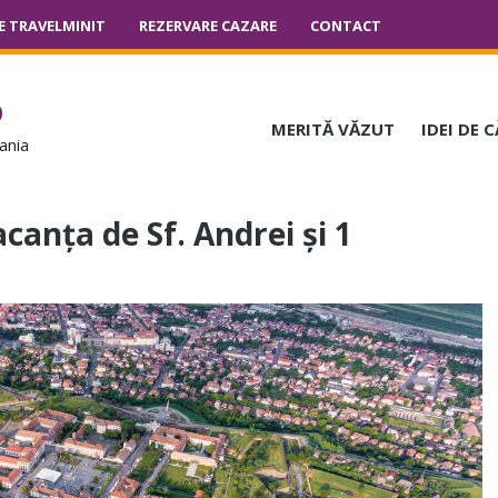
E TRAVELMINIT
REZERVARE CAZARE
CONTACT
o
MERITĂ VĂZUT
IDEI DE 
ania
canța de Sf. Andrei și 1