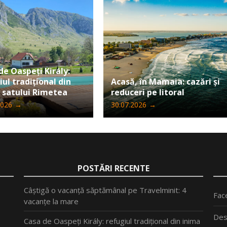
de Oaspeți Király:
iul tradițional din
Acasă, în Mamaia: cazări și
 satului Rimetea
reduceri pe litoral
2026
→
30.07.2026
→
POSTĂRI RECENTE
Câștigă o vacanță săptămânal pe Travelminit: 4
Fac
vacanțe la mare
Des
Casa de Oaspeți Király: refugiul tradițional din inima