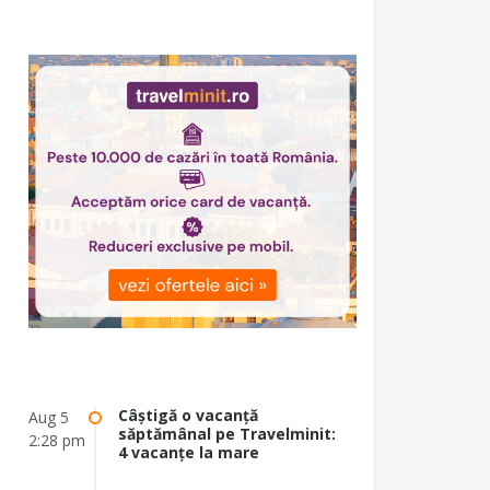
Câștigă o vacanță
Aug 5
săptămânal pe Travelminit:
2:28 pm
4 vacanțe la mare