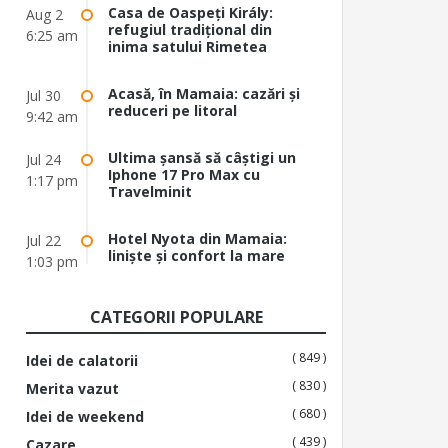
Casa de Oaspeți Király:
Aug 2
refugiul tradițional din
6:25 am
inima satului Rimetea
Acasă, în Mamaia: cazări și
Jul 30
reduceri pe litoral
9:42 am
Ultima șansă să câștigi un
Jul 24
Iphone 17 Pro Max cu
1:17 pm
Travelminit
Hotel Nyota din Mamaia:
Jul 22
liniște și confort la mare
1:03 pm
CATEGORII POPULARE
( 849 )
Idei de calatorii
( 830 )
Merita vazut
( 680 )
Idei de weekend
( 439 )
Cazare