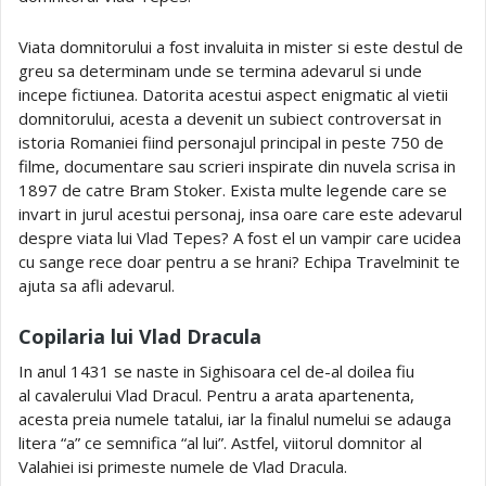
Viata domnitorului a fost invaluita in mister si este destul de
greu sa determinam unde se termina adevarul si unde
incepe fictiunea. Datorita acestui aspect enigmatic al vietii
domnitorului, acesta a devenit un subiect controversat in
istoria Romaniei fiind personajul principal in peste 750 de
filme, documentare sau scrieri inspirate din nuvela scrisa in
1897 de catre Bram Stoker. Exista multe legende care se
invart in jurul acestui personaj, insa oare care este adevarul
despre viata lui Vlad Tepes? A fost el un vampir care ucidea
cu sange rece doar pentru a se hrani? Echipa Travelminit te
ajuta sa afli adevarul.
Copilaria lui Vlad Dracula
In anul 1431 se naste in Sighisoara cel de-al doilea fiu
al cavalerului Vlad Dracul. Pentru a arata apartenenta,
acesta preia numele tatalui, iar la finalul numelui se adauga
litera “a” ce semnifica “al lui”. Astfel, viitorul domnitor al
Valahiei isi primeste numele de Vlad Dracula.