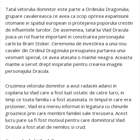
Tatal viitorului domnitor este parte a Ordinului Dragonului,
grupare cavalereasca ce avea ca scop oprirea expansiunii
otomane in spatiul european si protejarea poporului crestin
de influentele turcilor. De asemenea, tatal lui Vlad Dracula
joaca un rol foarte important in construirea personajului
cartii lui Bram Stoker. Ceremonia de investirea a unui nou
cavaler din Ordinul Dragonului presupunea purtarea unui
vesmant special, ce avea atasata o mantie neagra. Aceasta
mantie a servit drept inspiratie pentru crearea imaginii
personajului Dracula.
Cruzimea viitorului domnitor a avut radacini adanci in
copilaria lui Vlad care a fost luat ostatic de catre turci, in
timp ce toata familia i-a fost asasinata. In timpul in care era
prizionier, Vlad era mereu informat in legatura cu chinurile
groaznice prin care membrii familiei sale trecusera. Acest
lucru pare sa fi fost motivul pentru care domnitorul Vlad
Dracula a fost atat de nemilos si crud.