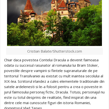
Cristian Balate/Shutterstock.com
Chiar daca povestea Contelui Dracula a devenit faimoasa
odata cu succesul rasunator al romanului lui Bram Stoker,
povestile despre vampirii si fiintele supranaturale de pe
teritoriul Transilvaniei au existat cu mult inaintea secolului al
XIX-lea. Scriitorul irlandez a cules elementele traditionale din
satele ardelenesti si le-a folosit pentru a crea o poveste in
jurul faimosului personaj fictiv, Dracula. Totusi, personajul nu
este cu totul desprins de realitate, fiind inspirat din una
dintre cele mai cunoscute figuri din istoria Romaniei,
domnitorul Vlad Tepes.