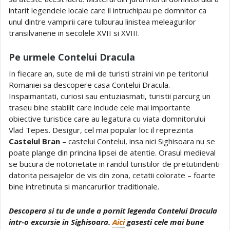
intarit legendele locale care il intruchipau pe domnitor ca
unul dintre vampirii care tulburau linistea meleagurilor
transilvanene in secolele XVII si XVIII.
Pe urmele Contelui Dracula
In fiecare an, sute de mii de turisti straini vin pe teritoriul
Romaniei sa descopere casa Contelui Dracula.
Inspaimantati, curiosi sau entuziasmati, turistii parcurg un
traseu bine stabilit care include cele mai importante
obiective turistice care au legatura cu viata domnitorului
Vlad Tepes. Desigur, cel mai popular loc il reprezinta
Castelul Bran
– castelui Contelui, insa nici Sighisoara nu se
poate plange din princina lipsei de atentie. Orasul medieval
se bucura de notorietate in randul turistilor de pretutindenti
datorita peisajelor de vis din zona, cetatii colorate – foarte
bine intretinuta si mancarurilor traditionale.
Descopera si tu de unde a pornit legenda Contelui Dracula
intr-o excursie in Sighisoara.
Aici
gasesti cele mai bune