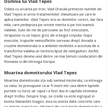
Domnia lui Vlad Tepes
Odata cu urcarea pe tron, Vlad Dracula primeste numele de
Vlad Tepes in urma tratamentelor chinuitoare pe care le
aplica inamicilor. Vlad Tepes era un domnitor corect, dar fara
mila, care pedepsea pe oricine merita si pe toti inamicii
Valahiei. Sute de mii de persoane au fost executate,
strapunse cu un tepus gros de-a lungul corpului. Dupa
executie, trupurile neinsufletite serveau drept dovada a
cruzimii domnitorului si a ambitiei neclintite a acestuia de a
transforma Valahia un teritoriu lipsit de nelegiuitori. Astfel,
Vlad Tepes devine unul dintre cei mai temuti conducatori din
Romania si din intreaga Europa.
Moartea domnitorului Vlad Tepes
Moartea domnitorului sta sub semnul misterului, ca intreaga
sa viata. Se presupune ca ar fi murit intr-una dintre luptele
purtate cu turcii, iar capul i-a fost dus in capitala otomana
drept trofeu. Despre trup, se crede ca este ingropat in
incinta Manastirii Snagov, insa nu exista date concrete care
sa ateste acest lucru. Misterul din jurul mortii domnitorului a