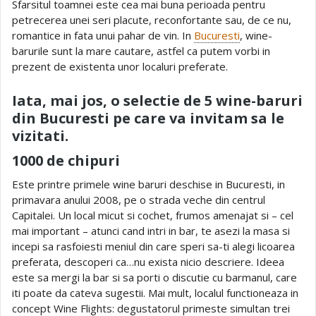
Sfarsitul toamnei este cea mai buna perioada pentru
petrecerea unei seri placute, reconfortante sau, de ce nu,
romantice in fata unui pahar de vin. In
Bucuresti
, wine-
barurile sunt la mare cautare, astfel ca putem vorbi in
prezent de existenta unor localuri preferate.
Iata, mai jos, o selectie de 5 wine-baruri
din Bucuresti pe care va invitam sa le
vizitati.
1000 de chipuri
Este printre primele wine baruri deschise in Bucuresti, in
primavara anului 2008, pe o strada veche din centrul
Capitalei. Un local micut si cochet, frumos amenajat si – cel
mai important – atunci cand intri in bar, te asezi la masa si
incepi sa rasfoiesti meniul din care speri sa-ti alegi licoarea
preferata, descoperi ca…nu exista nicio descriere. Ideea
este sa mergi la bar si sa porti o discutie cu barmanul, care
iti poate da cateva sugestii. Mai mult, localul functioneaza in
concept Wine Flights: degustatorul primeste simultan trei