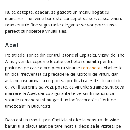
Nu te astepta, asadar, sa gasesti un meniu bogat cu
mancaruri – un wine bar este conceput sa serveasca vinuri.
Branzeturile fine si gustarile elegante se vor potrivi insa
perfect cu nobletea vinului ales.
Abel
Pe strada Tonita din centrul istoric al Capitalei, vizavi de The
Artist, vei descoperi o locatie cocheta renumita pentru
pasiunea pe care o are pentru vinurile
romanesti
. Abel este
un local frecventat cu precadere de iubitorii de vinuri, dar
asta nu inseamna ca nu poti sa pretinzi ca esti si tu unul din
ei. Vei fi surprins sa vezi, poate, ca vinurile straine sunt ceva
mai rare la Abel, dar cu siguranta te ve simti mandru ca
soiurile romanesti si-au gasit un loc “racoros” si “ferit de
umezeala” in Bucuresti.
Daca esti in tranzit prin Capitala si oferta noastra de wine-
baruri ti-a placut atat de tare incat ai decis sa le vizitezi pe