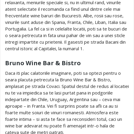
relaxanta, meniurile speciale si, nu in ultimul rand, vinurile
atent selectate il recomanda ca fiind unul dintre cele mai
frecventate wine baruri din Bucuresti. Albe, rosii sau rose,
vinurile sunt aduse din Spania, Franta, Chile, Liban, Italia sau
Portugalia. La fel ca si in celelalte locatii, poti sa te bucuri de
o seara petrecuta in fata unui pahar de vin sau a unei sticle
intregi impartite cu prietenii. Il gasesti pe strada Bacani din
centrul istoric al Capitalei, la numarul 1.
Bruno Wine Bar & Bistro
Daca iti plac calatoriile imaginare, poti sa optezi pentru o
seara placuta petrecuta la Bruno Wine Bar & Bistro,
amplasat pe strada Covaci. Spatiul destul de redus al locatiei
nu te va impiedica sa te lasi purtat pana in podgoriile
indepartate din Chile, Uruguay, Argentina sau – ceva mai
aproape – in Franta. Vei fi surprins poate sa afli ca au si
foarte multe soiuri de vinuri romanesti. Atmosfera este
foarte intima – si asta te face sa reconsideri totul, caci un
wine bar adevarat nu poate fi amenajat intr-o hala de
cateva sute de metri patrati.