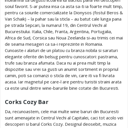
soiul favorit. S-ar putea insa ca asta sa-ti ia foarte mult timp,
pentru ca soiurile comercializate la Dionysos (fostul Beros &
Van Schaik) – la pahar sau la sticla – au batut cale lunga pana
pe strada Sepcari, la numarul 19, din Centrul Vechi al
Bucurestiului. Italia, Chile, Franta, Argentina, Portugalia,
Africa de Sud, Corsica sau Noua Zeelanda si-au trimis cei mai
de seama mesageri ca sa-i reprezinte in Romania.
Cunoaste-i alaturi de un platou cu branza nobila si saraturi
elegante oferite din belsug pentru cunoscatori: pastrama,
trufe sau branza afumata. Daca nu ai prea mult timp la
dispozitie sau vrei sa gusti un anumit sortiment in propriul
camin, poti sa comanzi o sticla de vin, care iti va fi livrata
acasa. Iar magnetul pe care-l are pentru turistii straini arata
ca este unul dintre wine-barurile bine cotate din Bucuresti.
Corks Cozy Bar
Da, recunoastem, cele mai multe wine baruri din Bucuresti
sunt amenajate in Centrul Vechi al Capitalei, caci tot acolo vei
descoperi si barul Corks Cozy. Designul deosebit, muzica