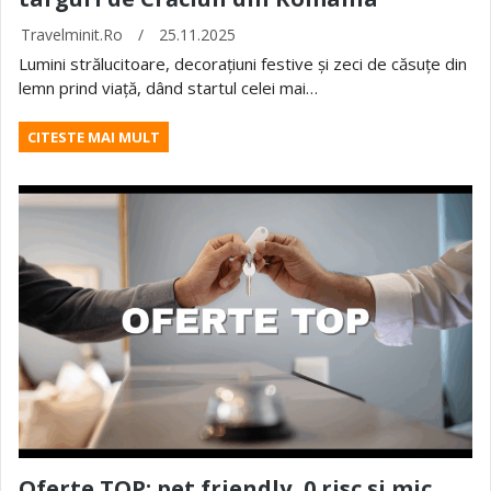
Travelminit.ro
/
25.11.2025
Lumini strălucitoare, decorațiuni festive și zeci de căsuțe din
lemn prind viață, dând startul celei mai…
CITESTE MAI MULT
Oferte TOP: pet friendly, 0 risc și mic