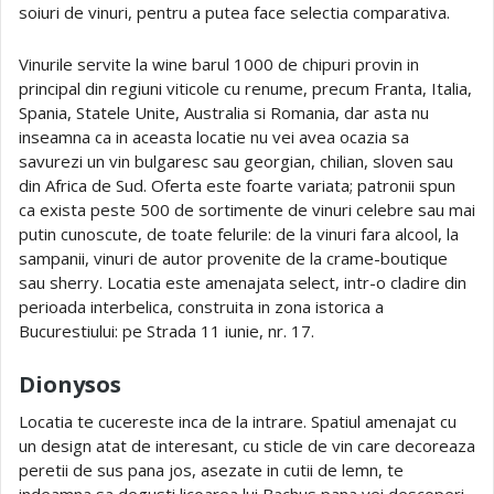
soiuri de vinuri, pentru a putea face selectia comparativa.
Vinurile servite la wine barul 1000 de chipuri provin in
principal din regiuni viticole cu renume, precum Franta, Italia,
Spania, Statele Unite, Australia si Romania, dar asta nu
inseamna ca in aceasta locatie nu vei avea ocazia sa
savurezi un vin bulgaresc sau georgian, chilian, sloven sau
din Africa de Sud. Oferta este foarte variata; patronii spun
ca exista peste 500 de sortimente de vinuri celebre sau mai
putin cunoscute, de toate felurile: de la vinuri fara alcool, la
sampanii, vinuri de autor provenite de la crame-boutique
sau sherry. Locatia este amenajata select, intr-o cladire din
perioada interbelica, construita in zona istorica a
Bucurestiului: pe Strada 11 iunie, nr. 17.
Dionysos
Locatia te cucereste inca de la intrare. Spatiul amenajat cu
un design atat de interesant, cu sticle de vin care decoreaza
peretii de sus pana jos, asezate in cutii de lemn, te
indeamna sa degusti licoarea lui Bachus pana vei descoperi