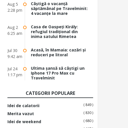
Câștigă o vacanță
Aug 5
săptămânal pe Travelminit:
2:28 pm
4 vacanțe la mare
Casa de Oaspeți Király:
Aug 2
refugiul tradițional din
6:25 am
inima satului Rimetea
Acasă, în Mamaia: cazări și
Jul 30
reduceri pe litoral
9:42 am
Ultima șansă să câștigi un
Jul 24
Iphone 17 Pro Max cu
1:17 pm
Travelminit
CATEGORII POPULARE
( 849 )
Idei de calatorii
( 830 )
Merita vazut
( 680 )
Idei de weekend