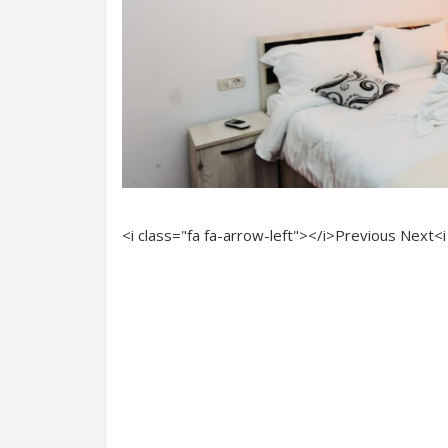
<i class="fa fa-arrow-left"></i>Previous
Next<i