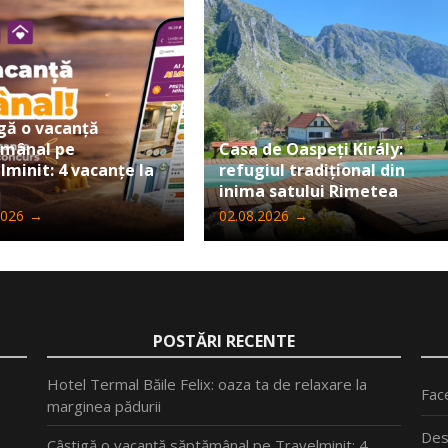
gă o vacanță
ămânal pe
Casa de Oaspeți Király:
lminit: 4 vacanțe la
refugiul tradițional din
inima satului Rimetea
2026
→
02.08.2026
→
POSTĂRI RECENTE
Hotel Termal Băile Felix: oaza ta de relaxare la
Fac
marginea pădurii
Des
Câștigă o vacanță săptămânal pe Travelminit: 4