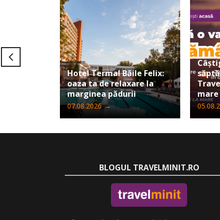
Câști
Hotel Termal Băile Felix:
săpt
oaza ta de relaxare la
Trave
marginea pădurii
mare
07.08.2026
→
05.08.
BLOGUL TRAVELMINIT.RO