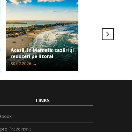
Ultima șansă să câ
Acasă, în Mamaia: cazări și
Iphone 17 Pro Max
reduceri pe litoral
Travelminit
30.07.2026
→
24.07.2026
→
LINKS
ebook
pre Travelminit