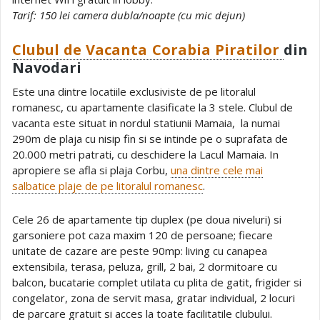
Tarif: 150 lei camera dubla/noapte (cu mic dejun)
Clubul de Vacanta Corabia Piratilor
din
Navodari
Este una dintre locatiile exclusiviste de pe litoralul
romanesc, cu apartamente clasificate la 3 stele. Clubul de
vacanta este situat in nordul statiunii Mamaia, la numai
290m de plaja cu nisip fin si se intinde pe o suprafata de
20.000 metri patrati, cu deschidere la Lacul Mamaia. In
apropiere se afla si plaja Corbu,
una dintre cele mai
salbatice plaje de pe litoralul romanesc
.
Cele 26 de apartamente tip duplex (pe doua niveluri) si
garsoniere pot caza maxim 120 de persoane; fiecare
unitate de cazare are peste 90mp: living cu canapea
extensibila, terasa, peluza, grill, 2 bai, 2 dormitoare cu
balcon, bucatarie complet utilata cu plita de gatit, frigider si
congelator, zona de servit masa, gratar individual, 2 locuri
de parcare gratuit si acces la toate facilitatile clubului.