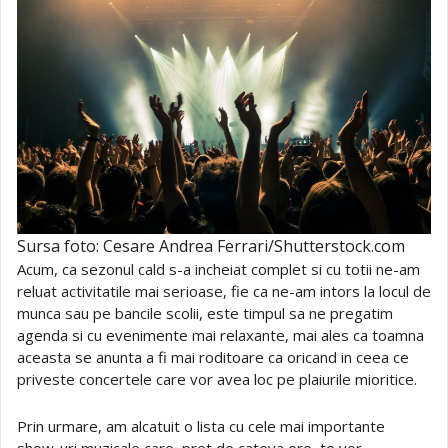
Sursa foto: Cesare Andrea Ferrari/Shutterstock.com
Acum, ca sezonul cald s-a incheiat complet si cu totii ne-am
reluat activitatile mai serioase, fie ca ne-am intors la locul de
munca sau pe bancile scolii, este timpul sa ne pregatim
agenda si cu evenimente mai relaxante, mai ales ca toamna
aceasta se anunta a fi mai roditoare ca oricand in ceea ce
priveste concertele care vor avea loc pe plaiurile mioritice.
Prin urmare, am alcatuit o lista cu cele mai importante
show-uri muzicale care, pret de cateva ore, te vor