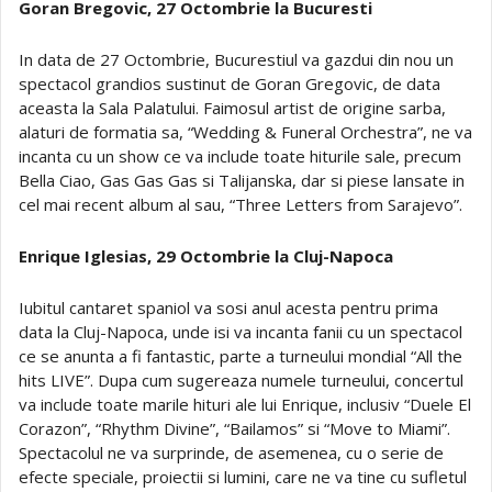
Goran Bregovic, 27 Octombrie la Bucuresti
In data de 27 Octombrie, Bucurestiul va gazdui din nou un
spectacol grandios sustinut de Goran Gregovic, de data
aceasta la Sala Palatului. Faimosul artist de origine sarba,
alaturi de formatia sa, “Wedding & Funeral Orchestra”, ne va
incanta cu un show ce va include toate hiturile sale, precum
Bella Ciao, Gas Gas Gas si Talijanska, dar si piese lansate in
cel mai recent album al sau, “Three Letters from Sarajevo”.
Enrique Iglesias, 29 Octombrie la Cluj-Napoca
Iubitul cantaret spaniol va sosi anul acesta pentru prima
data la Cluj-Napoca, unde isi va incanta fanii cu un spectacol
ce se anunta a fi fantastic, parte a turneului mondial “All the
hits LIVE”. Dupa cum sugereaza numele turneului, concertul
va include toate marile hituri ale lui Enrique, inclusiv “Duele El
Corazon”, “Rhythm Divine”, “Bailamos” si “Move to Miami”.
Spectacolul ne va surprinde, de asemenea, cu o serie de
efecte speciale, proiectii si lumini, care ne va tine cu sufletul