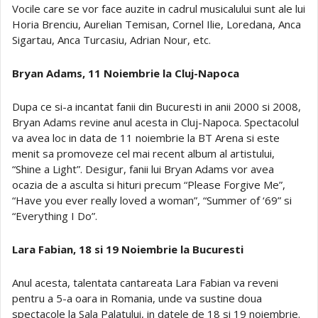
Vocile care se vor face auzite in cadrul musicalului sunt ale lui
Horia Brenciu, Aurelian Temisan, Cornel Ilie, Loredana, Anca
Sigartau, Anca Turcasiu, Adrian Nour, etc.
Bryan Adams, 11 Noiembrie la Cluj-Napoca
Dupa ce si-a incantat fanii din Bucuresti in anii 2000 si 2008,
Bryan Adams revine anul acesta in Cluj-Napoca. Spectacolul
va avea loc in data de 11 noiembrie la BT Arena si este
menit sa promoveze cel mai recent album al artistului,
“Shine a Light”. Desigur, fanii lui Bryan Adams vor avea
ocazia de a asculta si hituri precum “Please Forgive Me”,
“Have you ever really loved a woman”, “Summer of ‘69” si
“Everything I Do”.
Lara Fabian, 18 si 19 Noiembrie la Bucuresti
Anul acesta, talentata cantareata Lara Fabian va reveni
pentru a 5-a oara in Romania, unde va sustine doua
spectacole la Sala Palatului, in datele de 18 si 19 noiembrie.