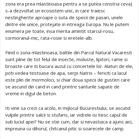
zona era prea mlastinoasa pentru a se putea construi ceva)
s-a dezvoltat un ecosistem unic, in care traiesc
nestingherite aproape o suta de specii de pasari, unele
dintre ele unice, protejate in intreaga Europa. Nu le putem
enumera pe toate, insa merita amintit starcul-rosu,
cormoranul-mic, rata-rosie si eretele-alb.
Fiind o zona mlastinoasa, baltile din Parcul Natural Vacaresti
sunt pline de tot felul de insecte, moluste, lipitori, rame si
broaste care iti bucura auzul cu concertele lor. Alaturi de ele,
poti vedea testoase de apa, serpi Natrix – fericiti ca lacul
este plin de mormoloci, si chiar doua specii de gusteri care
se ascund din cand in cand printre santurile sapate de
vreme in digul de beton.
Iti vine sa crezi ca acolo, in mijlocul Bucurestiului, se ascund
vulpile printre salcii si stufaris, iar vidrele isi itesc capul de
sub luciul apei? Nu se stie cum, dar si nevastuica a ajuns aici,
impreuna cu dihorul, chitcanul pitic si soarecele de camp.