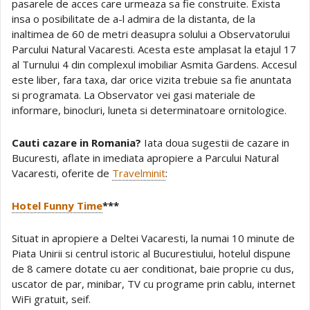
pasarele de acces care urmeaza sa fie construite. Exista
insa o posibilitate de a-l admira de la distanta, de la
inaltimea de 60 de metri deasupra solului a Observatorului
Parcului Natural Vacaresti. Acesta este amplasat la etajul 17
al Turnului 4 din complexul imobiliar Asmita Gardens. Accesul
este liber, fara taxa, dar orice vizita trebuie sa fie anuntata
si programata. La Observator vei gasi materiale de
informare, binocluri, luneta si determinatoare ornitologice.
Cauti cazare in Romania?
Iata doua sugestii de cazare in
Bucuresti, aflate in imediata apropiere a Parcului Natural
Vacaresti, oferite de
Travelminit
:
Hotel Funny Time
***
Situat in apropiere a Deltei Vacaresti, la numai 10 minute de
Piata Unirii si centrul istoric al Bucurestiului, hotelul dispune
de 8 camere dotate cu aer conditionat, baie proprie cu dus,
uscator de par, minibar, TV cu programe prin cablu, internet
WiFi gratuit, seif.