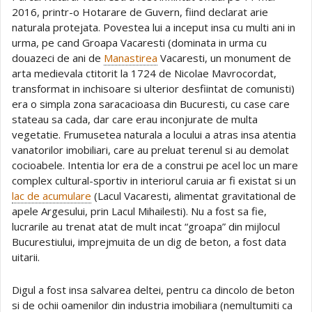
2016, printr-o Hotarare de Guvern, fiind declarat arie
naturala protejata. Povestea lui a inceput insa cu multi ani in
urma, pe cand Groapa Vacaresti (dominata in urma cu
douazeci de ani de
Manastirea
Vacaresti, un monument de
arta medievala ctitorit la 1724 de Nicolae Mavrocordat,
transformat in inchisoare si ulterior desfiintat de comunisti)
era o simpla zona saracacioasa din Bucuresti, cu case care
stateau sa cada, dar care erau inconjurate de multa
vegetatie. Frumusetea naturala a locului a atras insa atentia
vanatorilor imobiliari, care au preluat terenul si au demolat
cocioabele. Intentia lor era de a construi pe acel loc un mare
complex cultural-sportiv in interiorul caruia ar fi existat si un
lac de acumulare
(Lacul Vacaresti, alimentat gravitational de
apele Argesului, prin Lacul Mihailesti). Nu a fost sa fie,
lucrarile au trenat atat de mult incat “groapa” din mijlocul
Bucurestiului, imprejmuita de un dig de beton, a fost data
uitarii.
Digul a fost insa salvarea deltei, pentru ca dincolo de beton
si de ochii oamenilor din industria imobiliara (nemultumiti ca