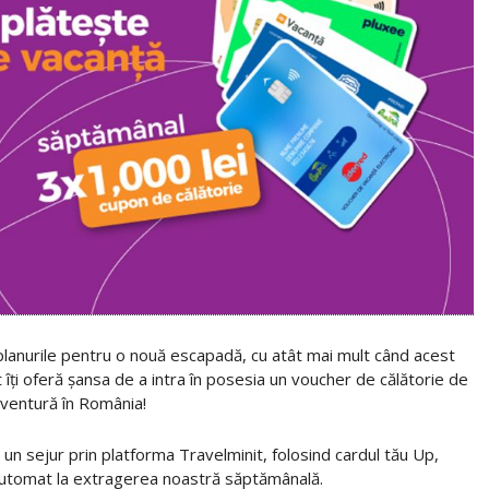
i planurile pentru o nouă escapadă, cu atât mai mult când acest
 îți oferă șansa de a intra în posesia un voucher de călătorie de
 aventură în România!
un sejur prin platforma Travelminit, folosind cardul tău Up,
ris automat la extragerea noastră săptămânală.