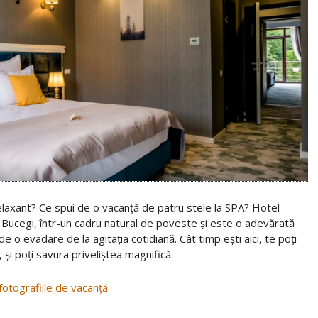
r relaxant? Ce spui de o vacanță de patru stele la SPA? Hotel
r Bucegi, într-un cadru natural de poveste și este o adevărată
e o evadare de la agitația cotidiană. Cât timp ești aici, te poți
, și poți savura priveliștea magnifică.
fotografiile de vacanță