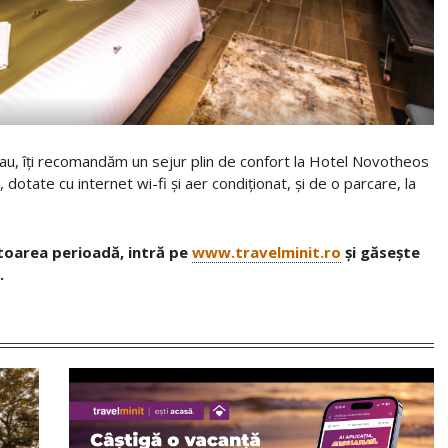
eau, îți recomandăm un sejur plin de confort la Hotel Novotheos
tate cu internet wi-fi și aer condiționat, și de o parcare, la
oarea perioadă, intră pe
www.travelminit.ro
și găsește
.