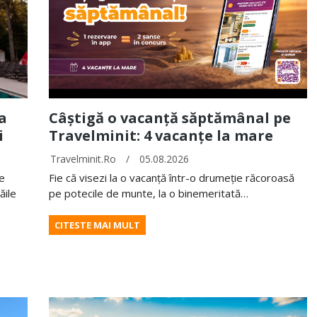
a
Câștigă o vacanță săptămânal pe
i
Travelminit: 4 vacanțe la mare
Travelminit.ro
/
05.08.2026
te
Fie că visezi la o vacanță într-o drumeție răcoroasă
ăile
pe potecile de munte, la o binemeritată…
CITESTE MAI MULT