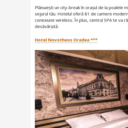
Plănuiești un city-break în orașul de la poalel
sejurul tău. Hotelul oferă 81 de camere moderne,
conexiune wireless. În plus, centrul SPA te va r
desăvârșită.
Hotel Novotheos Oradea ***