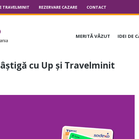
E TRAVELMINIT
REZERVARE CAZARE
CONTACT
o
MERITĂ VĂZUT
IDEI DE 
ania
âștigă cu Up și Travelminit