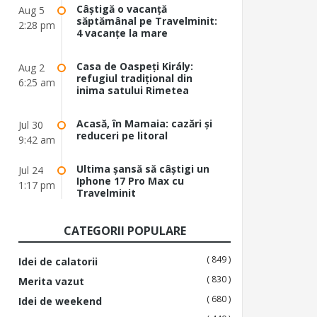
Câștigă o vacanță
Aug 5
săptămânal pe Travelminit:
2:28 pm
4 vacanțe la mare
Casa de Oaspeți Király:
Aug 2
refugiul tradițional din
6:25 am
inima satului Rimetea
Acasă, în Mamaia: cazări și
Jul 30
reduceri pe litoral
9:42 am
Ultima șansă să câștigi un
Jul 24
Iphone 17 Pro Max cu
1:17 pm
Travelminit
CATEGORII POPULARE
( 849 )
Idei de calatorii
( 830 )
Merita vazut
( 680 )
Idei de weekend