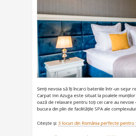
Simți nevoia să îți încarci bateriile într-un seju
Carpat Inn Azuga este situat la poalele munțilo
oază de relaxare pentru toți cei care au nevoie d
bucura din plin de facilitățile SPA ale complexului
Citește și:
3 locuri din România perfecte pentru 