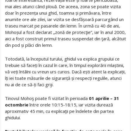
mai ales atunci când plouă. De aceea, zona se poate vizita
doar în prezența unui ghid, toamna și primăvara, între
anumite ore ale zilei, iar vizita se desfășoară parcurgând un
traseu marcat pe pasarele din lemn. În urmă cu 40 de ani,
Mohoșul a fost declarat „zonă de protecţie”, iar în anul 2000,
aici a fost construit primul traseu suspendat din ţară, alcătuit
din pod și plăci din lemn.
Totodată, la începutul turului, ghidul va explica grupului ce
trebuie să faceți în cazul în care, în timpul explorării mlaștinii,
vă veți întâlni cu vreun urs curios. Dacă ești atent la explicații,
îți iei toate măsurile de siguranță și respecți regulile, atunci
nu ai de ce să-ți faci griji.
Tinovul Mohoş poate fi vizitat în perioada
01 aprilie – 31
octombrie
între orele 10:15-18:15, iar vizita durează
aproximativ 45 min, cu explicaţii pe îndelete din partea
ghidului.