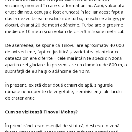
vulcanice, moment în care s-a format un lac. Apoi, vulcanul a
erupt din nou, cenușa a fost aruncată în lac, iar acest fapt a
dus la dezvoltarea mușchiului de turbă, mușchi ce atinge, pe
alocuri, chiar și 20 de metri adâncime. Turba are o grosime
medie de 10 metri şi un volum de circa 3 milioane metri cubi.
De asemenea, se spune că Tinovul are aproximativ 40 000
de ani vechime, fapt ce justifică și varietatea plantelor ce
datează din ere diferite – cele mai întâlnite specii din zonă
aparțin erei glaciare. În prezent are un diametru de 800 m, o
suprafaţă de 80 ha şi o adâncime de 10 m.
În prezent, există doar două ochiuri de apă, singurele
rămase neacoperite de vegetație, reminiscenţe ale lacului
de crater antic.
Cum se vizitează Tinovul Mohoș?
În primul rând, este esențial de știut că, deși este o zonă
foarte interesantă, rezervația este și foarte periculoasă,