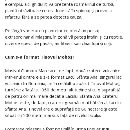
exemplu, aici ghidul îți va prezenta rozmarinul de turbă,
plantă otrăvitoare ce era folosită în spionaj și provoca
infarctul fără a se putea detecta cauza.
Pe lângă varietatea plantelor ce oferă un peisaj
extraordinar al mlaștinii, în zonă vă puteți întâlni și cu reptile,
diverse specii de păsări, amfibieni sau chiar lupi și urși.
Cum s-a format Tinovul Mohoș?
Masivul Ciomatu Mare are, de fapt, două cratere vulcanice.
Într-unul dintre ele s-a format Lacul Sfânta Ana, singurul lac
vulcanic din România, iar în celălalt a apărut Tinovul Mohoș,
turbărie aflată la 1050 de metri altitudine și cu o suprafață
de patru ori mai mare decât a Lacului Sfânta Ana. Craterul
Mohos este, de fapt, craterul geamăn mai bătrân al Lacului
Sfânta Ana. Tinovul are o suprafaţă de 80 hectare şi este
situat cu 100 metri mai sus faţă de nivelul lacului.
Formarea mlaștinii a fost posibilă în urma unei erupții