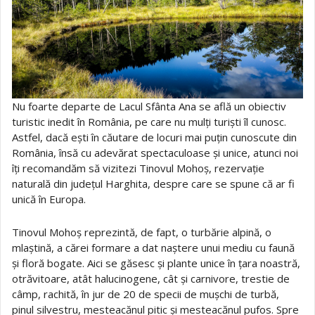
Nu foarte departe de Lacul Sfânta Ana se află un obiectiv
turistic inedit în România, pe care nu mulți turiști îl cunosc.
Astfel, dacă ești în căutare de locuri mai puțin cunoscute din
România, însă cu adevărat spectaculoase și unice, atunci noi
îți recomandăm să vizitezi Tinovul Mohoș, rezervație
naturală din județul Harghita, despre care se spune că ar fi
unică în Europa.
Tinovul Mohoș reprezintă, de fapt, o turbărie alpină, o
mlaștină, a cărei formare a dat naștere unui mediu cu faună
și floră bogate. Aici se găsesc și plante unice în țara noastră,
otrăvitoare, atât halucinogene, cât și carnivore, trestie de
câmp, rachită, în jur de 20 de specii de mușchi de turbă,
pinul silvestru, mesteacănul pitic și mesteacănul pufos. Spre