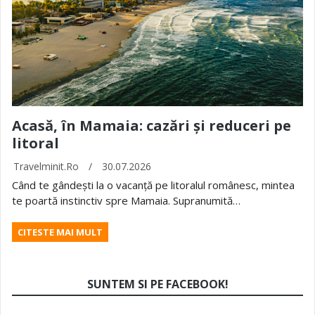
Acasă, în Mamaia: cazări și reduceri pe
litoral
Travelminit.ro
/
30.07.2026
Când te gândești la o vacanță pe litoralul românesc, mintea
te poartă instinctiv spre Mamaia. Supranumită…
CITESTE MAI MULT
SUNTEM SI PE FACEBOOK!