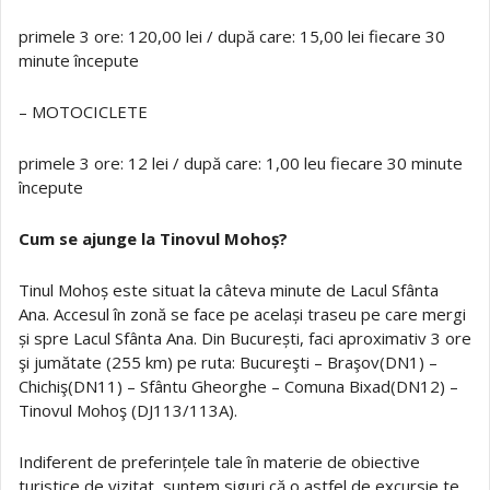
primele 3 ore: 120,00 lei / după care: 15,00 lei fiecare 30
minute începute
– MOTOCICLETE
primele 3 ore: 12 lei / după care: 1,00 leu fiecare 30 minute
începute
Cum se ajunge la Tinovul Mohoș?
Tinul Mohoș este situat la câteva minute de Lacul Sfânta
Ana. Accesul în zonă se face pe același traseu pe care mergi
și spre Lacul Sfânta Ana. Din București, faci aproximativ 3 ore
şi jumătate (255 km) pe ruta: Bucureşti – Braşov(DN1) –
Chichiş(DN11) – Sfântu Gheorghe – Comuna Bixad(DN12) –
Tinovul Mohoş (DJ113/113A).
Indiferent de preferințele tale în materie de obiective
turistice de vizitat, suntem siguri că o astfel de excursie te