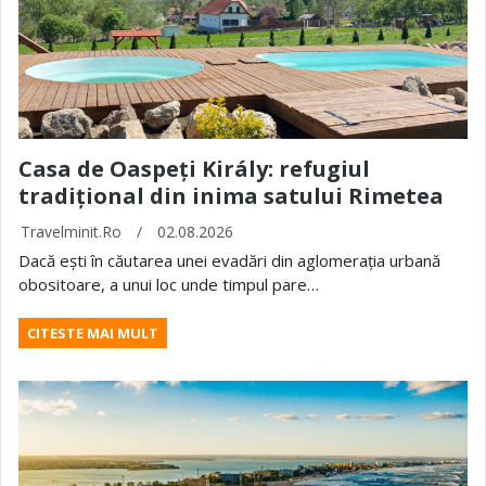
Casa de Oaspeți Király: refugiul
tradițional din inima satului Rimetea
Travelminit.ro
/
02.08.2026
Dacă ești în căutarea unei evadări din aglomerația urbană
obositoare, a unui loc unde timpul pare…
CITESTE MAI MULT