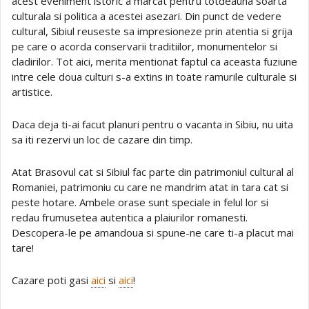
acest eveniment istoric a marcat pentru totdeauna soarta
culturala si politica a acestei asezari. Din punct de vedere
cultural, Sibiul reuseste sa impresioneze prin atentia si grija
pe care o acorda conservarii traditiilor, monumentelor si
cladirilor. Tot aici, merita mentionat faptul ca aceasta fuziune
intre cele doua culturi s-a extins in toate ramurile culturale si
artistice.
Daca deja ti-ai facut planuri pentru o vacanta in Sibiu, nu uita
sa iti rezervi un loc de cazare din timp.
Atat Brasovul cat si Sibiul fac parte din patrimoniul cultural al
Romaniei, patrimoniu cu care ne mandrim atat in tara cat si
peste hotare. Ambele orase sunt speciale in felul lor si
redau frumusetea autentica a plaiurilor romanesti.
Descopera-le pe amandoua si spune-ne care ti-a placut mai
tare!
Cazare poti gasi
aici
si
aici
!