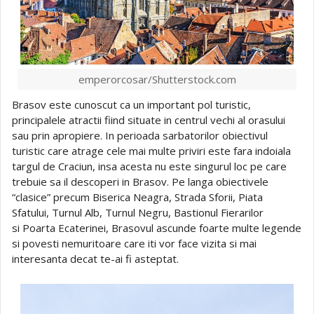
emperorcosar/Shutterstock.com
Brasov este cunoscut ca un important pol turistic,
principalele atractii fiind situate in centrul vechi al orasului
sau prin apropiere. In perioada sarbatorilor obiectivul
turistic care atrage cele mai multe priviri este fara indoiala
targul de Craciun, insa acesta nu este singurul loc pe care
trebuie sa il descoperi in Brasov. Pe langa obiectivele
“clasice” precum Biserica Neagra, Strada Sforii, Piata
Sfatului, Turnul Alb, Turnul Negru, Bastionul Fierarilor
si Poarta Ecaterinei, Brasovul ascunde foarte multe legende
si povesti nemuritoare care iti vor face vizita si mai
interesanta decat te-ai fi asteptat.