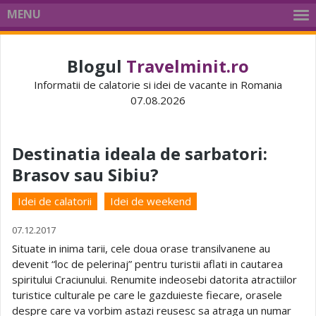
MENU
Blogul
Travelminit.ro
Informatii de calatorie si idei de vacante in Romania
07.08.2026
Destinatia ideala de sarbatori:
Brasov sau Sibiu?
Idei de calatorii
Idei de weekend
07.12.2017
Situate in inima tarii, cele doua orase transilvanene au
devenit “loc de pelerinaj” pentru turistii aflati in cautarea
spiritului Craciunului. Renumite indeosebi datorita atractiilor
turistice culturale pe care le gazduieste fiecare, orasele
despre care va vorbim astazi reusesc sa atraga un numar