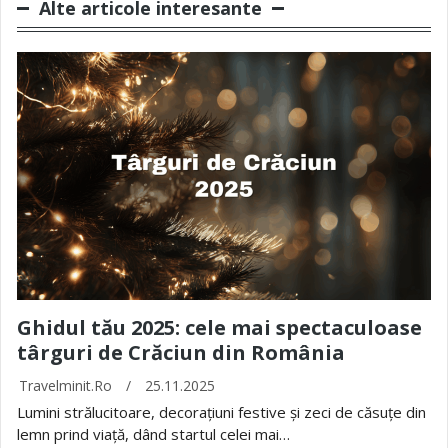
Alte articole interesante
Ghidul tău 2025: cele mai spectaculoase
târguri de Crăciun din România
Travelminit.ro
/
25.11.2025
Lumini strălucitoare, decorațiuni festive și zeci de căsuțe din
lemn prind viață, dând startul celei mai…