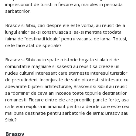
impresionant de turisti in fiecare an, mai ales in perioada
sarbatorilor.
Brasov si Sibiu, caci despre ele este vorba, au reusit de-a
lungul anilor sa-si construiasca si sa-si mentina totodata
faima de “destinatii ideale” pentru vacanta de iarna. Totusi,
ce le face atat de speciale?
Brasov si Sibiu au in spate o istorie bogata si alaturi de
comunitatile maghiare si sasesti au reusit sa creeze un
nucleu cultural interesant care starneste interesul turistilor
de pretutindeni. Inconjurate de sate pitoresti si intesate cu
adevarate bijuterii arhitecturale, Brasovul si Sibiul au reusit
sa “domine” de ceva ani incoace toate topurile destinatiilor
romanesti. Fiecare dintre ele are propriile puncte forte, asa
ca le vom explora in amanunt pentru a decide care este cea
mai buna destinatie pentru sarbatorile de iarna: Brasov sau
Sibiu?
Brasov