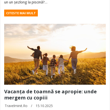
un un șezlong la piscină?…
CITESTE MAI MULT
Vacanța de toamnă se apropie: unde
mergem cu copiii
Travelminit.ro
/
15.10.2025