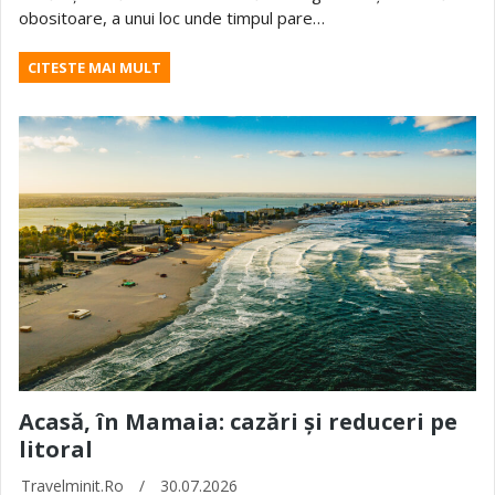
obositoare, a unui loc unde timpul pare…
CITESTE MAI MULT
Acasă, în Mamaia: cazări și reduceri pe
litoral
Travelminit.ro
/
30.07.2026