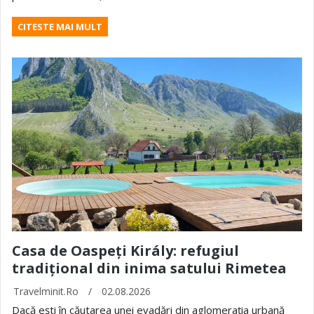
CITESTE MAI MULT
Casa de Oaspeți Király: refugiul
tradițional din inima satului Rimetea
Travelminit.ro
/
02.08.2026
Dacă ești în căutarea unei evadări din aglomerația urbană