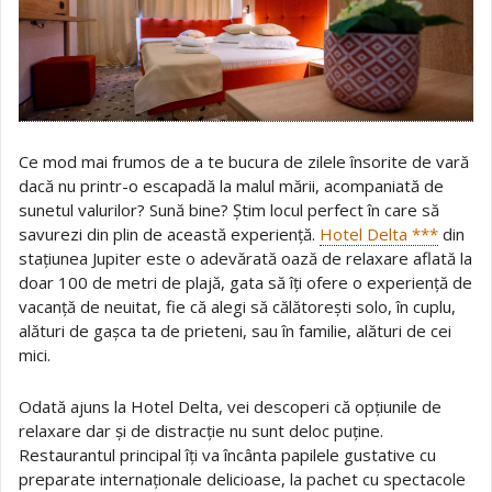
Ce mod mai frumos de a te bucura de zilele însorite de vară
dacă nu printr-o escapadă la malul mării, acompaniată de
sunetul valurilor? Sună bine? Știm locul perfect în care să
savurezi din plin de această experiență.
Hotel Delta ***
din
stațiunea Jupiter este o adevărată oază de relaxare aflată la
doar 100 de metri de plajă, gata să îți ofere o experiență de
vacanță de neuitat, fie că alegi să călătorești solo, în cuplu,
alături de gașca ta de prieteni, sau în familie, alături de cei
mici.
Odată ajuns la Hotel Delta, vei descoperi că opțiunile de
relaxare dar și de distracție nu sunt deloc puține.
Restaurantul principal îți va încânta papilele gustative cu
preparate internaționale delicioase, la pachet cu spectacole