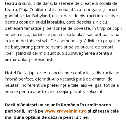
teatru și cursuri de dans, la ateliere de creație și școala de
teatru. Plaja Copiilor este amenajată cu tobogane și jocuri
gonflabile, iar Babyland, unicul parc de distracții interactive
pentru copii din sudul litoralului, este deschis zilnic cu
petreceri tematice și personaje de poveste. În timp ce copiii
se distrează, părinții se pot relaxa la plajă sau pot participa
la jocuri de table și șah. De asemenea, grădinița cu program
de babysitting permite părinților să se bucure de timpul
liber, știind că cei mici sunt sub supravegherea atentă a
animatorilor profesioniști.
Hotel Delta Jupiter este locul unde confortul și distracția se
îmbină perfect, oferindu-ți o vacanță plină de amintiri de
neuitat. Indiferent de preferințele tale, aici vei găsi tot ce ai
nevoie pentru a petrece un sejur plăcut și relaxant.
Dacă plănuiești un sejur în România în următoarea
perioadă, intră pe
www.travelminit.ro
și găsește cele
mai bune opțiuni de cazare pentru tine.