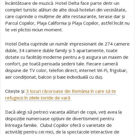
încântătoare de muzică. Hotel Delta face parte dintr-un
complet turistic alături de alte două hoteluri din vecinătate,
care cuprinde o mulțime de alte restaurante, terase dar și
Parcul Copiilor, Plaja California și Plaja Copiilor, astfel încât nu
te vei plictisi niciun moment.
Hotel Delta cuprinde un număr impresionant de 274 camere
duble, 34 camere duble family și 5 apartamente, toate
dotate cu facilități moderne pentru a-ți asigura un maxim de
confort, pe toată perioada șederii tale. Fiecare cameră
dispune de TV color, telefon direct, internet Wi-Fi, frigobar,
aer condiționat, balcon și baie individuală cu duș.
Citește și:
3 locuri răcoroase din România în care să te
refugiezi în zilele toride de vară
Dacă alegi să petreci vacanța alături de copii, veți avea la
dispoziție numeroase opțiuni de divertisment pentru
întreaga familie. Clubul Copiilor oferă o varietate de
activități pentru cei mici, de la spectacole interactive de