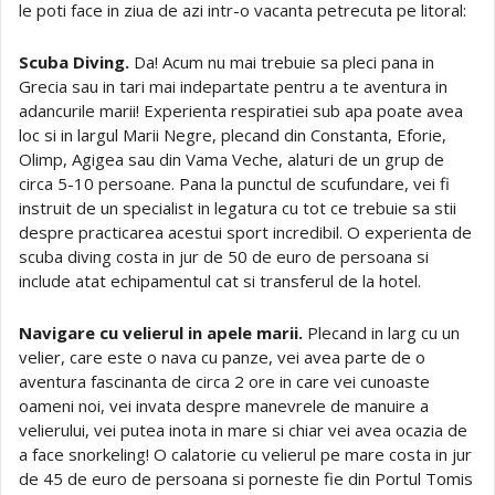
le poti face in ziua de azi intr-o vacanta petrecuta pe litoral:
Scuba Diving.
Da! Acum nu mai trebuie sa pleci pana in
Grecia sau in tari mai indepartate pentru a te aventura in
adancurile marii! Experienta respiratiei sub apa poate avea
loc si in largul Marii Negre, plecand din Constanta, Eforie,
Olimp, Agigea sau din Vama Veche, alaturi de un grup de
circa 5-10 persoane. Pana la punctul de scufundare, vei fi
instruit de un specialist in legatura cu tot ce trebuie sa stii
despre practicarea acestui sport incredibil. O experienta de
scuba diving costa in jur de 50 de euro de persoana si
include atat echipamentul cat si transferul de la hotel.
Navigare cu velierul in apele marii.
Plecand in larg cu un
velier, care este o nava cu panze, vei avea parte de o
aventura fascinanta de circa 2 ore in care vei cunoaste
oameni noi, vei invata despre manevrele de manuire a
velierului, vei putea inota in mare si chiar vei avea ocazia de
a face snorkeling! O calatorie cu velierul pe mare costa in jur
de 45 de euro de persoana si porneste fie din Portul Tomis