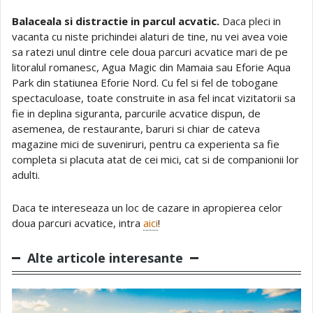
Balaceala si distractie in parcul acvatic.
Daca pleci in
vacanta cu niste prichindei alaturi de tine, nu vei avea voie
sa ratezi unul dintre cele doua parcuri acvatice mari de pe
litoralul romanesc, Agua Magic din Mamaia sau Eforie Aqua
Park din statiunea Eforie Nord. Cu fel si fel de tobogane
spectaculoase, toate construite in asa fel incat vizitatorii sa
fie in deplina siguranta, parcurile acvatice dispun, de
asemenea, de restaurante, baruri si chiar de cateva
magazine mici de suveniruri, pentru ca experienta sa fie
completa si placuta atat de cei mici, cat si de companionii lor
adulti.
Daca te intereseaza un loc de cazare in apropierea celor
doua parcuri acvatice, intra
aici
!
Alte articole interesante