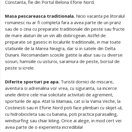
Constanta, fie din Portul Belona Eforie Nord.
Masa pescareasca traditionala.
Nicio vacanta pe litoralul
romanesc nu ar fi completa fara a avea parte de un pranz
sau de o cina cu preparate traditionale din peste sau fructe
de mare alaturi de un vin alb dobrogean. Astfel de
preparate se gasesc in localurile traditionale, in mai toate
statiunile de la Marea Neagra, dar si in satele din Delta
Dunarii. Recomandam scoicile gatite la abur sau cu diverse
sosuri, hamsiile cu usturoi, saramura de peste, borsul de
peste si icrele.
Diferite sporturi pe apa.
Turistii dornici de miscare,
aventura si adrenalina vor vrea, cu siguranta, sa incerce
unele dintre cele mai solicitate activitati de agrement,
sporturile de apa. Atat la Mamaia, cat si la Vama Veche, la
Costinesti sau in Eforie Nord poti face plimbari cu skijet-ul,
cu hidrobicicleta sau cu banana, poti practica parasailing,
windsurfing sau chiar kiting. Orice ai alege, in mod cert vei
avea parte de o experienta incredibila!