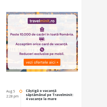
Câștigă o vacanță
Aug 5
săptămânal pe Travelminit:
2:28 pm
4 vacanțe la mare