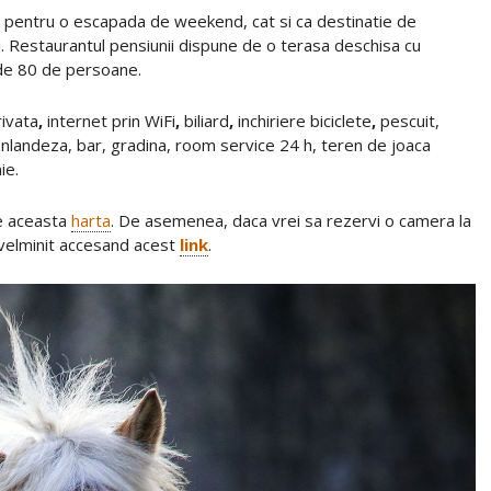
 pentru o escapada de weekend, cat si ca destinatie de
. Restaurantul pensiunii dispune de o terasa deschisa cu
 de 80 de persoane.
ivata
,
internet prin WiFi
,
biliard
,
inchiriere biciclete
,
pescuit,
inlandeza, bar, gradina, room service 24 h, teren de joaca
ie.
pe aceasta
harta
. De asemenea, daca vrei sa rezervi o camera la
avelminit accesand acest
link
.