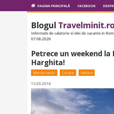
PAGINA PRINCIPALĂ
FACEBOOK
DESPR
Blogul
Travelminit.r
Informatii de calatorie si idei de vacante in Rom
07.08.2026
Petrece un weekend la 
Harghita!
Merita vazut
Cazare
Natura
15.03.2016