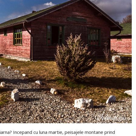
t iarna? Incepand cu luna martie, peisajele montane prind