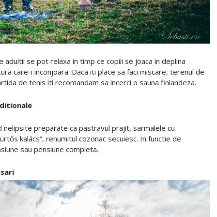
dultii se pot relaxa in timp ce copiii se joaca in deplina
ra care-i inconjoara. Daca iti place sa faci miscare, terenul de
partida de tenis iti recomandam sa incerci o sauna finlandeza.
ditionale
nd nelipsite preparate ca pastravul prajit, sarmalele cu
ürtős kalács”, renumitul cozonac secuiesc. In functie de
ensiune sau pensiune completa.
sari