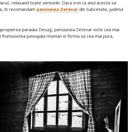
acut, relaxand toate simturile. Daca vrei ca anul acesta sa
ta, iti recomandam
pensiunea Zetevar
din Subcetate, judetul
 apropierea paraului Desag, pensiunea Zetevar este cea mai
si frumusetea peisajului montan in forma sa cea mai pura,