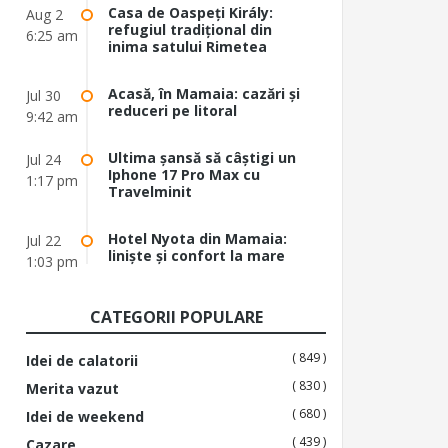
Casa de Oaspeți Király:
Aug 2
refugiul tradițional din
6:25 am
inima satului Rimetea
Acasă, în Mamaia: cazări și
Jul 30
reduceri pe litoral
9:42 am
Ultima șansă să câștigi un
Jul 24
Iphone 17 Pro Max cu
1:17 pm
Travelminit
Hotel Nyota din Mamaia:
Jul 22
liniște și confort la mare
1:03 pm
CATEGORII POPULARE
( 849 )
Idei de calatorii
( 830 )
Merita vazut
( 680 )
Idei de weekend
( 439 )
Cazare