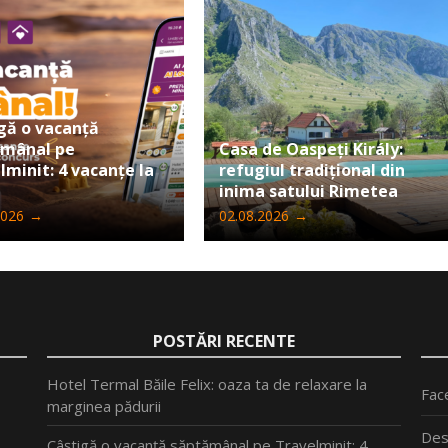
gă o vacanță
ămânal pe
Casa de Oaspeți Király:
lminit: 4 vacanțe la
refugiul tradițional din
inima satului Rimetea
2026
→
02.08.2026
→
POSTĂRI RECENTE
Hotel Termal Băile Felix: oaza ta de relaxare la
Fac
marginea pădurii
Des
Câștigă o vacanță săptămânal pe Travelminit: 4