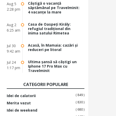
Câștigă o vacanță
Aug 5
săptămânal pe Travelminit:
2:28 pm
4 vacanțe la mare
Casa de Oaspeți Király:
Aug 2
refugiul tradițional din
6:25 am
inima satului Rimetea
Acasă, în Mamaia: cazări și
Jul 30
reduceri pe litoral
9:42 am
Ultima șansă să câștigi un
Jul 24
Iphone 17 Pro Max cu
1:17 pm
Travelminit
CATEGORII POPULARE
( 849 )
Idei de calatorii
( 830 )
Merita vazut
( 680 )
Idei de weekend