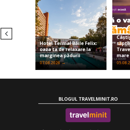
Câști
Hotel Termal Băile Felix:
săpt
oaza ta de relaxare la
Trave
marginea pădurii
mare
07.08.2026
→
05.08.
BLOGUL TRAVELMINIT.RO