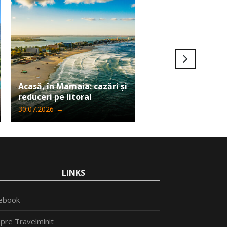
Ultima șansă să câ
Acasă, în Mamaia: cazări și
Iphone 17 Pro Max
reduceri pe litoral
Travelminit
30.07.2026
→
24.07.2026
→
LINKS
ebook
pre Travelminit