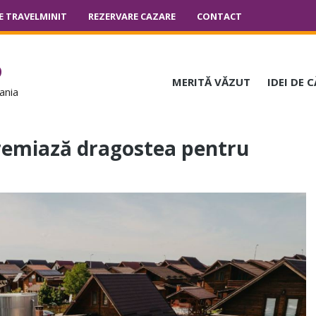
E TRAVELMINIT
REZERVARE CAZARE
CONTACT
o
MERITĂ VĂZUT
IDEI DE 
ania
premiază dragostea pentru