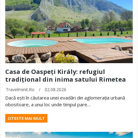
Casa de Oaspeți Király: refugiul
tradițional din inima satului Rimetea
Travelminit.ro
/
02.08.2026
Dacă ești în căutarea unei evadări din aglomerația urbană
obositoare, a unui loc unde timpul pare…
CITESTE MAI MULT