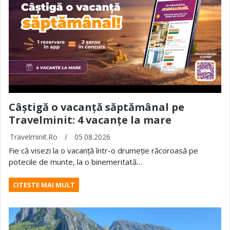
Câștigă o vacanță săptămânal pe
Travelminit: 4 vacanțe la mare
Travelminit.ro
/
05.08.2026
Fie că visezi la o vacanță într-o drumeție răcoroasă pe
potecile de munte, la o binemeritată…
CITESTE MAI MULT