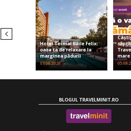
Câști
Hotel Termal Băile Felix:
săpt
oaza ta de relaxare la
Trave
marginea pădurii
mare
07.08.2026
→
05.08.
BLOGUL TRAVELMINIT.RO