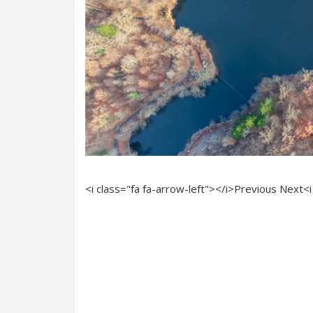
<i class="fa fa-arrow-left"></i>Previous
Next<i