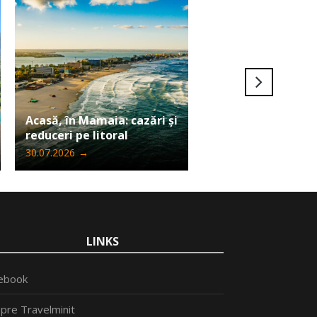
Ultima șansă să câ
Acasă, în Mamaia: cazări și
Iphone 17 Pro Max
reduceri pe litoral
Travelminit
30.07.2026
→
24.07.2026
→
LINKS
ebook
pre Travelminit