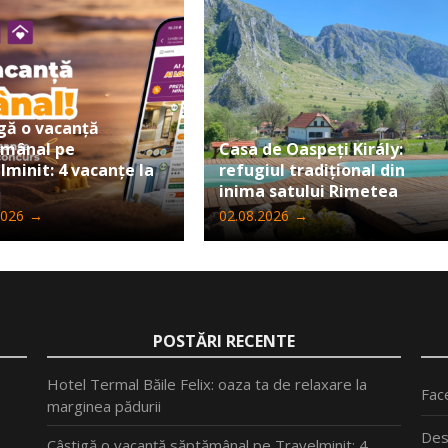
gă o vacanță
ămânal pe
Casa de Oaspeți Király:
lminit: 4 vacanțe la
refugiul tradițional din
inima satului Rimetea
2026
→
02.08.2026
→
POSTĂRI RECENTE
Hotel Termal Băile Felix: oaza ta de relaxare la
Fac
marginea pădurii
Des
Câștigă o vacanță săptămânal pe Travelminit: 4