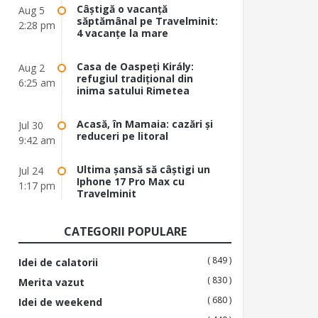
Câștigă o vacanță
Aug 5
săptămânal pe Travelminit:
2:28 pm
4 vacanțe la mare
Casa de Oaspeți Király:
Aug 2
refugiul tradițional din
6:25 am
inima satului Rimetea
Acasă, în Mamaia: cazări și
Jul 30
reduceri pe litoral
9:42 am
Ultima șansă să câștigi un
Jul 24
Iphone 17 Pro Max cu
1:17 pm
Travelminit
CATEGORII POPULARE
( 849 )
Idei de calatorii
( 830 )
Merita vazut
( 680 )
Idei de weekend