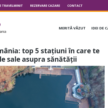
E TRAVELMINIT
REZERVARE CAZARE
CONTACT
o
MERITĂ VĂZUT
IDEI DE 
ania
ânia: top 5 stațiuni în care te
le sale asupra sănătății