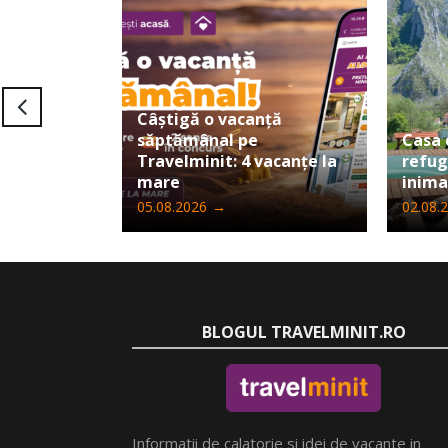
Câștigă o vacanță
săptămânal pe
Casa 
Travelminit: 4 vacanțe la
refug
mare
inima
05.08.2026
→
02.08.
BLOGUL TRAVELMINIT.RO
Informatii de calatorie si idei de vacante in