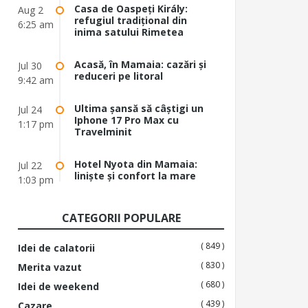
Casa de Oaspeți Király:
Aug 2
refugiul tradițional din
6:25 am
inima satului Rimetea
Acasă, în Mamaia: cazări și
Jul 30
reduceri pe litoral
9:42 am
Ultima șansă să câștigi un
Jul 24
Iphone 17 Pro Max cu
1:17 pm
Travelminit
Hotel Nyota din Mamaia:
Jul 22
liniște și confort la mare
1:03 pm
CATEGORII POPULARE
( 849 )
Idei de calatorii
( 830 )
Merita vazut
( 680 )
Idei de weekend
( 439 )
Cazare