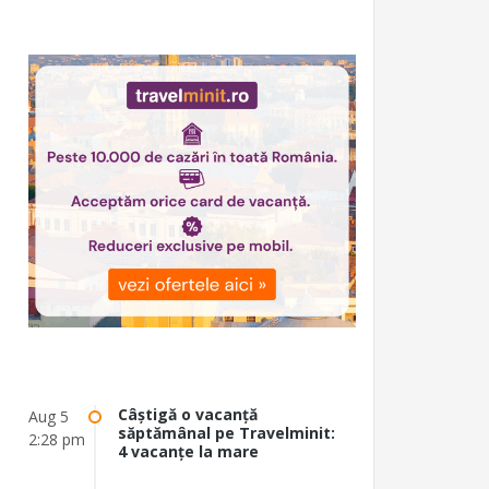
Câștigă o vacanță
Aug 5
săptămânal pe Travelminit:
2:28 pm
4 vacanțe la mare