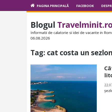
PAGINA PRINCIPALĂ
FACEBOOK
DESPR
Blogul
Travelminit.r
Informatii de calatorie si idei de vacante in Rom
06.08.2026
Tag:
cat costa un sezlo
Câ
li
22.0
șezl