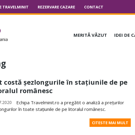
E TRAVELMINIT
REZERVARE CAZARE
CONTACT
o
MERITĂ VĂZUT
IDEI DE 
ania
ng
t costă șezlongurile în stațiunile de pe
toralul românesc
7.2020
Echipa Travelminit.ro a pregătit o analiză a prețurilor
ongurilor în toate stațiunile de pe litoralul românesc.
CITESTE MAI MULT