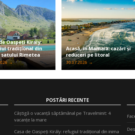
de Oaspeți Király:
iul tradițional din
Acasă, în Mamaia: cazări și
 satului Rimetea
reduceri pe litoral
2026
→
30.07.2026
→
POSTĂRI RECENTE
Câștigă o vacanță săptămânal pe Travelminit: 4
Fac
vacanțe la mare
Des
Casa de Oaspeți Király: refugiul tradițional din inima