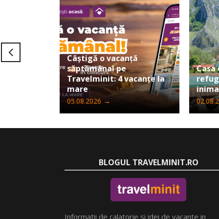
Câștigă o vacanță
săptămânal pe
Casa 
Travelminit: 4 vacanțe la
refug
mare
inima
05.08.2026
→
02.08.
BLOGUL TRAVELMINIT.RO
Informatii de calatorie si idei de vacante in