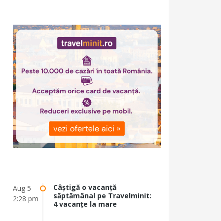
Câștigă o vacanță
Aug 5
săptămânal pe Travelminit:
2:28 pm
4 vacanțe la mare