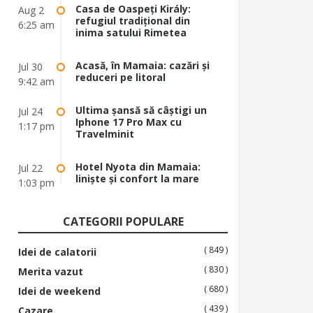
Casa de Oaspeți Király:
Aug 2
refugiul tradițional din
6:25 am
inima satului Rimetea
Acasă, în Mamaia: cazări și
Jul 30
reduceri pe litoral
9:42 am
Ultima șansă să câștigi un
Jul 24
Iphone 17 Pro Max cu
1:17 pm
Travelminit
Hotel Nyota din Mamaia:
Jul 22
liniște și confort la mare
1:03 pm
CATEGORII POPULARE
( 849 )
Idei de calatorii
( 830 )
Merita vazut
( 680 )
Idei de weekend
( 439 )
Cazare