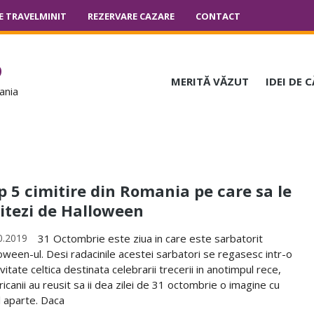
E TRAVELMINIT
REZERVARE CAZARE
CONTACT
o
MERITĂ VĂZUT
IDEI DE 
ania
p 5 cimitire din Romania pe care sa le
zitezi de Halloween
0.2019
31 Octombrie este ziua in care este sarbatorit
oween-ul. Desi radacinile acestei sarbatori se regasesc intr-o
ivitate celtica destinata celebrarii trecerii in anotimpul rece,
icanii au reusit sa ii dea zilei de 31 octombrie o imagine cu
l aparte. Daca