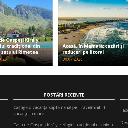
de Oaspeți Király:
iul tradițional din
Acasă, în Mamaia: cazări și
 satului Rimetea
reduceri pe litoral
2026
→
30.07.2026
→
POSTĂRI RECENTE
Câștigă o vacanță săptămânal pe Travelminit: 4
Fac
vacanțe la mare
Des
Casa de Oaspeți Király: refugiul tradițional din inima