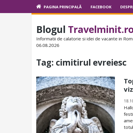
PAGINA PRINCIPALĂ
FACEBOOK
DESPR
Blogul
Travelminit.r
Informatii de calatorie si idei de vacante in Rom
06.08.2026
Tag:
cimitirul evreiesc
To
vi
18.1
Hall
fest
amer
totu