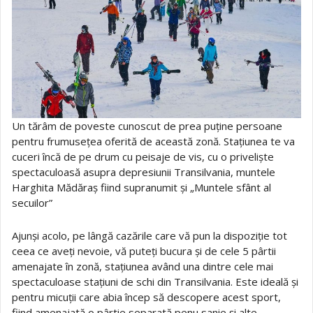
Un tărâm de poveste cunoscut de prea puține persoane
pentru frumusețea oferită de această zonă. Stațiunea te va
cuceri încă de pe drum cu peisaje de vis, cu o priveliște
spectaculoasă asupra depresiunii Transilvania, muntele
Harghita Mădăraș fiind supranumit și „Muntele sfânt al
secuilor”
Ajunși acolo, pe lângă cazările care vă pun la dispoziție tot
ceea ce aveți nevoie, vă puteți bucura și de cele 5 pârtii
amenajate în zonă, stațiunea având una dintre cele mai
spectaculoase stațiuni de schi din Transilvania. Este ideală și
pentru micuții care abia încep să descopere acest sport,
fiind amenajată o pârtie separată penu sanie și alte