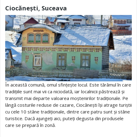
Ciocănești, Suceava
În această comună, omul sfințește locul. Este tărâmul în care
tradițiile sunt mai vii ca niciodată, iar localnicii păstrează și
transmit mai departe valoarea moștenirilor tradiționale. Pe
lângă costurile reduse de cazare, Ciocănești își atrage turiștii
cu cele 10 stâne tradiționale, dintre care patru sunt și stâne
turistice. Dacă ajungeți aici, puteți degusta din produsele
care se prepară în zonă.