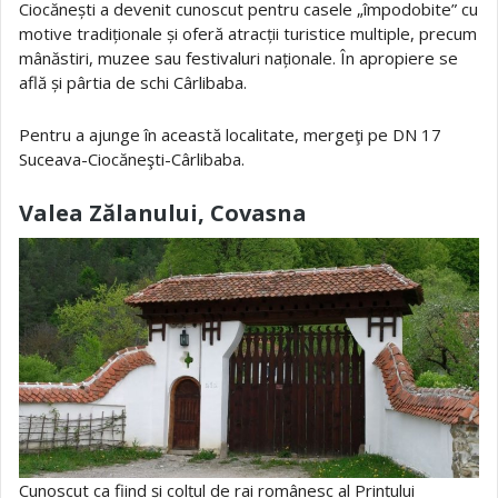
Ciocănești a devenit cunoscut pentru casele „împodobite” cu
motive tradiționale și oferă atracții turistice multiple, precum
mânăstiri, muzee sau festivaluri naționale. În apropiere se
află și pârtia de schi Cârlibaba.
Pentru a ajunge în această localitate, mergeţi pe DN 17
Suceava-Ciocăneşti-Cârlibaba.
Valea Zălanului, Covasna
Cunoscut ca fiind și colțul de rai românesc al Prințului