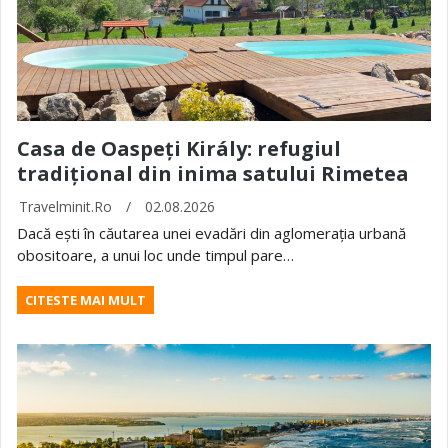
Casa de Oaspeți Király: refugiul
tradițional din inima satului Rimetea
Travelminit.ro
/
02.08.2026
Dacă ești în căutarea unei evadări din aglomerația urbană
obositoare, a unui loc unde timpul pare…
CITESTE MAI MULT