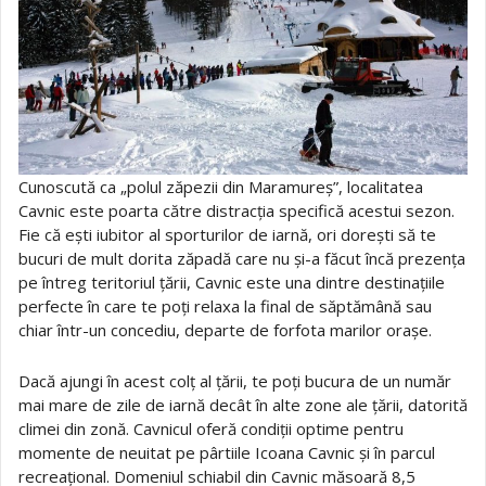
Cunoscută ca „polul zăpezii din Maramureș”, localitatea
Cavnic este poarta către distracția specifică acestui sezon.
Fie că ești iubitor al sporturilor de iarnă, ori dorești să te
bucuri de mult dorita zăpadă care nu și-a făcut încă prezența
pe întreg teritoriul țării, Cavnic este una dintre destinațiile
perfecte în care te poți relaxa la final de săptămână sau
chiar într-un concediu, departe de forfota marilor orașe.
Dacă ajungi în acest colț al țării, te poți bucura de un număr
mai mare de zile de iarnă decât în alte zone ale țării, datorită
climei din zonă. Cavnicul oferă condiții optime pentru
momente de neuitat pe pârtiile Icoana Cavnic și în parcul
recreațional. Domeniul schiabil din Cavnic măsoară 8,5