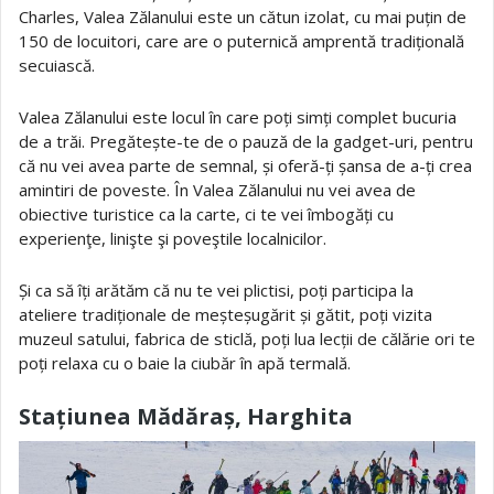
Charles, Valea Zălanului este un cătun izolat, cu mai puțin de
150 de locuitori, care are o puternică amprentă tradițională
secuiască.
Valea Zălanului este locul în care poți simți complet bucuria
de a trăi. Pregătește-te de o pauză de la gadget-uri, pentru
că nu vei avea parte de semnal, și oferă-ți șansa de a-ți crea
amintiri de poveste. În Valea Zălanului nu vei avea de
obiective turistice ca la carte, ci te vei îmbogăți cu
experienţe, linişte şi poveştile localnicilor.
Și ca să îți arătăm că nu te vei plictisi, poți participa la
ateliere tradiționale de meșteșugărit și gătit, poți vizita
muzeul satului, fabrica de sticlă, poți lua lecții de călărie ori te
poți relaxa cu o baie la ciubăr în apă termală.
Stațiunea Mădăraș, Harghita