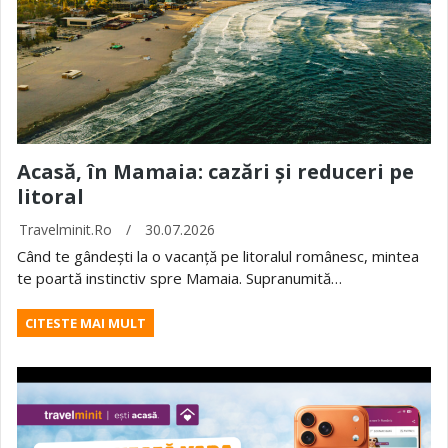
Acasă, în Mamaia: cazări și reduceri pe
litoral
Travelminit.ro
/
30.07.2026
Când te gândești la o vacanță pe litoralul românesc, mintea
te poartă instinctiv spre Mamaia. Supranumită…
CITESTE MAI MULT