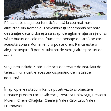
Rânca este stațiunea turistică aflată la cea mai mare
altitudine din România. Travelminit îți recomandă această
destinație dacă îți dorești să scapi de aglomerația orașelor și
să te bucuri de cele mai frumoase peisaje de iarnă pe care
această zonă a României ți-o poate oferi. Rânca este o
alegere inspirată pentru iubitorii de schi și alte sporturi de
iarnă.
Stațiunea include 6 pârtii de schi deservite de instalații de
teleschi, una dintre acestea dispunând de instalație
nocturnă.
În apropierea stațiunii Rânca puteți vizita și obiective
turistice precum Lacul Gâlcescu, Peștera Polovragi, Peștera
Muierii, Cheile Olteţului, Cheile și Valea Gilortului, Valea
Frumoasei.