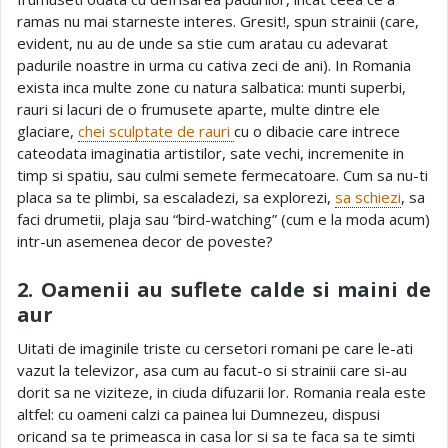
ramas nu mai starneste interes. Gresit!, spun strainii (care,
evident, nu au de unde sa stie cum aratau cu adevarat
padurile noastre in urma cu cativa zeci de ani). In Romania
exista inca multe zone cu natura salbatica: munti superbi,
rauri si lacuri de o frumusete aparte, multe dintre ele
glaciare,
chei sculptate de rauri
cu o dibacie care intrece
cateodata imaginatia artistilor, sate vechi, incremenite in
timp si spatiu, sau culmi semete fermecatoare. Cum sa nu-ti
placa sa te plimbi, sa escaladezi, sa explorezi,
sa schiezi
, sa
faci drumetii, plaja sau “bird-watching” (cum e la moda acum)
intr-un asemenea decor de poveste?
2. Oamenii au suflete calde si maini de
aur
Uitati de imaginile triste cu cersetori romani pe care le-ati
vazut la televizor, asa cum au facut-o si strainii care si-au
dorit sa ne viziteze, in ciuda difuzarii lor. Romania reala este
altfel: cu oameni calzi ca painea lui Dumnezeu, dispusi
oricand sa te primeasca in casa lor si sa te faca sa te simti