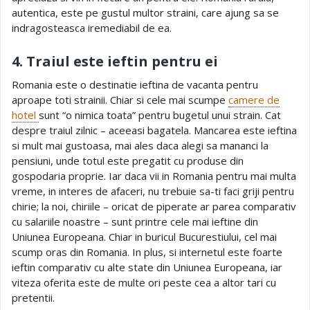
autentica, este pe gustul multor straini, care ajung sa se
indragosteasca iremediabil de ea.
4. Traiul este ieftin pentru ei
Romania este o destinatie ieftina de vacanta pentru
aproape toti strainii. Chiar si cele mai scumpe
camere de
hotel
sunt “o nimica toata” pentru bugetul unui strain. Cat
despre traiul zilnic – aceeasi bagatela. Mancarea este ieftina
si mult mai gustoasa, mai ales daca alegi sa mananci la
pensiuni, unde totul este pregatit cu produse din
gospodaria proprie. Iar daca vii in Romania pentru mai multa
vreme, in interes de afaceri, nu trebuie sa-ti faci griji pentru
chirie; la noi, chiriile – oricat de piperate ar parea comparativ
cu salariile noastre – sunt printre cele mai ieftine din
Uniunea Europeana. Chiar in buricul Bucurestiului, cel mai
scump oras din Romania. In plus, si internetul este foarte
ieftin comparativ cu alte state din Uniunea Europeana, iar
viteza oferita este de multe ori peste cea a altor tari cu
pretentii.