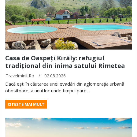
Casa de Oaspeți Király: refugiul
tradițional din inima satului Rimetea
Travelminit.ro
/
02.08.2026
Dacă ești în căutarea unei evadări din aglomerația urbană
obositoare, a unui loc unde timpul pare…
CITESTE MAI MULT