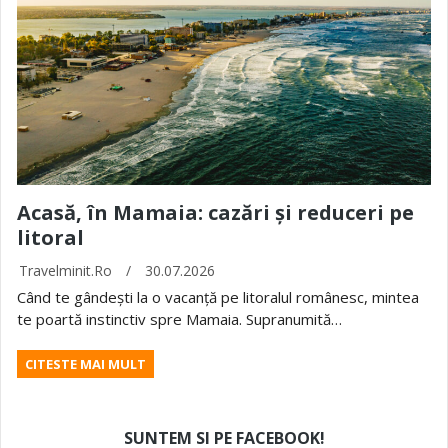
Acasă, în Mamaia: cazări și reduceri pe
litoral
Travelminit.ro
/
30.07.2026
Când te gândești la o vacanță pe litoralul românesc, mintea
te poartă instinctiv spre Mamaia. Supranumită…
CITESTE MAI MULT
SUNTEM SI PE FACEBOOK!