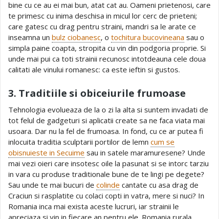
bine cu ce au ei mai bun, atat cat au. Oameni prietenosi, care
te primesc cu inima deschisa in micul lor cerc de prieteni;
care gatesc cu drag pentru straini, mandri sa le arate ce
inseamna un
bulz ciobanesc
, o
tochitura bucovineana
sau o
simpla paine coapta, stropita cu vin din podgoria proprie. Si
unde mai pui ca toti strainii recunosc intotdeauna cele doua
calitati ale vinului romanesc: ca este ieftin si gustos.
3. Traditiile si obiceiurile frumoase
Tehnologia evolueaza de la o zi la alta si suntem invadati de
tot felul de gadgeturi si aplicatii create sa ne faca viata mai
usoara. Dar nu la fel de frumoasa. In fond, cu ce ar putea fi
inlocuita traditia sculptarii portilor de lemn
cum se
obisnuieste in Secuime
sau in satele maramuresene? Unde
mai vezi oieri care insotesc oile la pasunat si se intorc tarziu
in vara cu produse traditionale bune de te lingi pe degete?
Sau unde te mai bucuri de
colinde
cantate cu asa drag de
Craciun si rasplatite cu colaci copti in vatra, mere si nuci? In
Romania inca mai exista aceste lucruri, iar strainii le
apreciaza si vin in fiecare an pentru ele. Romania rurala,