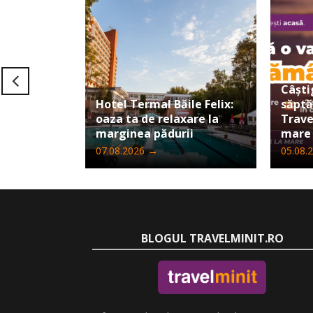
Câști
Hotel Termal Băile Felix:
săpt
oaza ta de relaxare la
Trave
marginea pădurii
mare
07.08.2026
→
05.08.
BLOGUL TRAVELMINIT.RO