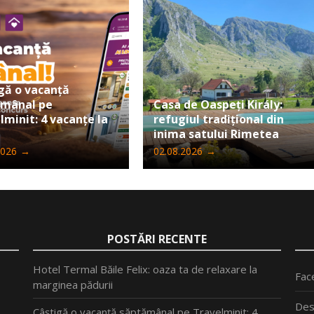
gă o vacanță
ămânal pe
Casa de Oaspeți Király:
lminit: 4 vacanțe la
refugiul tradițional din
inima satului Rimetea
2026
→
02.08.2026
→
POSTĂRI RECENTE
Hotel Termal Băile Felix: oaza ta de relaxare la
Fac
marginea pădurii
Des
Câștigă o vacanță săptămânal pe Travelminit: 4