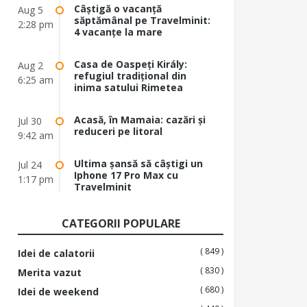
Câștigă o vacanță
Aug 5
săptămânal pe Travelminit:
2:28 pm
4 vacanțe la mare
Casa de Oaspeți Király:
Aug 2
refugiul tradițional din
6:25 am
inima satului Rimetea
Acasă, în Mamaia: cazări și
Jul 30
reduceri pe litoral
9:42 am
Ultima șansă să câștigi un
Jul 24
Iphone 17 Pro Max cu
1:17 pm
Travelminit
CATEGORII POPULARE
( 849 )
Idei de calatorii
( 830 )
Merita vazut
( 680 )
Idei de weekend