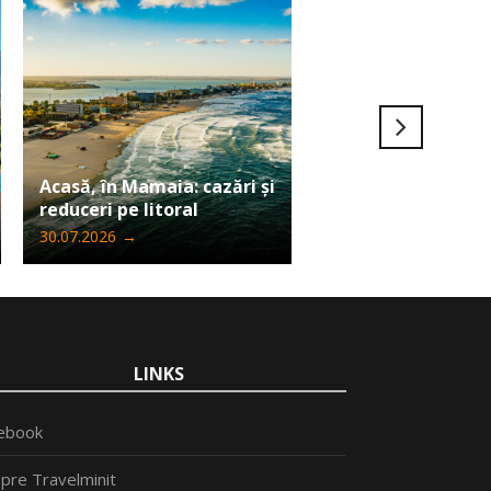
Ultima șansă să câ
Acasă, în Mamaia: cazări și
Iphone 17 Pro Max
reduceri pe litoral
Travelminit
30.07.2026
→
24.07.2026
→
LINKS
ebook
pre Travelminit