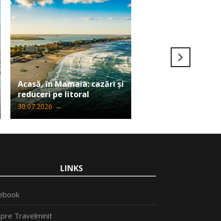
Ultima șansă să câ
Acasă, în Mamaia: cazări și
Iphone 17 Pro Max
reduceri pe litoral
Travelminit
30.07.2026
→
24.07.2026
→
LINKS
ebook
pre Travelminit