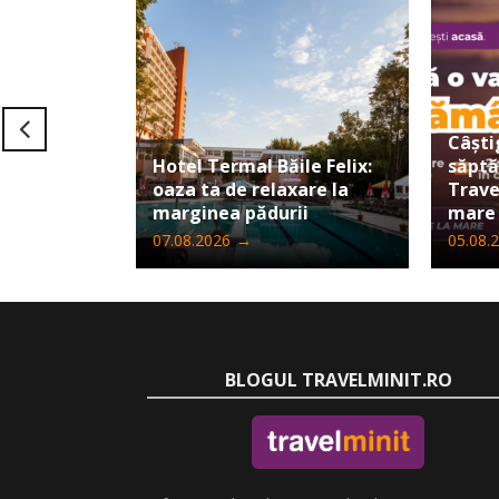
Câști
Hotel Termal Băile Felix:
săpt
oaza ta de relaxare la
Trave
marginea pădurii
mare
07.08.2026
→
05.08.
BLOGUL TRAVELMINIT.RO