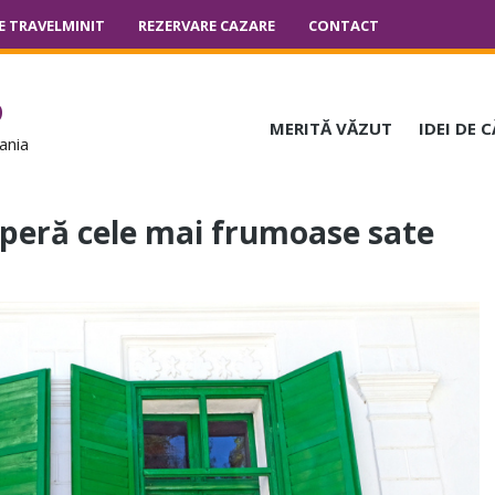
E TRAVELMINIT
REZERVARE CAZARE
CONTACT
o
MERITĂ VĂZUT
IDEI DE 
ania
coperă cele mai frumoase sate