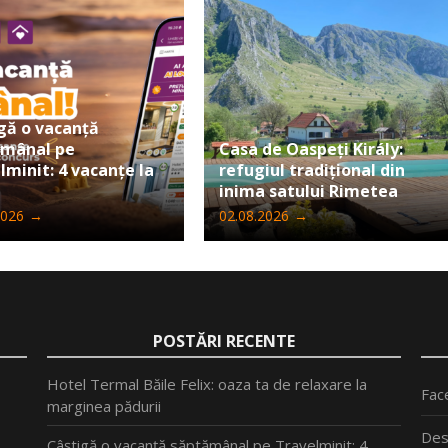
gă o vacanță
ămânal pe
Casa de Oaspeți Király:
lminit: 4 vacanțe la
refugiul tradițional din
inima satului Rimetea
2026
→
02.08.2026
→
POSTĂRI RECENTE
Hotel Termal Băile Felix: oaza ta de relaxare la
Fac
marginea pădurii
Des
Câștigă o vacanță săptămânal pe Travelminit: 4