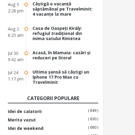
Câștigă o vacanță
Aug 5
săptămânal pe Travelminit:
2:28 pm
4 vacanțe la mare
Casa de Oaspeți Király:
Aug 2
refugiul tradițional din
6:25 am
inima satului Rimetea
Acasă, în Mamaia: cazări și
Jul 30
reduceri pe litoral
9:42 am
Ultima șansă să câștigi un
Jul 24
Iphone 17 Pro Max cu
1:17 pm
Travelminit
CATEGORII POPULARE
( 849 )
Idei de calatorii
( 830 )
Merita vazut
( 680 )
Idei de weekend