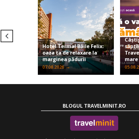
Câști
Hotel Termal Băile Felix:
săpt
oaza ta de relaxare la
Trave
marginea pădurii
mare
07.08.2026
→
05.08.
BLOGUL TRAVELMINIT.RO