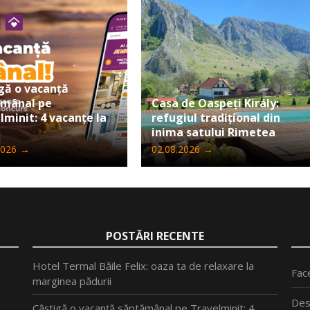
gă o vacanță
ămânal pe
Casa de Oaspeți Király:
lminit: 4 vacanțe la
refugiul tradițional din
inima satului Rimetea
2026
→
02.08.2026
→
POSTĂRI RECENTE
Hotel Termal Băile Felix: oaza ta de relaxare la
Fac
marginea pădurii
Des
Câștigă o vacanță săptămânal pe Travelminit: 4