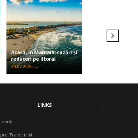
Ultima șansă să câ
Acasă, în Mamaia: cazări și
Iphone 17 Pro Max
reduceri pe litoral
Travelminit
30.07.2026
→
24.07.2026
→
LINKS
ebook
pre Travelminit