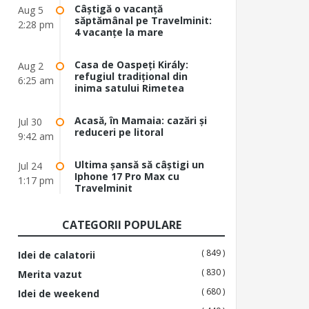
Câștigă o vacanță
Aug 5
săptămânal pe Travelminit:
2:28 pm
4 vacanțe la mare
Casa de Oaspeți Király:
Aug 2
refugiul tradițional din
6:25 am
inima satului Rimetea
Acasă, în Mamaia: cazări și
Jul 30
reduceri pe litoral
9:42 am
Ultima șansă să câștigi un
Jul 24
Iphone 17 Pro Max cu
1:17 pm
Travelminit
CATEGORII POPULARE
( 849 )
Idei de calatorii
( 830 )
Merita vazut
( 680 )
Idei de weekend