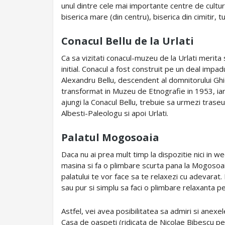
unul dintre cele mai importante centre de cultu
biserica mare (din centru), biserica din cimitir, tur
Conacul Bellu de la Urlati
Ca sa vizitati conacul-muzeu de la Urlati merita
initial. Conacul a fost construit pe un deal impad
Alexandru Bellu, descendent al domnitorului Ghic
transformat in Muzeu de Etnografie in 1953, iar
ajungi la Conacul Bellu, trebuie sa urmezi trase
Albesti-Paleologu si apoi Urlati.
Palatul Mogosoaia
Daca nu ai prea mult timp la dispozitie nici in we
masina si fa o plimbare scurta pana la Mogosoaia
palatului te vor face sa te relaxezi cu adevarat. P
sau pur si simplu sa faci o plimbare relaxanta pe
Astfel, vei avea posibilitatea sa admiri si anexe
Casa de oaspeti (ridicata de Nicolae Bibescu pe