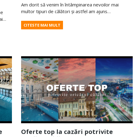
Am dorit să venim în întâmpinarea nevoilor mai
multor tipuri de călători și astfel am ajuns…
de
mai…
CITESTE MAI MULT
e
Oferte top la cazări potrivite