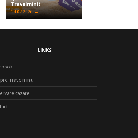
Travelminit
liniște și confort 
24.07.2026
→
22.07.2026
→
LINKS
ebook
pre Travelminit
ervare cazare
tact