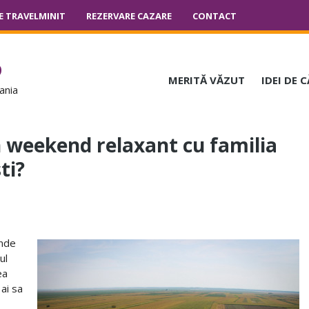
E TRAVELMINIT
REZERVARE CAZARE
CONTACT
o
MERITĂ VĂZUT
IDEI DE 
ania
 weekend relaxant cu familia
ti?
unde
ul
ea
 ai sa