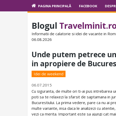
PAGINA PRINCIPALĂ
FACEBOOK
DESPR
Blogul
Travelminit.r
Informatii de calatorie si idei de vacante in Rom
06.08.2026
Unde putem petrece un
in apropiere de Bucures
Idei de weekend
06.07.2015
Cu siguranta, de multe ori ti-ai pus intrebarea 
poti sa te relaxezi la sfarsit de saptamana in jur
Bucurestiului. La prima vedere, pare ca nu ai pr
multe variante, insa daca le analizezi cu atentie,
vezi ca merita. Important este sa ajungi cat mai