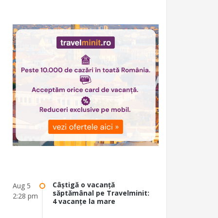
Câștigă o vacanță
Aug 5
săptămânal pe Travelminit:
2:28 pm
4 vacanțe la mare