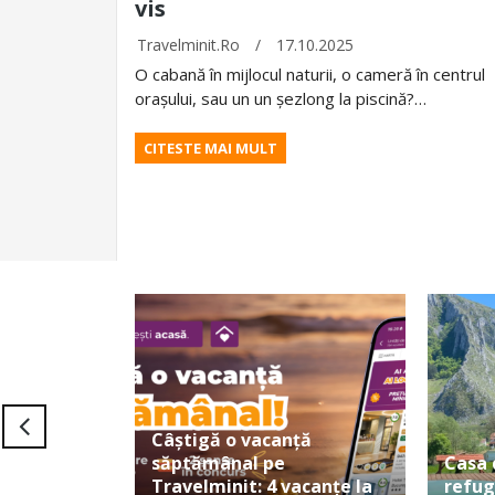
vis
Travelminit.ro
/
17.10.2025
O cabană în mijlocul naturii, o cameră în centrul
orașului, sau un un șezlong la piscină?…
CITESTE MAI MULT
Câștigă o vacanță
săptămânal pe
Casa 
Travelminit: 4 vacanțe la
refug