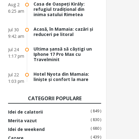
Casa de Oaspeți Király:
Aug 2
refugiul tradițional din
6:25 am
inima satului Rimetea
Acasă, în Mamaia: cazări și
Jul 30
reduceri pe litoral
9:42 am
Ultima șansă să câștigi un
Jul 24
Iphone 17 Pro Max cu
1:17 pm
Travelminit
Hotel Nyota din Mamaia:
Jul 22
liniște și confort la mare
1:03 pm
CATEGORII POPULARE
( 849 )
Idei de calatorii
( 830 )
Merita vazut
( 680 )
Idei de weekend
( 439 )
Cazare