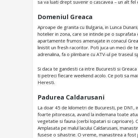
sa va luati drept suvenir o cascavea – un alt fel 
Domeniul Greaca
Aproape de granita cu Bulgaria, in Lunca Dunari
hotelier in zona, care se intinde pe o suprafata
apartamente frumos amenajate in conacul Greaca, 
linistit un fresh racoritor. Poti juca un meci de 
adrenalina, fa o plimbare cu ATV-ul pe traseul sp
Si daca te gandesti ca intre Bucuresti si Greac
ti petreci fiecare weekend acolo. Ce poti sa mai 
Heresti.
Padurea Caldarusani
La doar 45 de kilometri de Bucuresti, pe DN1,
foarte pitoreasca, avand la indemana toate atu
vegetatie si fauna (cerbi lopatari si caprioare). 
Amplasata pe malul lacului Caldarusani, manastir
fusese o sihastrie. O vreme, manastirea a fost