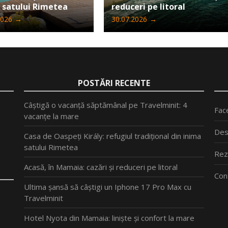
 satului Rimetea
reduceri pe litoral
2026
→
30.07.2026
→
POSTĂRI RECENTE
Câștigă o vacanță săptămânal pe Travelminit: 4
Fac
vacanțe la mare
Des
Casa de Oaspeți Király: refugiul tradițional din inima
satului Rimetea
Rez
Acasă, în Mamaia: cazări și reduceri pe litoral
Con
Ultima șansă să câștigi un Iphone 17 Pro Max cu
Travelminit
Hotel Nyota din Mamaia: liniște și confort la mare