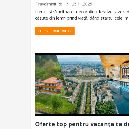
Travelminit.ro
/
25.11.2025
Lumini strălucitoare, decorațiuni festive și zeci 
căsuțe din lemn prind viață, dând startul celei 
CITESTE MAI MULT
Oferte top pentru vacanța ta d