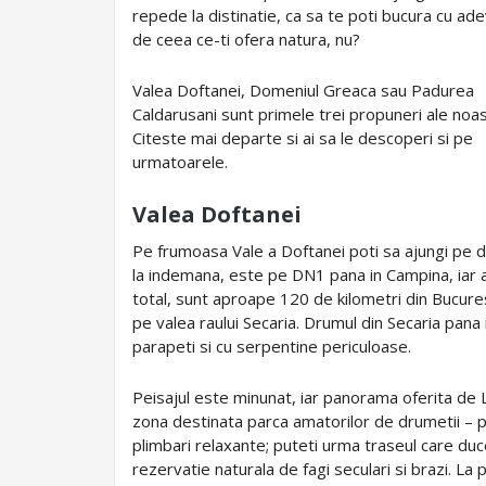
repede la distinatie, ca sa te poti bucura cu ad
de ceea ce-ti ofera natura, nu?
Valea Doftanei, Domeniul Greaca sau Padurea
Caldarusani sunt primele trei propuneri ale noas
Citeste mai departe si ai sa le descoperi si pe
urmatoarele.
Valea Doftanei
Pe frumoasa Vale a Doftanei poti sa ajungi pe d
la indemana, este pe DN1 pana in Campina, iar ap
total, sunt aproape 120 de kilometri din Bucures
pe valea raului Secaria. Drumul din Secaria pana 
parapeti si cu serpentine periculoase.
Peisajul este minunat, iar panorama oferita de 
zona destinata parca amatorilor de drumetii – pe 
plimbari relaxante; puteti urma traseul care du
rezervatie naturala de fagi seculari si brazi. La