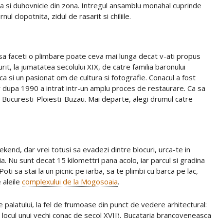
ra si duhovnicie din zona. Intregul ansamblu monahal cuprinde
nul clopotnita, zidul de rasarit si chiliile.
 sa faceti o plimbare poate ceva mai lunga decat v-ati propus
urit, la jumatatea secolului XIX, de catre familia baronului
a si un pasionat om de cultura si fotografie. Conacul a fost
 dupa 1990 a intrat intr-un amplu proces de restaurare. Ca sa
u Bucuresti-Ploiesti-Buzau. Mai departe, alegi drumul catre
ekend, dar vrei totusi sa evadezi dintre blocuri, urca-te in
. Nu sunt decat 15 kilomettri pana acolo, iar parcul si gradina
oti sa stai la un picnic pe iarba, sa te plimbi cu barca pe lac,
 aleile
complexului de la Mogosoaia
.
le palatului, la fel de frumoase din punct de vedere arhitectural:
 locul unui vechi conac de secol XVII), Bucataria brancoveneasca