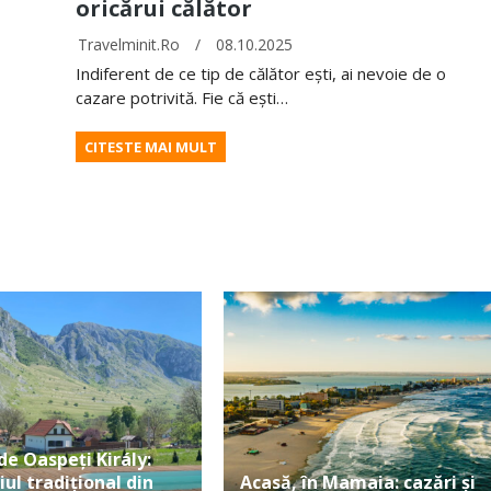
oricărui călător
Travelminit.ro
/
08.10.2025
Indiferent de ce tip de călător ești, ai nevoie de o
cazare potrivită. Fie că ești…
CITESTE MAI MULT
de Oaspeți Király:
iul tradițional din
Acasă, în Mamaia: cazări și