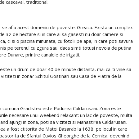
de cascaval, traditional.
i, se afla acest domeniu de poveste: Greaca. Exista un complex
 de 32 de hectare si in care ai sa gasesti nu doar camere si
ci si o piscina minunata, cu fotolii pe apa, in care poti savura
tenis pe terenul cu zgura sau, daca simti totusi nevoia de putina
re Dunare, printre canalele de irigatii.
a este un drum de doar 40 de minute distanta, mai ca-ti vine sa-
vizitezi in zona? Schitul Gostinari sau Casa de Piatra de la
 in comuna Gradistea este Padurea Caldarusani. Zona este
urile necesare unui weekend relaxant: un lac de poveste, multa
Cand ajungi in zona, poti sa vizitezi si Manastirea Caldarusani.
ea a fost ctitorita de Matei Basarab la 1638, pe locul in care
 pastorita de Sfantul Cuvios Gheorghe de la Cernica, devenind