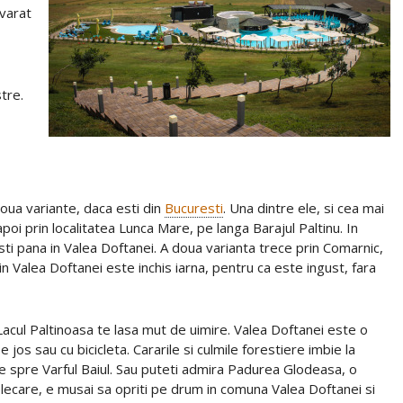
evarat
tre.
oua variante, daca esti din
Bucuresti
. Una dintre ele, si cea mai
oi prin localitatea Lunca Mare, pe langa Barajul Paltinu. In
ti pana in Valea Doftanei. A doua varianta trece prin Comarnic,
in Valea Doftanei este inchis iarna, pentru ca este ingust, fara
Lacul Paltinoasa te lasa mut de uimire. Valea Doftanei este o
jos sau cu bicicleta. Cararile si culmile forestiere imbie la
ce spre Varful Baiul. Sau puteti admira Padurea Glodeasa, o
 plecare, e musai sa opriti pe drum in comuna Valea Doftanei si