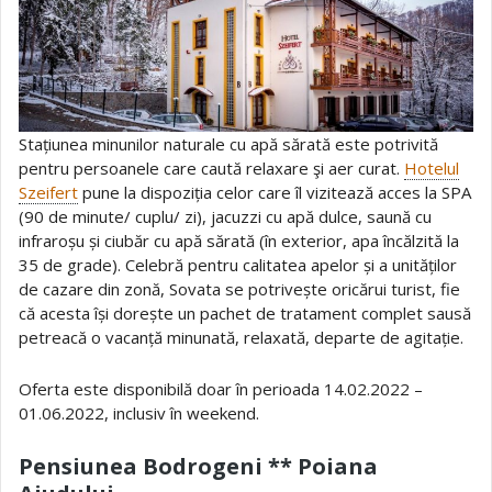
Stațiunea minunilor naturale cu apă sărată este potrivită
pentru persoanele care caută relaxare şi aer curat.
Hotelul
Szeifert
pune la dispoziția celor care îl vizitează acces la SPA
(90 de minute/ cuplu/ zi), jacuzzi cu apă dulce, saună cu
infraroșu și ciubăr cu apă sărată (în exterior, apa încălzită la
35 de grade). Celebră pentru calitatea apelor și a unităților
de cazare din zonă, Sovata se potrivește oricărui turist, fie
că acesta își dorește un pachet de tratament complet sausă
petreacă o vacanță minunată, relaxată, departe de agitație.
Oferta este disponibilă doar în perioada 14.02.2022 –
01.06.2022, inclusiv în weekend.
Pensiunea Bodrogeni ** Poiana