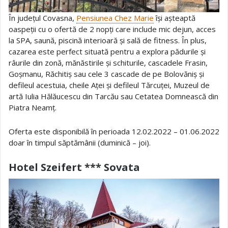
În județul Covasna,
Pensiunea Chez Marie
își așteaptă
oaspeții cu o ofertă de 2 nopți care include mic dejun, acces
la SPA, saună, piscină interioară și sală de fitness. În plus,
cazarea este perfect situată pentru a explora pădurile și
râurile din zonă, mănăstirile și schiturile, cascadele Frasin,
Goșmanu, Răchitiș sau cele 3 cascade de pe Bolovăniș și
defileul acestuia, cheile Aței și defileul Tărcuței, Muzeul de
artă Iulia Hălăucescu din Tarcău sau Cetatea Domnească din
Piatra Neamț.
Oferta este disponibilă în perioada 12.02.2022 – 01.06.2022
doar în timpul săptămânii (duminică – joi).
Hotel Szeifert *** Sovata