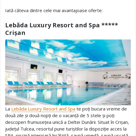
Iată câteva dintre cele mai avantajoase oferte:
Lebăda Luxury Resort and Spa *****
Crișan
La
Lebăda Luxury Resort and Spa
te poți bucura vreme de
două zile și două nopți de o vacanță de 5 stele și poți
descoperi frumusețea unică a Deltei Dunării. Situat în Crișan,
județul Tulcea, resortul pune turiștilor la dispoziție acces la
SPA, piscină interioară încălzită, saună umedă, saună uscată