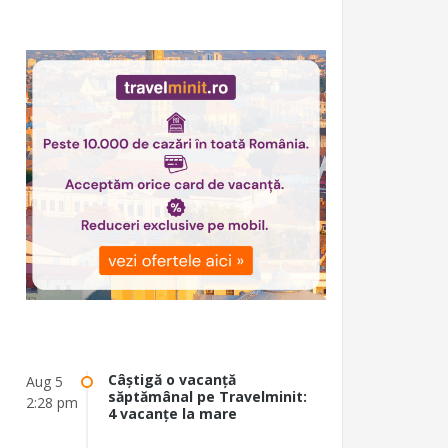
Câștigă o vacanță
Aug 5
săptămânal pe Travelminit:
2:28 pm
4 vacanțe la mare