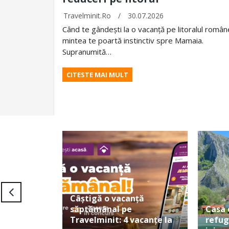
Travelminit.ro
/
30.07.2026
Când te gândești la o vacanță pe litoralul român
mintea te poartă instinctiv spre Mamaia.
Supranumită…
CITESTE MAI MULT
Câștigă o vacanță
săptămânal pe
Casa 
Travelminit: 4 vacanțe la
refug