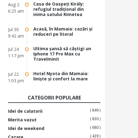
Casa de Oaspeți Király:
Aug 2
refugiul tradițional din
6:25 am
inima satului Rimetea
Acasă, în Mamaia: cazări și
Jul 30
reduceri pe litoral
9:42 am
Ultima șansă să câștigi un
Jul 24
Iphone 17 Pro Max cu
1:17 pm
Travelminit
Hotel Nyota din Mamaia:
Jul 22
liniște și confort la mare
1:03 pm
CATEGORII POPULARE
( 849 )
Idei de calatorii
( 830 )
Merita vazut
( 680 )
Idei de weekend
( 439 )
Cazare