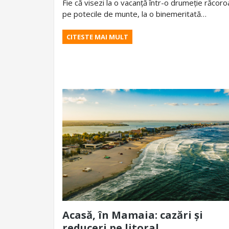
Fie că visezi la o vacanță într-o drumeție răcor
pe potecile de munte, la o binemeritată…
CITESTE MAI MULT
Acasă, în Mamaia: cazări și
reduceri pe litoral