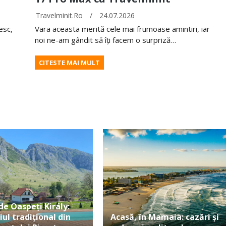
Travelminit.ro
/
24.07.2026
esc,
Vara aceasta merită cele mai frumoase amintiri, iar
noi ne-am gândit să îți facem o surpriză…
CITESTE MAI MULT
de Oaspeți Király:
iul tradițional din
Acasă, în Mamaia: cazări și