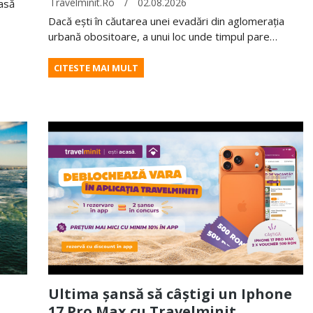
Travelminit.ro
/
02.08.2026
oasă
Dacă ești în căutarea unei evadări din aglomerația
urbană obositoare, a unui loc unde timpul pare…
CITESTE MAI MULT
Ultima șansă să câștigi un Iphone
17 Pro Max cu Travelminit