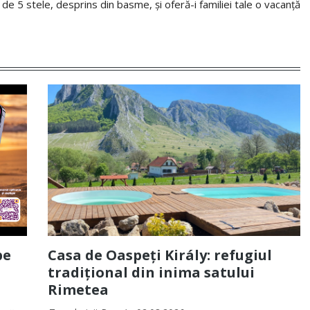
e 5 stele, desprins din basme, și oferă-i familiei tale o vacanță
pe
Casa de Oaspeți Király: refugiul
tradițional din inima satului
Rimetea