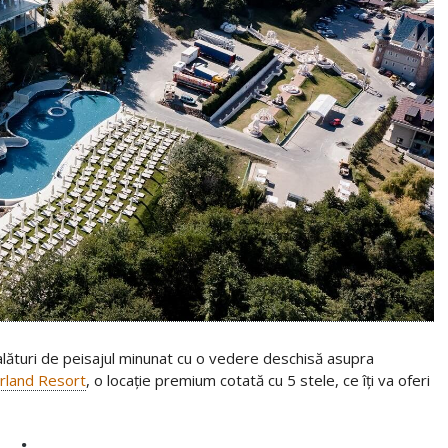
te alături de peisajul minunat cu o vedere deschisă asupra
land Resort
, o locație premium cotată cu 5 stele, ce îți va oferi