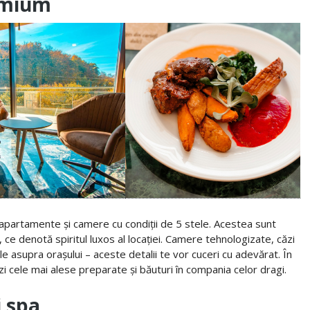
emium
partamente și camere cu condiții de 5 stele. Acestea sunt
e denotă spiritul luxos al locației. Camere tehnologizate, căzi
 asupra orașului – aceste detalii te vor cuceri cu adevărat. În
i cele mai alese preparate și băuturi în compania celor dragi.
i spa