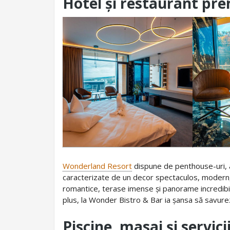
Hotel și restaurant pr
Wonderland Resort
dispune de penthouse-uri, a
caracterizate de un decor spectaculos, modern, c
romantice, terase imense și panorame incredibile
plus, la Wonder Bistro & Bar ia șansa să savurez
Piscine, masaj și servici