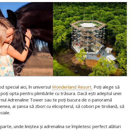
d special aici, în universul
Wonderland Resort.
Poți alege să
u poți opta pentru plimbările cu trăsura. Dacă ești adeptul unei
turnul Adrenaline Tower sau te poți bucura de o panoramă
nea, ai șansa să zbori cu elicopterul, să cobori pe tiroliană, să
ciale.
parte, unde liniștea și adrenalina se împletesc perfect alături