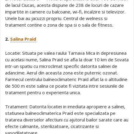
de lacul Ciucas, acesta dispune de 238 de locuri de cazare
impartite in camere cu balcoane, wi-fi, incalzire si televizor.
Unele bai au jacuzzi propriu. Centrul de welness si
tratament contine o zona de spa si o sala de fitness.
2.
Salina Praid
Locatie: Situata pe valea raului Tarnava Mica in depresiunea
cu acelasi nume, Salina Praid se afla la doar 10 km de Sovata
intr-un spatiu cu microclimat specific datorita salinei de
adancime. Aerul din aceasta zona este puternic ozonat.
Farmecul centrului balneoclimateric Praid aflat la o altitudine
de 500 m este salina ce poate fi vizitata intre sesiunile de
tratament pentru o experienta unica.
Tratament: Datorita locatiei in imediata apropiere a salinei,
statiunea balneoclimaterica Praid este specializata pe
tratarea diverselor afectiuni cu ajutorul bailor sarate care au
efecte calmante, sterilizatoare, cicatrizante si
vasodilatatoare.