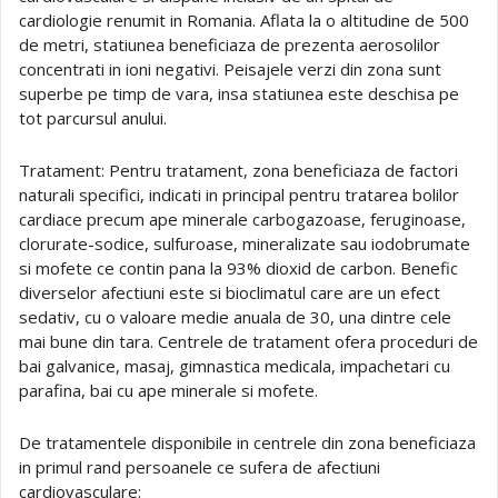
cardiologie renumit in Romania. Aflata la o altitudine de 500
de metri, statiunea beneficiaza de prezenta aerosolilor
concentrati in ioni negativi. Peisajele verzi din zona sunt
superbe pe timp de vara, insa statiunea este deschisa pe
tot parcursul anului.
Tratament: Pentru tratament, zona beneficiaza de factori
naturali specifici, indicati in principal pentru tratarea bolilor
cardiace precum ape minerale carbogazoase, feruginoase,
clorurate-sodice, sulfuroase, mineralizate sau iodobrumate
si mofete ce contin pana la 93% dioxid de carbon. Benefic
diverselor afectiuni este si bioclimatul care are un efect
sedativ, cu o valoare medie anuala de 30, una dintre cele
mai bune din tara. Centrele de tratament ofera proceduri de
bai galvanice, masaj, gimnastica medicala, impachetari cu
parafina, bai cu ape minerale si mofete.
De tratamentele disponibile in centrele din zona beneficiaza
in primul rand persoanele ce sufera de afectiuni
cardiovasculare: