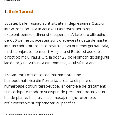
1.
Baile Tusnad
Locatie: Baile Tusnad sunt situate in depresiunea Ciucului
intr-o zona bogata in aerosoli rasinosi si aer ozonat
excelent pentru odihna si recuperare. Aflate la o altitudine
de 650 de metri, acestea sunt o adevarata oaza de liniste
intr-un cadru pitoresc ce revitalizeaza prin energia naturala,
fiind inconjurate de muntii Harghita si Bodoc si asezate
direct pe malul raului Olt, la doar 25 de kilometri de singurul
lac de origine vulcanica din Romania, lacul Sfanta Ana.
Tratament: Desi este cea mai mica statiune
balneoclimaterica din Romania, aceasta dispune de
numeroase optiuni terapeutice, iar centrele de tratament
sunt echipate modern si dispun de personal specializat in
bai de plante, bai galvanice, masaj, magnetoterapie,
reflexoterapie si impachetari cu parafina.
In aceasta zona se trateaza: