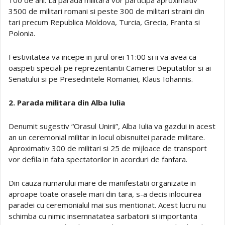
3500 de militari romani si peste 300 de militari straini din
tari precum Republica Moldova, Turcia, Grecia, Franta si
Polonia.
Festivitatea va incepe in jurul orei 11:00 si ii va avea ca
oaspeti speciali pe reprezentantii Camerei Deputatilor si ai
Senatului si pe Presedintele Romaniei, Klaus Iohannis.
2. Parada militara din Alba Iulia
Denumit sugestiv “Orasul Unirii”, Alba Iulia va gazdui in acest
an un ceremonial militar in locul obisnuitei parade militare.
Aproximativ 300 de militari si 25 de mijloace de transport
vor defila in fata spectatorilor in acorduri de fanfara.
Din cauza numarului mare de manifestatii organizate in
aproape toate orasele mari din tara, s-a decis inlocuirea
paradei cu ceremonialul mai sus mentionat. Acest lucru nu
schimba cu nimic insemnatatea sarbatorii si importanta