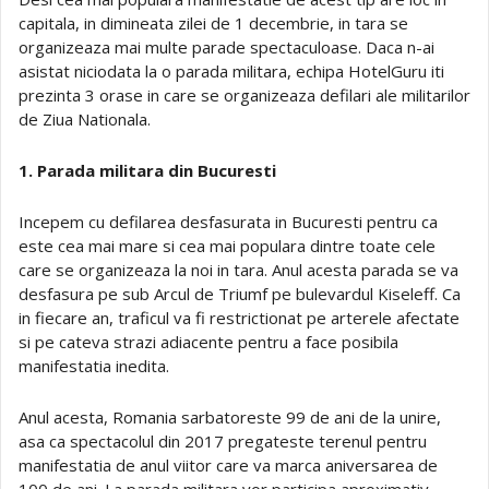
capitala, in dimineata zilei de 1 decembrie, in tara se
organizeaza mai multe parade spectaculoase. Daca n-ai
asistat niciodata la o parada militara, echipa HotelGuru iti
prezinta 3 orase in care se organizeaza defilari ale militarilor
de Ziua Nationala.
1. Parada militara din Bucuresti
Incepem cu defilarea desfasurata in Bucuresti pentru ca
este cea mai mare si cea mai populara dintre toate cele
care se organizeaza la noi in tara. Anul acesta parada se va
desfasura pe sub Arcul de Triumf pe bulevardul Kiseleff. Ca
in fiecare an, traficul va fi restrictionat pe arterele afectate
si pe cateva strazi adiacente pentru a face posibila
manifestatia inedita.
Anul acesta, Romania sarbatoreste 99 de ani de la unire,
asa ca spectacolul din 2017 pregateste terenul pentru
manifestatia de anul viitor care va marca aniversarea de
100 de ani. La parada militara vor participa aproximativ