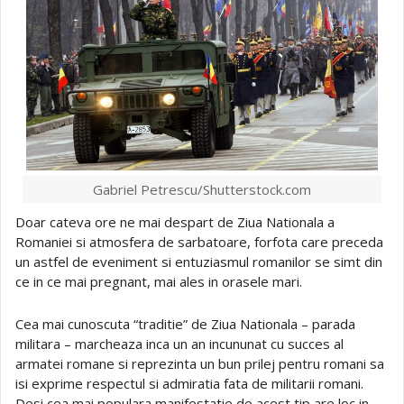
Gabriel Petrescu/Shutterstock.com
Doar cateva ore ne mai despart de Ziua Nationala a
Romaniei si atmosfera de sarbatoare, forfota care preceda
un astfel de eveniment si entuziasmul romanilor se simt din
ce in ce mai pregnant, mai ales in orasele mari.
Cea mai cunoscuta “traditie” de Ziua Nationala – parada
militara – marcheaza inca un an incununat cu succes al
armatei romane si reprezinta un bun prilej pentru romani sa
isi exprime respectul si admiratia fata de militarii romani.
Desi cea mai populara manifestatie de acest tip are loc in