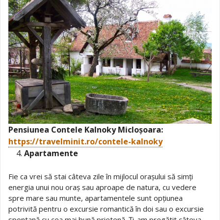
Pensiunea Contele Kalnoky Micloșoara:
https://travelminit.ro/contele-kalnoky
Apartamente
Fie ca vrei să stai câteva zile în mijlocul orașului să simți
energia unui nou oraș sau aproape de natura, cu vedere
spre mare sau munte, apartamentele sunt opțiunea
potrivită pentru o excursie romantică în doi sau o excursie
spontană cu cea mai bună prietenă. Ți-am pregătit câteva