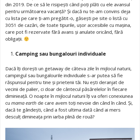
din 2019. De ce să le risipești când poți plăti cu ele avansul
pentru următoarea vacanță? Și dacă nu te-am convins deja
cu lista pe care ți-am pregătit-o, găsești pe site o listă cu
3051 de cazări, de toate tipurile, ușor accesibile cu mașina,
care pot fi rezervate fără avans și anulate oricând, fără
obligații.
Camping sau bungalouri individuale
Dacă îți dorești un getaway de câteva zile în mijlocul naturii,
campingul sau bungalourile individuale s-ar putea să fie
răspunsul pentru tine și prietenii tăi. Nu ești deranjat de
vecinii de palier, ci doar de cântecul păsărelelor în fiecare
diminieață. O noapte în mijlocul naturii îți va oferi conexiunea
cu
mama earth
de care avem toți nevoie din când în când. Și,
dacă te gândești, când a fost ultima dată când ai mers
desculț dimineața prin iarba plină de rouă?