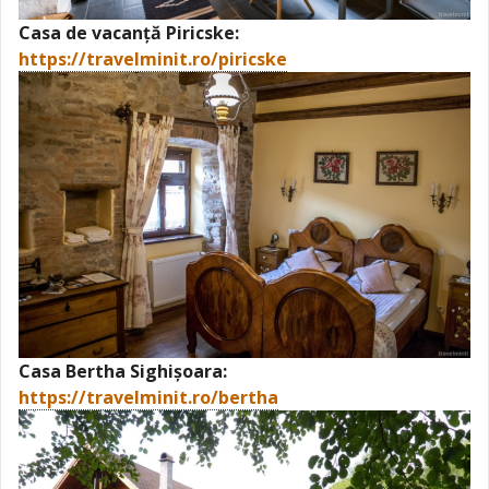
Casa de vacanță Piricske:
https://travelminit.ro/piricske
Casa Bertha Sighișoara:
https://travelminit.ro/bertha