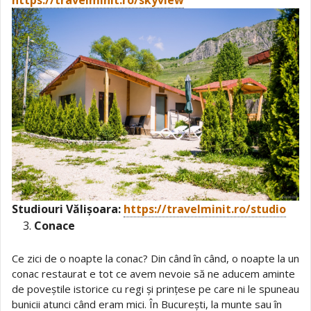
https://travelminit.ro/skyview
Studiouri Vălișoara:
https://travelminit.ro/studio
Conace
Ce zici de o noapte la conac? Din când în când, o noapte la un
conac restaurat e tot ce avem nevoie să ne aducem aminte
de poveștile istorice cu regi și prințese pe care ni le spuneau
bunicii atunci când eram mici. În București, la munte sau în